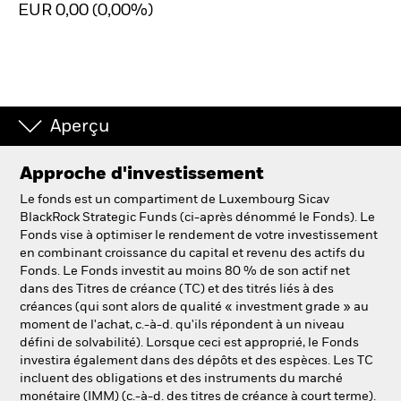
EUR 0,00 (0,00%)
Intermédiaires financiers.
België
Change location
Aperçu
NL
FR
Approche d'investissement
Le fonds est un compartiment de Luxembourg Sicav
BlackRock
BlackRock Strategic Funds (ci-après dénommé le Fonds). Le
Fonds vise à optimiser le rendement de votre investissement
iShares
en combinant croissance du capital et revenu des actifs du
Fonds. Le Fonds investit au moins 80 % de son actif net
dans des Titres de créance (TC) et des titrés liés à des
Aladdin
créances (qui sont alors de qualité « investment grade » au
moment de l'achat, c.-à-d. qu'ils répondent à un niveau
Notre société
défini de solvabilité). Lorsque ceci est approprié, le Fonds
investira également dans des dépôts et des espèces. Les TC
incluent des obligations et des instruments du marché
monétaire (IMM) (c.-à-d. des titres de créance à court terme).