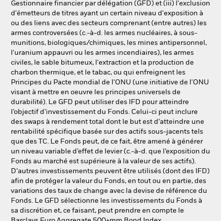
Gestionnaire financier par délégation (GFD) et (iii) l'exclusion
d'émetteurs de titres ayant un certain niveau d'exposition à
ou des liens avec des secteurs comprenant (entre autres) les
armes controversées (c.-à-d. les armes nucléaires, à sous-
munitions, biologiques/chimiques, les mines antipersonnel,
l'uranium appauvri ou les armes incendiaires), les armes
civiles, le sable bitumeux, l'extraction et la production de
charbon thermique, et le tabac, ou qui enfreignent les
Principes du Pacte mondial de l'ONU (une initiative de l'ONU
visant à mettre en oeuvre les principes universels de
durabilité). Le GFD peut utiliser des IFD pour atteindre
l’objectif d’investissement du Fonds. Celui-ci peut inclure
des swaps à rendement total dont le but est d’atteindre une
rentabilité spécifique basée sur des actifs sous-jacents tels
que des TC. Le Fonds peut, de ce fait, être amené à générer
un niveau variable d’effet de levier (c.-à-d. que l’exposition du
Fonds au marché est supérieure à la valeur de ses actifs).
D’autres investissements peuvent être utilisés (dont des IFD)
afin de protéger la valeur du Fonds, en tout ou en partie, des
variations des taux de change avec la devise de référence du
Fonds. Le GFD sélectionne les investissements du Fonds à
sa discrétion et, ce faisant, peut prendre en compte le
Barclays Euro Aggregate 500+mm Bond Index.