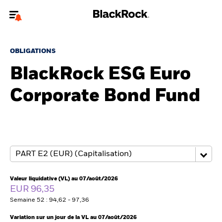
Bienvenue sur le site BlackRock pour les intermédiaires
financiers.
OBLIGATIONS
Pour accéder directement à un autre site BlackRock, veuillez mettre à
BlackRock ESG Euro
jour
votre type d'utilisateur
Corporate Bond Fund
A propos de BlackRock
Produits
Thèmes
Insights
Valeur liquidative (VL) au 07/août/2026
EUR 96,35
ETFs & Fonds indiciels
Semaine 52 : 94,62 - 97,36
Variation sur un jour de la VL au 07/août/2026
Documents