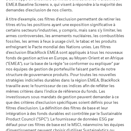
MSCI (0-10)
précompte mobilier belge de 30%. Le précompte mobilier
EMEA Baseline Screens », qui visent à répondre à la majorité des
fiable des performances futures. Les marchés pourraient
Le scénario de tension montre ce que vous pourriez obtenir
MSCI - Charbon thermique
-
au 17/juil./2026
belge applicable aux intérêts inclus dans le prix de rachat des
demandes d'exclusion de nos clients.
évoluer très différemment. Ceci peut vous aider à évaluer la
Sustainability related disclosure - SE_AG (nl)
dans des situations de marché extrêmes.
au -
actions de capitalisation et de distribution investissant plus
façon dont le fonds a été géré dans le passé
Classification mondiale des
Bond EUR Corporates
À titre d'exemple, ces filtres d'exclusion permettent de retirer les
de 10% de leurs actifs dans des titres de créance s'élève à
MSCI - Sables bitumineux
-
fonds selon Lipper
La performance est indiquée sur la base de la Valeur nette
titres et/ou les positions ayant une exposition significative à
30%.
au -
au 17/juil./2026
d’inventaire (VNI), avec le revenu brut réinvesti le cas échéant.
certains secteurs/industries, y compris, mais sans s'y limiter, les
BlackRock Strategic Funds - Prospectus
Le rendement de votre investissement peut augmenter ou
armes controversées, les armements nucléaires, les combustibles
Moyenne pondérée de
102,92
(English)
Publication de la valeur nette d'inventaire:
l'intensité carbone MSCI
fossiles, les armes à feux à usage civil, le tabac et les produits
diminuer en raison des fluctuations des devises si votre
www.blackrock.com/be
, De Tijd,
www.fundinfo.com
. Pour toute
(tonnes de CO2e/M$ de
enfreignant le Pacte mondial des Nations unies. Les filtres
investissement est effectué dans une devise autre que celle
réclamation concernant ce compartiment, veuillez contacter
ventes)
Données sur la
-
d'exclusion BlackRock EMEA sont appliqués à tous les nouveaux
utilisée dans le calcul des performances passées. Source :
BlackRock au 02 402 49 00 ou par e-mail à l’adresse
participation aux secteurs
au 17/juil./2026
fonds de gestion active en Europe, au Moyen-Orient et en Afrique
BlackRock Strategic Funds - Prospectus
Blackrock
d'activité
belux@blackrock.com.
Pour votre protection, les appels
("EMEA"), sur la base de la règle "se conformer ou expliquer" par
(French - Belgium^France)
% des avoirs à l'égard
96,08
au -
téléphoniques sont souvent enregistrés.
Vous pouvez
nos équipes de gestion de portefeuille faisant partie de notre
desquels des données ESG
également contacter le Service de médiation des
structure de gouvernance produits. Pour toutes les nouvelles
MSCI
Pourcentage des avoirs du
-
consommateurs. Vous trouverez de plus amples informations
fonds à l'égard desquels
stratégies indicielles durables dans la région EMEA, BlackRock
au 17/juil./2026
à l’adresse
des données ne sont pas
http://www.ombudsfin.be
.
travaille avec le fournisseur de ces indices afin de refléter les
Voir tous les documents
disponibles
Pointage de qualité ESG
90,11
mêmes critères dans l'indice de référence du fonds. Les
MSCI - centile par rapport aux
au -
investisseurs sous mandats de gestion peuvent demander à ce
pairs
que des critères d'exclusion spécifiques soient définis pour les
au 17/juil./2026
L'exposition de BlackRock aux secteurs d'activité, telle qu'elle
filtres d'exclusion. La définition des filtres de base et leur
est indiquée ci-dessus, pour le charbon thermique et les
intégration à des fonds durables est contrôlée par le Sustainable
Fonds dans le groupe de
263
pairs
sables bitumineux, est calculée et déclarée pour les
Product Council ("SPC"). Le fournisseur de données ESG par
au 17/juil./2026
défaut pour ces filtres de base est le MSCI, néanmoins les équipes
entreprises qui tirent plus de 5 % de leurs revenus du
d'investissement peuvent choisir d'utiliser Sustainalytics ou