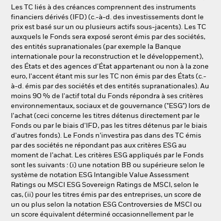
Les TC liés à des créances comprennent des instruments
financiers dérivés (IFD) (c.-à-d. des investissements dont le
prix est basé sur un ou plusieurs actifs sous-jacents). Les TC
auxquels le Fonds sera exposé seront émis par des sociétés,
des entités supranationales (par exemple la Banque
internationale pour la reconstruction et le développement),
des États et des agences d'État appartenant ou non à la zone
euro, l'accent étant mis sur les TC non émis par des États (c.-
à-d. émis par des sociétés et des entités supranationales). Au
moins 90 % de l'actif total du Fonds répondra à ses critères
environnementaux, sociaux et de gouvernance ("ESG") lors de
l'achat (ceci concerne les titres détenus directement par le
Fonds ou par le biais d'IFD, pas les titres détenus par le biais
d'autres fonds). Le Fonds n’investira pas dans des TC émis
par des sociétés ne répondant pas aux critères ESG au
moment de l’achat. Les critères ESG appliqués par le Fonds
sont les suivants : (i) une notation BB ou supérieure selon le
système de notation ESG Intangible Value Assessment
Ratings ou MSCI ESG Sovereign Ratings de MSCI, selon le
cas, (ii) pour les titres émis par des entreprises, un score de
un ou plus selon la notation ESG Controversies de MSCI ou
un score équivalent déterminé occasionnellement par le