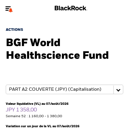
Bienvenue sur le site BlackRock pour les intermédiaires
financiers.
ACTIONS
Pour accéder directement à un autre site BlackRock, veuillez mettre à
BGF World
jour
votre type d'utilisateur
Healthscience Fund
A propos de BlackRock
Produits
Thèmes
Insights
Valeur liquidative (VL) au 07/août/2026
JPY 1 358,00
ETFs & Fonds indiciels
Semaine 52 : 1 160,00 - 1 380,00
Variation sur un jour de la VL au 07/août/2026
Documents