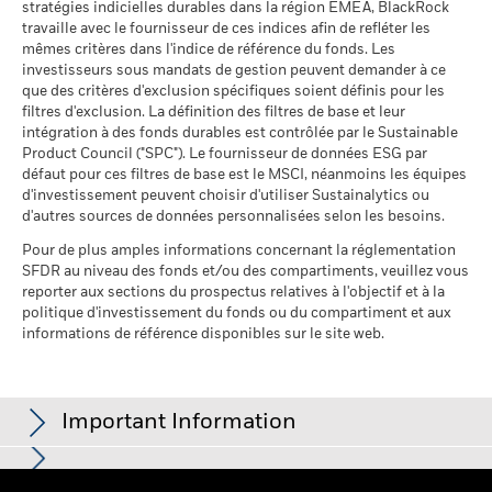
à l’adresse
fonds à l'égard desquels
stratégies indicielles durables dans la région EMEA, BlackRock
http://www.ombudsfin.be
.
au 17/juil./2026
des données ne sont pas
travaille avec le fournisseur de ces indices afin de refléter les
disponibles
Pointage de qualité ESG
69,57
mêmes critères dans l'indice de référence du fonds. Les
MSCI - centile par rapport aux
au 30/juin/2026
investisseurs sous mandats de gestion peuvent demander à ce
pairs
que des critères d'exclusion spécifiques soient définis pour les
au 17/juil./2026
L'exposition de BlackRock aux secteurs d'activité, telle qu'elle
filtres d'exclusion. La définition des filtres de base et leur
est indiquée ci-dessus, pour le charbon thermique et les
intégration à des fonds durables est contrôlée par le Sustainable
Fonds dans le groupe de
529
pairs
sables bitumineux, est calculée et déclarée pour les
Product Council ("SPC"). Le fournisseur de données ESG par
au 17/juil./2026
défaut pour ces filtres de base est le MSCI, néanmoins les équipes
entreprises qui tirent plus de 5 % de leurs revenus du
d'investissement peuvent choisir d'utiliser Sustainalytics ou
charbon thermique ou des sables bitumineux, tel que défini
% de couverture MSCI
98,22
d'autres sources de données personnalisées selon les besoins.
par MSCI ESG Research. L’exposition aux entreprises qui
Weighted Average Carbon
génèrent des revenus à partir du charbon thermique ou des
Intensity
Pour de plus amples informations concernant la réglementation
sables bitumineux (à un seuil de revenus de 0 %), telle que
au 17/juil./2026
SFDR au niveau des fonds et/ou des compartiments, veuillez vous
définie par MSCI ESG Research, se répartit comme suit :
reporter aux sections du prospectus relatives à l'objectif et à la
0,00% pour le charbon thermique et 0,00% pour les sables
Toutes les données proviennent des Notations de fonds ESG
politique d'investissement du fonds ou du compartiment et aux
bitumineux.
MSCI au 17/juil./2026 basées sur les positions détenues au
informations de référence disponibles sur le site web.
31/mars/2026. De ce fait, les caractéristiques de durabilité
Les indicateurs de participation aux secteurs d'activité sont
du fonds peuvent parfois différer des Notations de fonds ESG
calculés par BlackRock à l’aide des données de MSCI ESG
MSCI.
Research qui fournit un profil de la participation de chaque
Important Information
Pour être inclus dans les Notations de fonds MSCI ESG, 65 %
société aux différents secteurs d'activité. BlackRock s’appuie
du poids brut du fonds (ou 50 % dans le cas de fonds
sur ces données pour fournir une vue d’ensemble des avoirs,
obligataires ou de fonds monétaires) doit provenir de titres
puis pour déterminer l'exposition du fonds, compte tenu de la
Pour les fonds dont l'objectif de placement comprend des critères