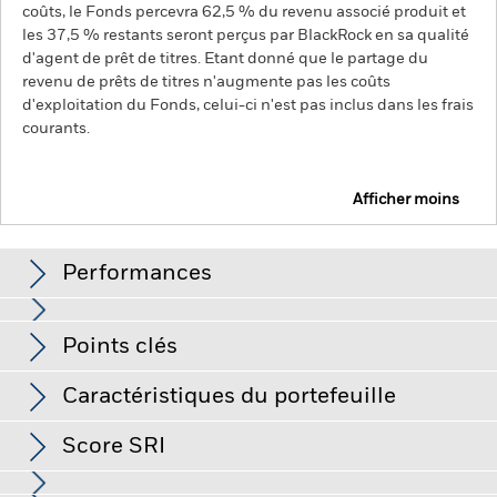
coûts, le Fonds percevra 62,5 % du revenu associé produit et
les 37,5 % restants seront perçus par BlackRock en sa qualité
d'agent de prêt de titres. Etant donné que le partage du
revenu de prêts de titres n'augmente pas les coûts
d'exploitation du Fonds, celui-ci n'est pas inclus dans les frais
courants.
Afficher moins
BGF World Healthscience Fund
Performances
Graphique
Points clés
Le risque d'investissement est concentré sur des secteurs,
pays, devises ou sociétés spécifiques. Cela signifie que le
Fonds est plus sensible aux événements locaux, que ces
Voir le graphique complet
Caractéristiques du portefeuille
derniers relèvent de l’économie, du marché, de la politique, du
Actif net du fonds
USD 12 976 299 555,59
développement durable ou du cadre réglementaire.
La valeur
au 07/août/2026
Performances
des actions ou titres liés à des actions peut être affectée par
Score SRI
les fluctuations quotidiennes des marchés boursiers. Les
Nombre de positions
98
Date de lancement du Fonds
06/avr./2001
autres facteurs ayant une influence sont l'actualité politique
au 30/juin/2026
et économique, les résultats des entreprises et les