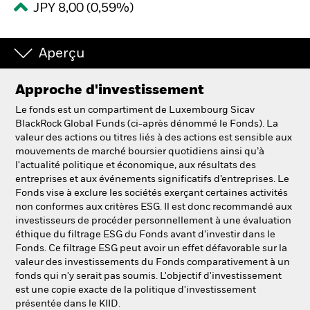
JPY 8,00 (0,59%)
Intermédiaires financiers.
Aperçu
België
Approche d'investissement
Change location
Le fonds est un compartiment de Luxembourg Sicav
NL
FR
BlackRock Global Funds (ci-après dénommé le Fonds). La
valeur des actions ou titres liés à des actions est sensible aux
mouvements de marché boursier quotidiens ainsi qu’à
BlackRock
l'actualité politique et économique, aux résultats des
entreprises et aux événements significatifs d’entreprises. Le
iShares
Fonds vise à exclure les sociétés exerçant certaines activités
non conformes aux critères ESG. Il est donc recommandé aux
investisseurs de procéder personnellement à une évaluation
Aladdin
éthique du filtrage ESG du Fonds avant d’investir dans le
Fonds. Ce filtrage ESG peut avoir un effet défavorable sur la
Notre société
valeur des investissements du Fonds comparativement à un
fonds qui n'y serait pas soumis. L'objectif d'investissement
est une copie exacte de la politique d'investissement
présentée dans le KIID.