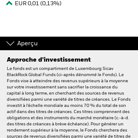
EUR 0,01 (0,13%)
Intermédiaires financiers.
België
Change location
Aperçu
NL
FR
Approche d'investissement
Le fonds est un compartiment de Luxembourg Sicav
BlackRock
BlackRock Global Funds (ci-après dénommé le Fonds). Le
Fonds vise à atteindre des revenus supérieurs à la moyenne
iShares
sur votre investissement sans sacrifier la croissance du
capital à long terme, en cherchant des sources de revenus
diversifiées parmi une variété de titres de créances. Le Fonds
Aladdin
investit à l’échelle mondiale au moins 70 % du total de son
actif dans des titres de créances. Ces titres comprennent des
Notre société
obligations et des instruments du marché monétaire (c.-à-d.
des titres de créances à brève échéance). Pour générer un
rendement supérieur à la moyenne, le Fonds cherchera des
sources de revenus diversifiées parmi une variété de titres de