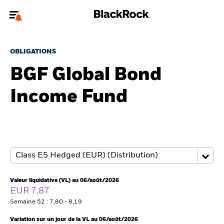
Bienvenue sur le site BlackRock pour les intermédiaires
financiers.
OBLIGATIONS
Pour accéder directement à un autre site BlackRock, veuillez mettre à
BGF Global Bond
jour
votre type d'utilisateur
Income Fund
A propos de BlackRock
Produits
Thèmes
Insights
Valeur liquidative (VL) au 06/août/2026
EUR 7,87
ETFs & Fonds indiciels
Semaine 52 : 7,80 - 8,19
Variation sur un jour de la VL au 06/août/2026
Documents