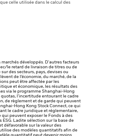
ue celle utilisée dans le calcul des
 marchés développés. D'autres facteurs
ec/le retard de livraison de titres ou de
 sur des secteurs, pays, devises ou
elèvent de l’économie, du marché, de la
tions peut être affectée par les
itique et économique, les résultats des
oises via le programme Shanghai-Hong
quotas, l’incertitude entourant le cadre
ion, de règlement et de garde qui peuvent
hanghai-Hong Kong Stock Connect, ce qui
ant le cadre juridique et réglementaire,
de qui peuvent exposer le Fonds à des
s ESG. Ladite sélection sur la base de
et défavorable sur la valeur des
tilise des modèles quantitatifs afin de
dèle quantitatif peut devenir moins