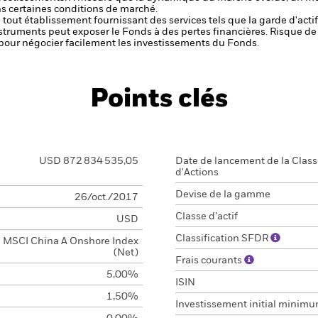
ns certaines conditions de marché.
de tout établissement fournissant des services tels que la garde d'acti
nstruments peut exposer le Fonds à des pertes financières.
Risque de 
s pour négocier facilement les investissements du Fonds.
Points clés
USD 872 834 535,05
Date de lancement de la Clas
d'Actions
Devise de la gamme
26/oct./2017
Classe d’actif
USD
Classification SFDR
MSCI China A Onshore Index
(Net)
Frais courants
5,00%
ISIN
1,50%
Investissement initial minim