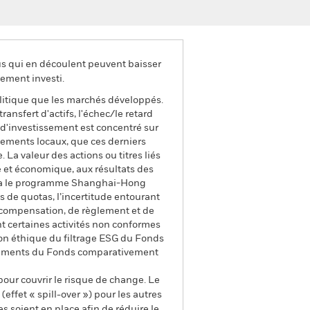
us qui en découlent peuvent baisser
ement investi.
litique que les marchés développés.
ransfert d'actifs, l'échec/le retard
 d'investissement est concentré sur
énements locaux, que ces derniers
La valeur des actions ou titres liés
e et économique, aux résultats des
e via le programme Shanghai-Hong
 de quotas, l’incertitude entourant
de compensation, de règlement et de
nt certaines activités non conformes
on éthique du filtrage ESG du Fonds
tissements du Fonds comparativement
pour couvrir le risque de change. Le
ffet « spill-over ») pour les autres
s soient en place afin de réduire le