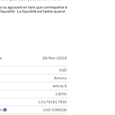
fs ou agissant en tant que contrepartie à
liquidité : La liquidité est faible quand
se
28/févr./2018
SGD
Actions
Article 8
1,85%
LU1781817850
um
USD 5 000,00