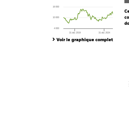
The chart has 1 X axis displaying Time. Ran
16 000
The chart has 1 Y axis displaying values. Range
Ce
co
10 000
do
4 000
31 déc 2019
31 déc 2024
Ch
End of interactive chart.
Ba
Voir le graphique complet
Th
Th
V