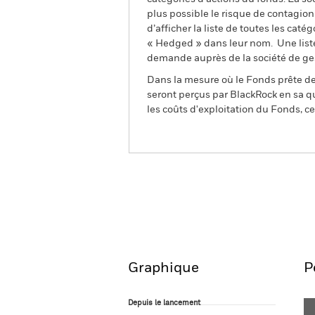
plus possible le risque de contagio
d’afficher la liste de toutes les cat
« Hedged » dans leur nom. Une liste
demande auprès de la société de ge
Dans la mesure où le Fonds prête des
seront perçus par BlackRock en sa qu
les coûts d'exploitation du Fonds, cel
BGF Systematic China A-Shar
Fund
Aperçu
Performanc
Graphique
P
Depuis le lancement
Depuis le lancement
Line chart with 103 data points.