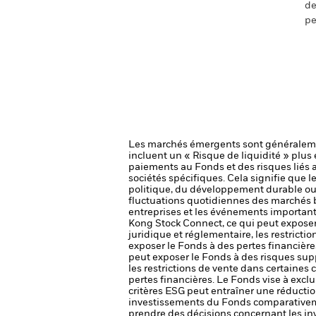
de
pe
Les marchés émergents sont généralemen
incluent un « Risque de liquidité » plus é
paiements au Fonds et des risques liés
sociétés spécifiques. Cela signifie que 
politique, du développement durable ou
fluctuations quotidiennes des marchés bo
entreprises et les événements importants
Kong Stock Connect, ce qui peut exposer 
juridique et réglementaire, les restrict
exposer le Fonds à des pertes financière
peut exposer le Fonds à des risques supp
les restrictions de vente dans certaines
pertes financières.
Le Fonds vise à exclu
critères ESG peut entraîner une réduction
investissements du Fonds comparativemen
prendre des décisions concernant les i