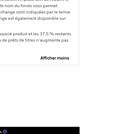
s le nom du fonds vous permet
de change sont indiquées par le terme
ange est également disponible sur
ssocié produit et les 37,5 % restants
u de prêts de titres n'augmente pas
Afficher moins
FDR Web Disclosure
gs
Documentation
s