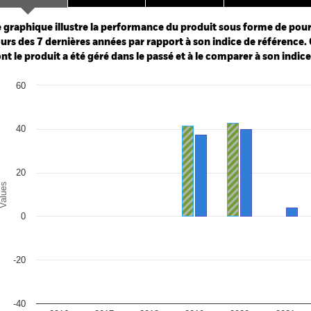
ge: 2018-01-01 00:00:00 to 2026-07-31 00:00:00.
: -60 to 120.
 graphique illustre la performance du produit sous forme de pour
urs des 7 dernières années par rapport à son indice de référence. 
nt le produit a été géré dans le passé et à le comparer à son indic
art
60
r chart with 2 data series.
e chart has 1 X axis displaying categories.
e chart has 1 Y axis displaying Values. Range: -40 to 60.
40
20
alues
0
-20
-40