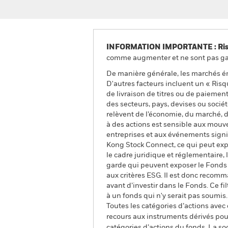
INFORMATION IMPORTANTE : Risque
comme augmenter et ne sont pas gara
De manière générale, les marchés é
D'autres facteurs incluent un « Risque
de livraison de titres ou de paiemen
des secteurs, pays, devises ou socié
relèvent de l’économie, du marché, d
à des actions est sensible aux mouve
entreprises et aux événements signi
Kong Stock Connect, ce qui peut expo
le cadre juridique et réglementaire,
garde qui peuvent exposer le Fonds à
aux critères ESG. Il est donc recom
avant d’investir dans le Fonds. Ce f
à un fonds qui n'y serait pas soumis.
Toutes les catégories d’actions avec
recours aux instruments dérivés pour
catégories d’actions du fonds. La so