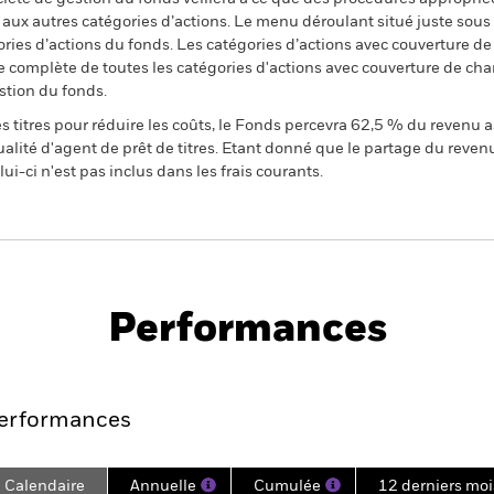
n aux autres catégories d’actions. Le menu déroulant situé juste sou
égories d’actions du fonds. Les catégories d’actions avec couverture 
 complète de toutes les catégories d'actions avec couverture de ch
stion du fonds.
 titres pour réduire les coûts, le Fonds percevra 62,5 % du revenu a
alité d'agent de prêt de titres. Etant donné que le partage du reven
ui-ci n'est pas inclus dans les frais courants.
PRIIP KID
Prospectus
S
e Opportunities
Historique de VNI
Performances
e
Key Facts
Managers
Holdin
erformances
Calendaire
Annuelle
Cumulée
12 derniers moi