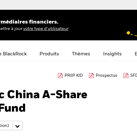
rmédiaires financiers.
ettre à jour
votre type d'utilisateur
e BlackRock
Produits
Thèmes
Insights
E
PRIIP KID
Prospectus
SFD
c China A-Share
 Fund