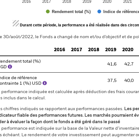
2016
2017
2018
2019
2020
2021
Rendement total (%)
Indice de référenc
d of interactive chart.
Durant cette période, la performance a été réalisée dans des circon
e 30/août/2022, le Fonds a changé de nom et/ou d’objectif et de pol
2016
2017
2018
2019
2020
endement total (%)
41,6
42,7
SGD
ndice de référence
37,5
40,0
ontrainte 1 (%) USD
 performance indiquée est calculée après déduction des frais courant
s inclus dans le calcul.
s chiffres indiqués se rapportent aux performances passées.
Les pe
dicateur fiable des performances futures. Les marchés pourraient év
der à évaluer la façon dont le fonds a été géré dans le passé
 performance est indiquée sur la base de la Valeur nette d’inventaire 
s échéant. Le rendement de votre investissement peut augmenter ou