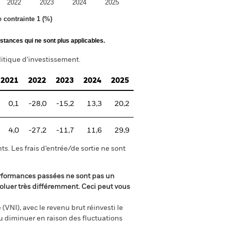
2022
2023
2024
2025
e contrainte 1 (%)
stances qui ne sont plus applicables.
itique d’investissement.
2021
2022
2023
2024
2025
0,1
-28,0
-15,2
13,3
20,2
4,0
-27,2
-11,7
11,6
29,9
s. Les frais d’entrée/de sortie ne sont
rformances passées ne sont pas un
oluer très différemment. Ceci peut vous
(VNI), avec le revenu brut réinvesti le
 diminuer en raison des fluctuations