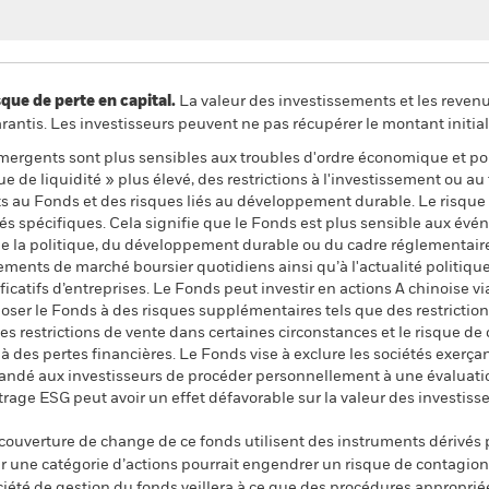
 de perte en capital.
La valeur des investissements et les reven
ntis. Les investisseurs peuvent ne pas récupérer le montant initial
mergents sont plus sensibles aux troubles d'ordre économique et po
 de liquidité » plus élevé, des restrictions à l'investissement ou au t
ts au Fonds et des risques liés au développement durable. Le risque
tés spécifiques. Cela signifie que le Fonds est plus sensible aux év
e la politique, du développement durable ou du cadre réglementaire. 
ments de marché boursier quotidiens ainsi qu’à l'actualité politiqu
ficatifs d’entreprises. Le Fonds peut investir en actions A chinois
ser le Fonds à des risques supplémentaires tels que des restrictions
 les restrictions de vente dans certaines circonstances et le risque 
 des pertes financières. Le Fonds vise à exclure les sociétés exerça
mandé aux investisseurs de procéder personnellement à une évaluati
iltrage ESG peut avoir un effet défavorable sur la valeur des inves
 couverture de change de ce fonds utilisent des instruments dérivés 
 une catégorie d’actions pourrait engendrer un risque de contagion (e
ciété de gestion du fonds veillera à ce que des procédures appropriée