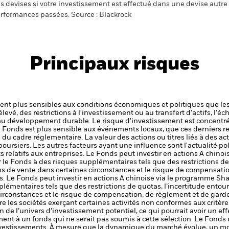
s devises si votre investissement est effectué dans une devise autre q
rformances passées. Source : Blackrock
Principaux risques
t plus sensibles aux conditions économiques et politiques que les
levé, des restrictions à l'investissement ou au transfert d'actifs, l'éch
 au développement durable.
Le risque d'investissement est concentré
le Fonds est plus sensible aux événements locaux, que ces derniers r
 du cadre réglementaire.
La valeur des actions ou titres liés à des ac
ursiers. Les autres facteurs ayant une influence sont l'actualité pol
 relatifs aux entreprises.
Le Fonds peut investir en actions A chin
le Fonds à des risques supplémentaires tels que des restrictions de 
ions de vente dans certaines circonstances et le risque de compensat
s.
Le Fonds peut investir en actions A chinoise via le programme S
lémentaires tels que des restrictions de quotas, l’incertitude entour
 circonstances et le risque de compensation, de règlement et de gar
re les sociétés exerçant certaines activités non conformes aux critère
 de l’univers d’investissement potentiel, ce qui pourrait avoir un eff
t à un fonds qui ne serait pas soumis à cette sélection.
Le Fonds u
nvestissements. À mesure que la dynamique du marché évolue, un mo