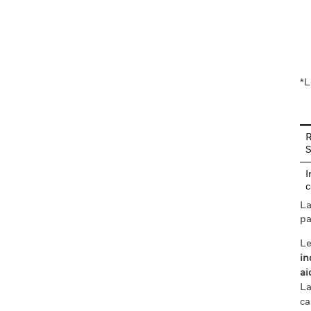
En
*L
R
I
c
La
pa
Le
in
ai
La
ca