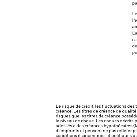
pa
Le
in
ai
La
ca
de
pe
Le risque de crédit, les fluctuations des
créance. Les titres de créance de qualit
risques que les titres de créance posséda
le niveau de risque.
Les risques décrits p
adossés à des créances hypothécaires (M
d'emprunts et peuvent ne pas refléter pl
conditions économiques et politiques que