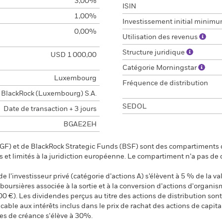
3,00%
ISIN
1,00%
Investissement initial minim
0,00%
Utilisation des revenus
Structure juridique
USD 1 000,00
Catégorie Morningstar
Luxembourg
Fréquence de distribution
BlackRock (Luxembourg) S.A.
SEDOL
Date de transaction + 3 jours
BGAE2EH
F) et de BlackRock Strategic Funds (BSF) sont des compartiments d
s et limités à la juridiction européenne. Le compartiment n’a pas de
 l’investisseur privé (catégorie d’actions A) s’élèvent à 5 % de la val
s boursières associée à la sortie et à la conversion d’actions d'organi
00 €). Les dividendes perçus au titre des actions de distribution s
ble aux intérêts inclus dans le prix de rachat des actions de capital
res de créance s'élève à 30%.