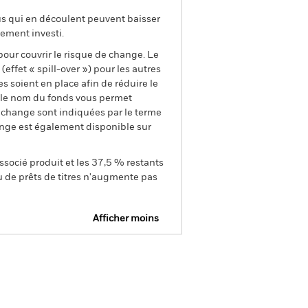
us qui en découlent peuvent baisser
ement investi.
pour couvrir le risque de change. Le
ffet « spill-over ») pour les autres
s soient en place afin de réduire le
s le nom du fonds vous permet
de change sont indiquées par le terme
ange est également disponible sur
ssocié produit et les 37,5 % restants
u de prêts de titres n'augmente pas
Afficher moins
Prospectus
Historique de VNI
gs
Documentation