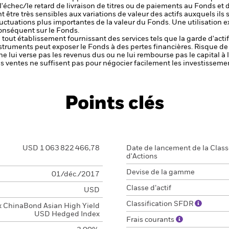
, l'échec/le retard de livraison de titres ou de paiements au Fonds e
être très sensibles aux variations de valeur des actifs auxquels ils 
 fluctuations plus importantes de la valeur du Fonds. Une utilisation
onséquent sur le Fonds.
de tout établissement fournissant des services tels que la garde d'acti
nstruments peut exposer le Fonds à des pertes financières.
Risque de 
ne lui verse pas les revenus dus ou ne lui rembourse pas le capital à
 les ventes ne suffisent pas pour négocier facilement les investissem
Points clés
USD 1 063 822 466,78
Date de lancement de la Clas
d'Actions
Devise de la gamme
01/déc./2017
Classe d’actif
USD
Classification SFDR
x ChinaBond Asian High Yield
USD Hedged Index
Frais courants