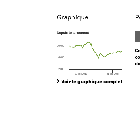
Graphique
P
Depuis le lancement
Depuis le lancement
Line chart with 102 data points.
The chart has 1 X axis displaying Time. Ran
10 000
The chart has 1 Y axis displaying values. Range
Ce
co
6 000
do
2 000
31 déc 2019
31 déc 2024
Ch
End of interactive chart.
Ba
Voir le graphique complet
Th
Th
V