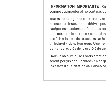
INFORMATION IMPORTANTE : Risque
comme augmenter et ne sont pas gara
Toutes les catégories d’actions avec
recours aux instruments dérivés pour
catégories d’actions du fonds. La so
plus possible le risque de contagio
d’afficher la liste de toutes les cat
« Hedged » dans leur nom. Une liste
demande auprès de la société de ge
Dans la mesure où le Fonds prête des
seront perçus par BlackRock en sa qu
les coûts d'exploitation du Fonds, cel
BGF Asian High Yield Bon
Aperçu
Performanc