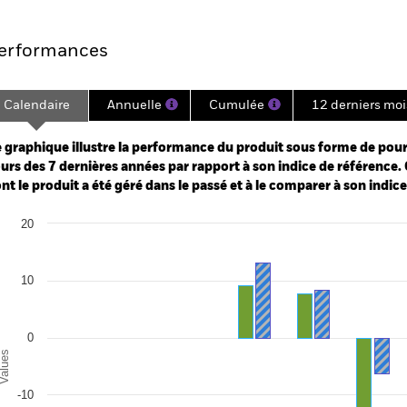
erformances
Calendaire
Annuelle
Cumulée
12 derniers moi
ge: 2018-02-01 00:00:00 to 2026-07-31 00:00:00.
: -80 to 40.
 graphique illustre la performance du produit sous forme de pour
urs des 7 dernières années par rapport à son indice de référence. 
nt le produit a été géré dans le passé et à le comparer à son indic
art
20
r chart with 2 data series.
e chart has 1 X axis displaying categories.
e chart has 1 Y axis displaying Values. Range: -30 to 20.
10
0
alues
-10