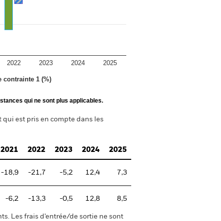
2022
2023
2024
2025
e contrainte 1 (%)
stances qui ne sont plus applicables.
t qui est pris en compte dans les
2021
2022
2023
2024
2025
-18,9
-21,7
-5,2
12,4
7,3
-6,2
-13,3
-0,5
12,8
8,5
s. Les frais d’entrée/de sortie ne sont