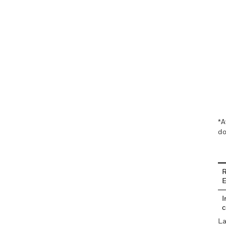
En
*A
do
R
I
c
La