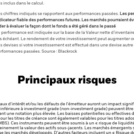
s inclus dans le calcul.
s chiffres indiqués se rapportent aux performances passées.
Les pe
dicateur fiable des performances futures. Les marchés pourraient év
der à évaluer la façon dont le fonds a été géré dans le passé
 performance est indiquée sur la base de la Valeur nette d’inventaire 
s échéant. Le rendement de votre investissement peut augmenter ou
s devises si votre investissement est effectué dans une devise autre q
rformances passées. Source : Blackrock
Principaux risques
 taux d'intérêt et/ou les défauts de l'émetteur auront un impact signif
é inférieure à investment grade (non-investment grade) peuvent être 
nt une notation plus élevée. Les baisses potentielles ou effectives d
our les titres de créance sont également valables pour les titres adoss
BS). Ces instruments peuvent être soumis à un « risque de liquidit
einement la valeur des actifs sous-jacents.
Les marchés émergents s
 les marchés développés. D'autres facteurs incluent un « Risque de l