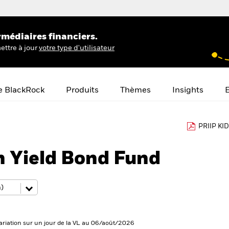
rmédiaires financiers.
ettre à jour
votre type d'utilisateur
e BlackRock
Produits
Thèmes
Insights
E
PRIIP KID
h Yield Bond Fund
ariation sur un jour de la VL au 06/août/2026