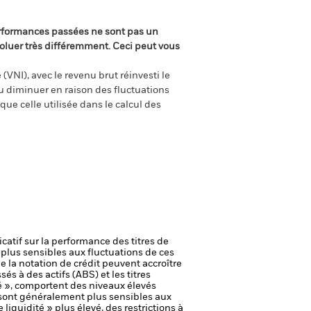
rformances passées ne sont pas un
oluer très différemment. Ceci peut vous
(VNI), avec le revenu brut réinvesti le
 diminuer en raison des fluctuations
ue celle utilisée dans le calcul des
icatif sur la performance des titres de
plus sensibles aux fluctuations de ces
e la notation de crédit peuvent accroître
és à des actifs (ABS) et les titres
é », comportent des niveaux élevés
ont généralement plus sensibles aux
iquidité » plus élevé, des restrictions à