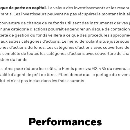
 de perte en capital.
La valeur des investissements et les reven
ntis. Les investisseurs peuvent ne pas récupérer le montant initial
 couverture de change de ce fonds utilisent des instruments dérivés 
 une catégorie d’actions pourrait engendrer un risque de contagion (e
ciété de gestion du fonds veillera à ce que des procédures appropriée
n aux autres catégories d’actions. Le menu déroulant situé juste sou
égories d’actions du fonds. Les catégories d’actions avec couverture 
 complète de toutes les catégories d'actions avec couverture de ch
stion du fonds.
 titres pour réduire les coûts, le Fonds percevra 62,5 % du revenu a
alité d'agent de prêt de titres. Etant donné que le partage du reven
ui-ci n'est pas inclus dans les frais courants.
PRIIP KID
d Fund
Performances
e
Key Facts
Managers
Holdin