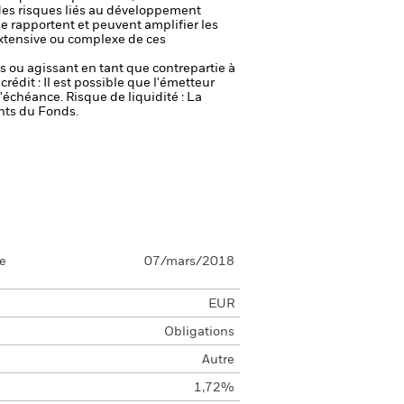
t des risques liés au développement
se rapportent et peuvent amplifier les
 extensive ou complexe de ces
fs ou agissant en tant que contrepartie à
crédit : Il est possible que l'émetteur
 l'échéance.
Risque de liquidité : La
ents du Fonds.
se
07/mars/2018
EUR
Obligations
Autre
1,72%