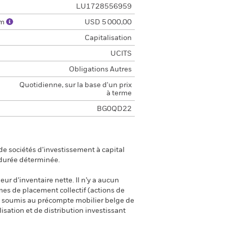
LU1728556959
um
USD 5 000,00
Capitalisation
UCITS
Obligations Autres
Quotidienne, sur la base d'un prix
à terme
BG0QD22
e sociétés d’investissement à capital
 durée déterminée.
eur d’inventaire nette. Il n’y a aucun
smes de placement collectif (actions de
ont soumis au précompte mobilier belge de
isation et de distribution investissant