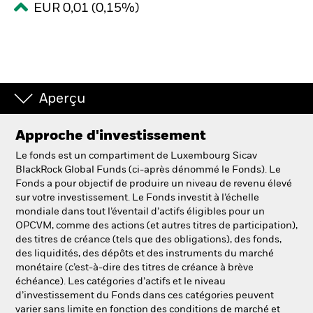
EUR 0,01 (0,15%)
Intermédiaires financiers.
België
Change location
Aperçu
NL
FR
Approche d'investissement
Le fonds est un compartiment de Luxembourg Sicav
BlackRock
BlackRock Global Funds (ci-après dénommé le Fonds). Le
Fonds a pour objectif de produire un niveau de revenu élevé
iShares
sur votre investissement. Le Fonds investit à l’échelle
mondiale dans tout l’éventail d’actifs éligibles pour un
OPCVM, comme des actions (et autres titres de participation),
Aladdin
des titres de créance (tels que des obligations), des fonds,
des liquidités, des dépôts et des instruments du marché
Notre société
monétaire (c’est-à-dire des titres de créance à brève
échéance). Les catégories d’actifs et le niveau
d’investissement du Fonds dans ces catégories peuvent
varier sans limite en fonction des conditions de marché et