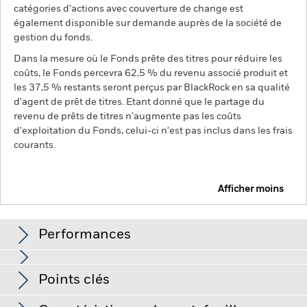
catégories d'actions avec couverture de change est
également disponible sur demande auprès de la société de
gestion du fonds.
Dans la mesure où le Fonds prête des titres pour réduire les
coûts, le Fonds percevra 62,5 % du revenu associé produit et
les 37,5 % restants seront perçus par BlackRock en sa qualité
d'agent de prêt de titres. Etant donné que le partage du
revenu de prêts de titres n'augmente pas les coûts
d'exploitation du Fonds, celui-ci n'est pas inclus dans les frais
courants.
Afficher moins
BGF Dynamic High Income Fund
Performances
Graphique
Points clés
Le risque de crédit, les variations de taux d'intérêt et/ou les
défauts de l'émetteur auront un impact significatif sur la
performance des titres de créance. Les baisses potentielles