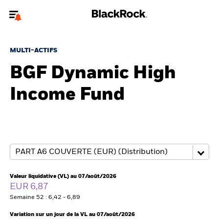
Bienvenue sur le site BlackRock pour les intermédiaires
financiers.
MULTI-ACTIFS
Pour accéder directement à un autre site BlackRock, veuillez mettre à
BGF Dynamic High
jour
votre type d'utilisateur
Income Fund
A propos de BlackRock
Produits
Thèmes
Insights
Valeur liquidative (VL) au 07/août/2026
EUR 6,87
ETFs & Fonds indiciels
Semaine 52 : 6,42 - 6,89
Variation sur un jour de la VL au 07/août/2026
Documents