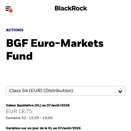
Bienvenue sur le site BlackRock pour les intermédiaires
financiers.
ACTIONS
Pour accéder directement à un autre site BlackRock, veuillez mettre à
BGF Euro-Markets
jour
votre type d'utilisateur
Fund
A propos de BlackRock
Produits
Thèmes
Insights
Valeur liquidative (VL) au 07/août/2026
EUR 18,75
ETFs & Fonds indiciels
Semaine 52 : 15,55 - 19,00
Variation sur un jour de la VL au 07/août/2026
Documents