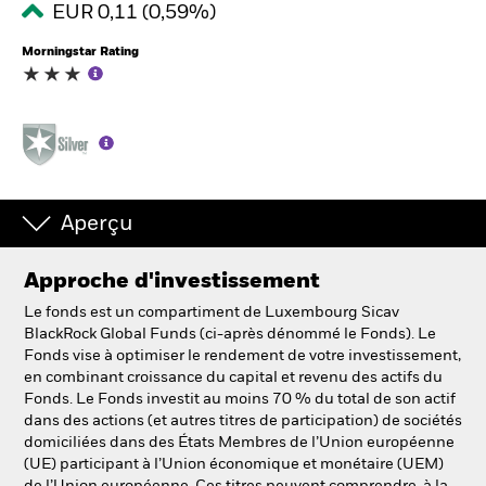
EUR 0,11 (0,59%)
Morningstar Rating
Intermédiaires financiers.
België
Change location
NL
FR
Aperçu
BlackRock
Approche d'investissement
iShares
Le fonds est un compartiment de Luxembourg Sicav
BlackRock Global Funds (ci-après dénommé le Fonds). Le
Aladdin
Fonds vise à optimiser le rendement de votre investissement,
en combinant croissance du capital et revenu des actifs du
Fonds. Le Fonds investit au moins 70 % du total de son actif
Notre société
dans des actions (et autres titres de participation) de sociétés
domiciliées dans des États Membres de l’Union européenne
(UE) participant à l’Union économique et monétaire (UEM)