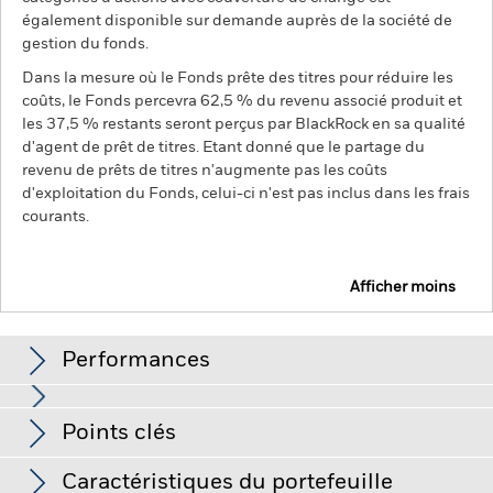
également disponible sur demande auprès de la société de
gestion du fonds.
Dans la mesure où le Fonds prête des titres pour réduire les
coûts, le Fonds percevra 62,5 % du revenu associé produit et
les 37,5 % restants seront perçus par BlackRock en sa qualité
d'agent de prêt de titres. Etant donné que le partage du
revenu de prêts de titres n'augmente pas les coûts
d'exploitation du Fonds, celui-ci n'est pas inclus dans les frais
courants.
Afficher moins
BGF Euro-Markets Fund
Performances
Graphique
Points clés
La valeur des actions ou titres liés à des actions peut être
affectée par les fluctuations quotidiennes des marchés
boursiers. Les autres facteurs ayant une influence sont
Voir le graphique complet
Caractéristiques du portefeuille
l'actualité politique et économique, les résultats des