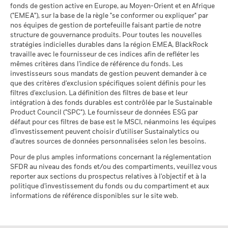
1 (%) EUR
l'intensité carbone MSCI
BlackRock au 02 402 49 00 ou par e-mail à l’adresse
fonds de gestion active en Europe, au Moyen-Orient et en Afrique
BlackRock Global Funds - Prospectus (French
(tonnes de CO2e/M$ de
belux@blackrock.com.
Pour votre protection, les appels
("EMEA"), sur la base de la règle "se conformer ou expliquer" par
- Belgium^France)
ventes)
Données sur la
99,89%
téléphoniques sont souvent enregistrés.
Vous pouvez
participation aux secteurs
nos équipes de gestion de portefeuille faisant partie de notre
au 17/juil./2026
La performance indiquée est calculée après déduction des
également contacter le Service de médiation des
d'activité
structure de gouvernance produits. Pour toutes les nouvelles
frais courants. Les frais d’entrée/de sortie ne sont pas inclus
% des avoirs à l'égard
99,35
consommateurs. Vous trouverez de plus amples informations
au 30/juin/2026
stratégies indicielles durables dans la région EMEA, BlackRock
desquels des données ESG
dans le calcul.
à l’adresse
http://www.ombudsfin.be
.
travaille avec le fournisseur de ces indices afin de refléter les
Voir tous les documents
MSCI
Pourcentage des avoirs du
0,08%
mêmes critères dans l'indice de référence du fonds. Les
fonds à l'égard desquels
au 17/juil./2026
Les chiffres indiqués se rapportent aux performances
investisseurs sous mandats de gestion peuvent demander à ce
des données ne sont pas
passées.
Les performances passées ne sont pas un indicateur
que des critères d'exclusion spécifiques soient définis pour les
disponibles
Pointage de qualité ESG
16,11
fiable des performances futures. Les marchés pourraient
MSCI - centile par rapport aux
filtres d'exclusion. La définition des filtres de base et leur
au 30/juin/2026
évoluer très différemment. Ceci peut vous aider à évaluer la
pairs
intégration à des fonds durables est contrôlée par le Sustainable
au 17/juil./2026
façon dont le fonds a été géré dans le passé
Product Council ("SPC"). Le fournisseur de données ESG par
L'exposition de BlackRock aux secteurs d'activité, telle qu'elle
La performance est indiquée sur la base de la Valeur nette
défaut pour ces filtres de base est le MSCI, néanmoins les équipes
est indiquée ci-dessus, pour le charbon thermique et les
Fonds dans le groupe de
1 316
d'investissement peuvent choisir d'utiliser Sustainalytics ou
d’inventaire (VNI), avec le revenu brut réinvesti le cas échéant.
pairs
sables bitumineux, est calculée et déclarée pour les
d'autres sources de données personnalisées selon les besoins.
Le rendement de votre investissement peut augmenter ou
au 17/juil./2026
entreprises qui tirent plus de 5 % de leurs revenus du
diminuer en raison des fluctuations des devises si votre
charbon thermique ou des sables bitumineux, tel que défini
Pour de plus amples informations concernant la réglementation
% de couverture MSCI
97,67
investissement est effectué dans une devise autre que celle
par MSCI ESG Research. L’exposition aux entreprises qui
SFDR au niveau des fonds et/ou des compartiments, veuillez vous
Weighted Average Carbon
utilisée dans le calcul des performances passées. Source :
génèrent des revenus à partir du charbon thermique ou des
reporter aux sections du prospectus relatives à l'objectif et à la
Intensity
Blackrock
sables bitumineux (à un seuil de revenus de 0 %), telle que
politique d'investissement du fonds ou du compartiment et aux
au 17/juil./2026
informations de référence disponibles sur le site web.
définie par MSCI ESG Research, se répartit comme suit :
0,00% pour le charbon thermique et 0,00% pour les sables
Toutes les données proviennent des Notations de fonds ESG
bitumineux.
MSCI au 17/juil./2026 basées sur les positions détenues au