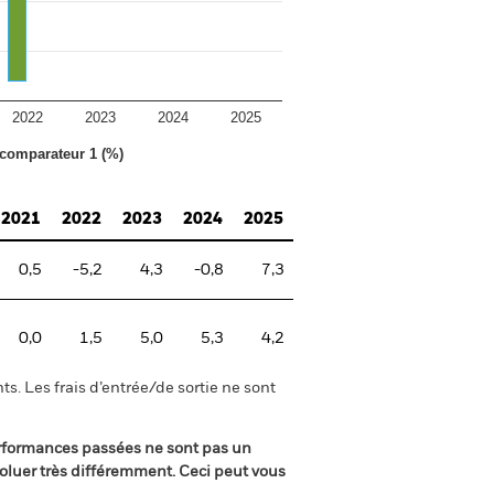
2022
2023
2024
2025
 comparateur 1 (%)
2021
2022
2023
2024
2025
0,5
-5,2
4,3
-0,8
7,3
0,0
1,5
5,0
5,3
4,2
s. Les frais d’entrée/de sortie ne sont
rformances passées ne sont pas un
oluer très différemment. Ceci peut vous