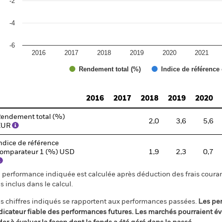
-2
-4
-6
2016
2017
2018
2019
2020
2021
Rendement total (%)
Indice de référence
d of interactive chart.
2016
2017
2018
2019
2020
endement total (%)
2,0
3,6
5,6
EUR
ndice de référence
omparateur 1 (%) USD
1,9
2,3
0,7
 performance indiquée est calculée après déduction des frais courant
s inclus dans le calcul.
s chiffres indiqués se rapportent aux performances passées.
Les pe
dicateur fiable des performances futures. Les marchés pourraient év