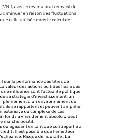
(VNI), avec le revenu brut réinvesti le
 diminuer en raison des fluctuations
ue celle utilisée dans le calcul des
if sur la performance des titres de
La valeur des actions ou titres liés à des
une influence sont l'actualité politique
 de sa stratégie d'investissement, un
ter pleinement d'un environnement de
ls ils se rapportent et peuvent amplifier
ion extensive ou complexe de ces
 un fonds à « rendement absolu » peut
 marché positif.
fs ou agissant en tant que contrepartie à
crédit : Il est possible que l'émetteur
 l'échéance.
Risque de liquidité : La