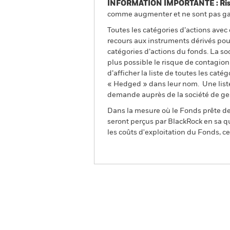
INFORMATION IMPORTANTE : Risque
comme augmenter et ne sont pas gara
Toutes les catégories d’actions avec
recours aux instruments dérivés pour
catégories d’actions du fonds. La so
plus possible le risque de contagio
d’afficher la liste de toutes les cat
« Hedged » dans leur nom. Une liste
demande auprès de la société de ge
Dans la mesure où le Fonds prête des
seront perçus par BlackRock en sa qu
les coûts d'exploitation du Fonds, cel
BSF Global Event Driven 
Aperçu
Performanc