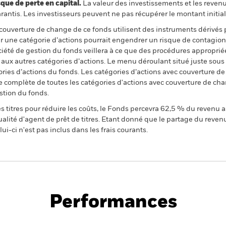
 de perte en capital.
La valeur des investissements et les reven
ntis. Les investisseurs peuvent ne pas récupérer le montant initial
 couverture de change de ce fonds utilisent des instruments dérivés 
 une catégorie d’actions pourrait engendrer un risque de contagion (e
ciété de gestion du fonds veillera à ce que des procédures appropriée
n aux autres catégories d’actions. Le menu déroulant situé juste sou
égories d’actions du fonds. Les catégories d’actions avec couverture 
 complète de toutes les catégories d'actions avec couverture de ch
stion du fonds.
 titres pour réduire les coûts, le Fonds percevra 62,5 % du revenu a
alité d'agent de prêt de titres. Etant donné que le partage du reven
ui-ci n'est pas inclus dans les frais courants.
PRIIP KID
Fund
Performances
e
Key Facts
Managers
Holdin