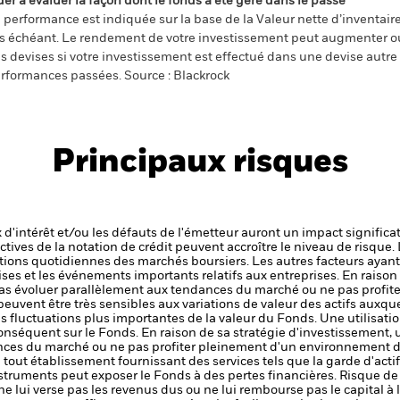
der à évaluer la façon dont le fonds a été géré dans le passé
 performance est indiquée sur la base de la Valeur nette d’inventaire 
s échéant. Le rendement de votre investissement peut augmenter ou
s devises si votre investissement est effectué dans une devise autre q
rformances passées. Source : Blackrock
Principaux risques
x d'intérêt et/ou les défauts de l'émetteur auront un impact significat
ctives de la notation de crédit peuvent accroître le niveau de risque.
ations quotidiennes des marchés boursiers. Les autres facteurs ayant 
ises et les événements importants relatifs aux entreprises.
En raison
as évoluer parallèlement aux tendances du marché ou ne pas profi
euvent être très sensibles aux variations de valeur des actifs auxque
des fluctuations plus importantes de la valeur du Fonds. Une utilisat
conséquent sur le Fonds.
En raison de sa stratégie d'investissement,
nces du marché ou ne pas profiter pleinement d'un environnement de
de tout établissement fournissant des services tels que la garde d'acti
nstruments peut exposer le Fonds à des pertes financières.
Risque de 
ne lui verse pas les revenus dus ou ne lui rembourse pas le capital à