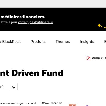
rmédiaires financiers.
ettre à jour
votre type d'utilisateur
e BlackRock
Produits
Thèmes
Insights
E
PRIIP KID
nt Driven Fund
ariation sur un jour de la VL au 05/août/2026