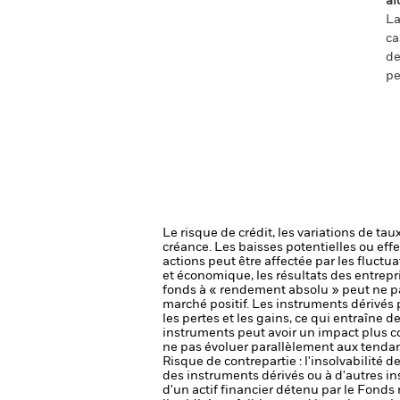
ai
La
ca
de
pe
Le risque de crédit, les variations de tau
créance. Les baisses potentielles ou effe
actions peut être affectée par les fluctu
et économique, les résultats des entrepr
fonds à « rendement absolu » peut ne p
marché positif.
Les instruments dérivés p
les pertes et les gains, ce qui entraîne 
instruments peut avoir un impact plus 
ne pas évoluer parallèlement aux tenda
Risque de contrepartie : l'insolvabilité 
des instruments dérivés ou à d'autres i
d'un actif financier détenu par le Fonds 