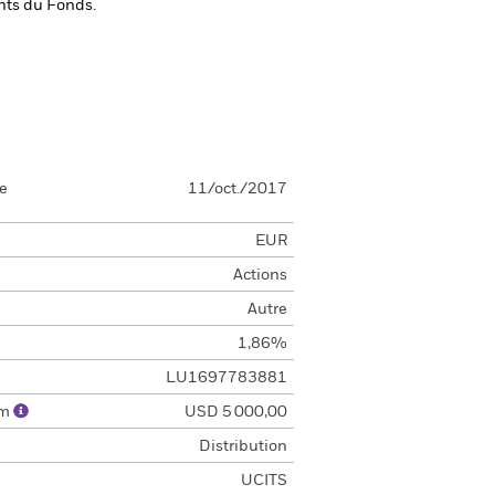
ents du Fonds.
se
11/oct./2017
EUR
Actions
Autre
1,86%
LU1697783881
um
USD 5 000,00
Distribution
UCITS