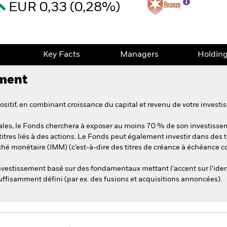
EUR 0,33 (0,28%)
e
Key Facts
Managers
Holdin
ement
itif, en combinant croissance du capital et revenu de votre investi
es, le Fonds cherchera à exposer au moins 70 % de son investisseme
itres liés à des actions. Le Fonds peut également investir dans des ti
é monétaire (IMM) (c’est-à-dire des titres de créance à échéance cou
vestissement basé sur des fondamentaux mettant l’accent sur l’iden
ffisamment défini (par ex. des fusions et acquisitions annoncées).