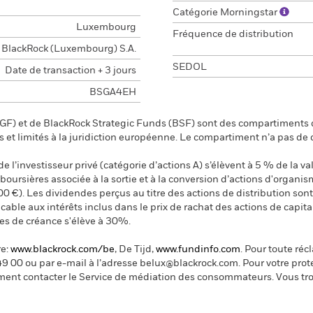
Catégorie Morningstar
Luxembourg
Fréquence de distribution
BlackRock (Luxembourg) S.A.
SEDOL
Date de transaction + 3 jours
BSGA4EH
F) et de BlackRock Strategic Funds (BSF) sont des compartiments d
s et limités à la juridiction européenne. Le compartiment n’a pas de
 l’investisseur privé (catégorie d’actions A) s’élèvent à 5 % de la val
s boursières associée à la sortie et à la conversion d’actions d'organi
00 €). Les dividendes perçus au titre des actions de distribution s
ble aux intérêts inclus dans le prix de rachat des actions de capital
res de créance s'élève à 30%.
re:
www.blackrock.com/be
, De Tijd,
www.fundinfo.com
. Pour toute ré
49 00 ou par e-mail à l’adresse belux@blackrock.com.
Pour votre prot
ent contacter le Service de médiation des consommateurs. Vous tro