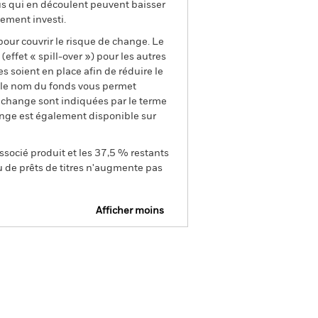
us qui en découlent peuvent baisser
ement investi.
pour couvrir le risque de change. Le
ffet « spill-over ») pour les autres
s soient en place afin de réduire le
s le nom du fonds vous permet
de change sont indiquées par le terme
ange est également disponible sur
ssocié produit et les 37,5 % restants
u de prêts de titres n'augmente pas
Afficher moins
Prospectus
Historique de VNI
gs
Documentation