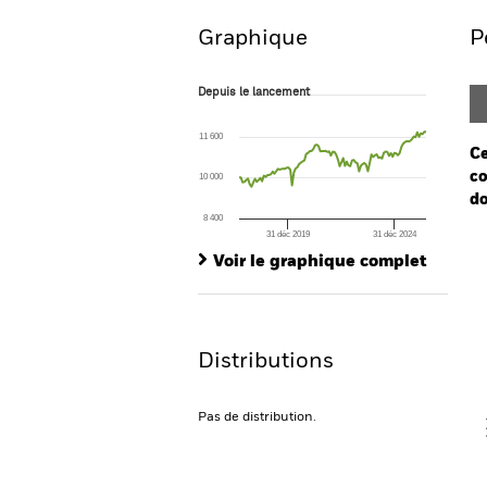
Graphique
P
Depuis le lancement
Depuis le lancement
Line chart with 107 data points.
The chart has 1 X axis displaying Time. Ran
11 600
The chart has 1 Y axis displaying values. Range
Ce
co
10 000
do
8 400
31 déc 2019
31 déc 2024
Ch
End of interactive chart.
Ba
Voir le graphique complet
Th
Th
Distributions
V
Pas de distribution.