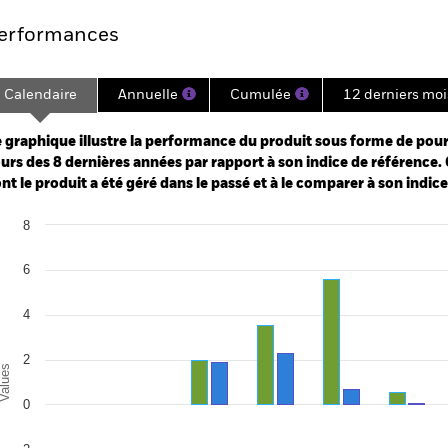
erformances
Calendaire
Annuelle
Cumulée
12 derniers moi
ge: 2017-09-01 00:00:00 to 2026-07-31 00:00:00.
: -16 to 32.
 graphique illustre la performance du produit sous forme de pour
urs des 8 dernières années par rapport à son indice de référence. 
nt le produit a été géré dans le passé et à le comparer à son indic
art
8
r chart with 2 data series.
e chart has 1 X axis displaying categories.
e chart has 1 Y axis displaying Values. Range: -6 to 8.
6
4
2
alues
0