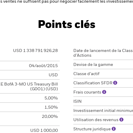
 les ventes ne suffisent pas pour négocier facilement les investissem
Points clés
USD 1 338 791 926,28
Date de lancement de la Clas
d'Actions
Devise de la gamme
04/août/2015
Classe d’actif
USD
Classification SFDR
CE BofA 3-MO US Treasury Bill
(G0O1) (USD)
Frais courants
5,00%
ISIN
1,50%
Investissement initial minim
20,00%
Utilisation des revenus
Structure juridique
USD 1 000,00