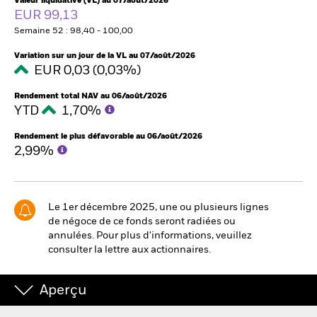
Valeur liquidative (VL) au 07/août/2026
EUR 99,13
Semaine 52 : 98,40 - 100,00
Intermédiaires financiers.
Variation sur un jour de la VL au 07/août/2026
EUR 0,03 (0,03%)
België
Change location
Rendement total NAV au 06/août/2026
YTD
1,70%
NL
FR
Rendement le plus défavorable au 06/août/2026
2,99%
BlackRock
iShares
Le 1er décembre 2025, une ou plusieurs lignes
de négoce de ce fonds seront radiées ou
Aladdin
annulées. Pour plus d'informations, veuillez
consulter la lettre aux actionnaires.
Notre société
Aperçu