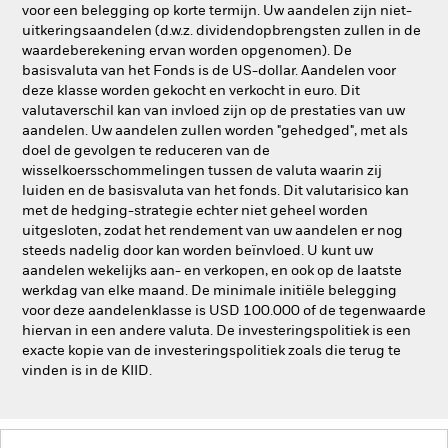
voor een belegging op korte termijn. Uw aandelen zijn niet-
uitkeringsaandelen (d.w.z. dividendopbrengsten zullen in de
waardeberekening ervan worden opgenomen). De
basisvaluta van het Fonds is de US-dollar. Aandelen voor
deze klasse worden gekocht en verkocht in euro. Dit
valutaverschil kan van invloed zijn op de prestaties van uw
aandelen. Uw aandelen zullen worden "gehedged", met als
doel de gevolgen te reduceren van de
wisselkoersschommelingen tussen de valuta waarin zij
luiden en de basisvaluta van het fonds. Dit valutarisico kan
met de hedging-strategie echter niet geheel worden
uitgesloten, zodat het rendement van uw aandelen er nog
steeds nadelig door kan worden beïnvloed. U kunt uw
aandelen wekelijks aan- en verkopen, en ook op de laatste
werkdag van elke maand. De minimale initiële belegging
voor deze aandelenklasse is USD 100.000 of de tegenwaarde
hiervan in een andere valuta. De investeringspolitiek is een
exacte kopie van de investeringspolitiek zoals die terug te
vinden is in de KIID.