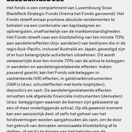
Het fonds is een compartiment van Luxembourg Sicav
BlackRock Strategic Funds (hierna het Fonds genoemd). Het
Fonds streeft ernaar positieve absolute rendementen te
behalen via een combinatie van kapitaalgroei en
opbrengsten, onafhankelijk van de marktomstandigheden.
Het Fonds streeft naar een blootstelling van ten minste 70%
aan aandeleneffecten (bijv. aandelen) van bedrijven die in de
regio Azië-Pacific, inclusief Australië en Japan, gevestigd zijn
of er hun belangrijkste activiteiten uitoefenen. Dit wordt
verwezenlijkt door ten minste 70% van de activa te beleggen
in aandelen en aandelengerelateerde effecten. Indien
passend geacht, kan het Fonds ook beleggen in
vastrentende (VR) effecten, in geldmarktinstrumenten
(GMI's) (d.w.z. schuldeffecten met korte looptijden),
deposito's en cash. De aandelengerelateerde effecten
omvatten ook afgeleide financiële instrumenten (derivaten)
(d.w.z. beleggingen waarvan de koersen zijn gebaseerd op
een of meer onderliggende activa). Op elk gewenst moment
kan een aanzienlijk deel, of zelfs het geheel van het
fondsvermogen worden aangehouden als cash, om de door
het gebruik van derivaten veroorzaakte blootstelling af te
dekken, of om bij te dragen aan het behalen van de