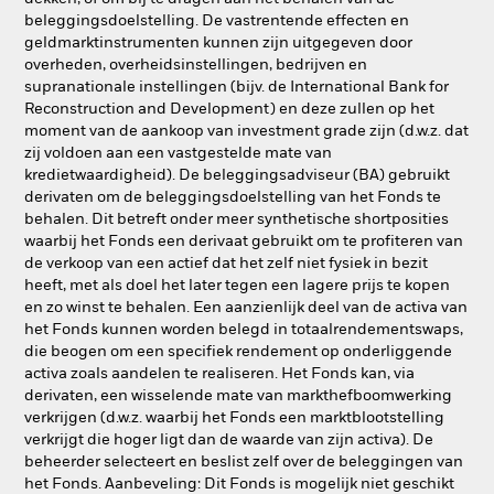
beleggingsdoelstelling. De vastrentende effecten en
geldmarktinstrumenten kunnen zijn uitgegeven door
overheden, overheidsinstellingen, bedrijven en
supranationale instellingen (bijv. de International Bank for
Reconstruction and Development) en deze zullen op het
moment van de aankoop van investment grade zijn (d.w.z. dat
zij voldoen aan een vastgestelde mate van
kredietwaardigheid). De beleggingsadviseur (BA) gebruikt
derivaten om de beleggingsdoelstelling van het Fonds te
behalen. Dit betreft onder meer synthetische shortposities
waarbij het Fonds een derivaat gebruikt om te profiteren van
de verkoop van een actief dat het zelf niet fysiek in bezit
heeft, met als doel het later tegen een lagere prijs te kopen
en zo winst te behalen. Een aanzienlijk deel van de activa van
het Fonds kunnen worden belegd in totaalrendementswaps,
die beogen om een specifiek rendement op onderliggende
activa zoals aandelen te realiseren. Het Fonds kan, via
derivaten, een wisselende mate van markthefboomwerking
verkrijgen (d.w.z. waarbij het Fonds een marktblootstelling
verkrijgt die hoger ligt dan de waarde van zijn activa). De
beheerder selecteert en beslist zelf over de beleggingen van
het Fonds. Aanbeveling: Dit Fonds is mogelijk niet geschikt