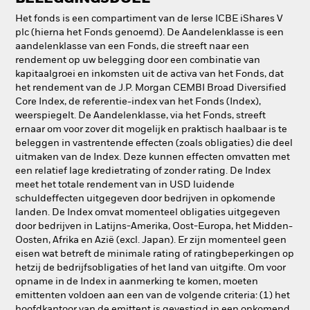
Het fonds is een compartiment van de Ierse ICBE iShares V
plc (hierna het Fonds genoemd). De Aandelenklasse is een
aandelenklasse van een Fonds, die streeft naar een
rendement op uw belegging door een combinatie van
kapitaalgroei en inkomsten uit de activa van het Fonds, dat
het rendement van de J.P. Morgan CEMBI Broad Diversified
Core Index, de referentie-index van het Fonds (Index),
weerspiegelt. De Aandelenklasse, via het Fonds, streeft
ernaar om voor zover dit mogelijk en praktisch haalbaar is te
beleggen in vastrentende effecten (zoals obligaties) die deel
uitmaken van de Index. Deze kunnen effecten omvatten met
een relatief lage kredietrating of zonder rating. De Index
meet het totale rendement van in USD luidende
schuldeffecten uitgegeven door bedrijven in opkomende
landen. De Index omvat momenteel obligaties uitgegeven
door bedrijven in Latijns-Amerika, Oost-Europa, het Midden-
Oosten, Afrika en Azië (excl. Japan). Er zijn momenteel geen
eisen wat betreft de minimale rating of ratingbeperkingen op
hetzij de bedrijfsobligaties of het land van uitgifte. Om voor
opname in de Index in aanmerking te komen, moeten
emittenten voldoen aan een van de volgende criteria: (1) het
hoofdkantoor van de emittent is gevestigd in een opkomend