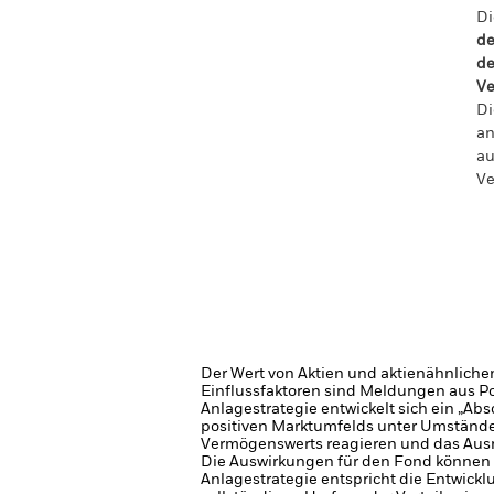
Di
de
de
Ve
Di
an
au
Ve
Der Wert von Aktien und aktienähnliche
Einflussfaktoren sind Meldungen aus P
Anlagestrategie entwickelt sich ein „A
positiven Marktumfelds unter Umstände
Vermögenswerts reagieren und das Aus
Die Auswirkungen für den Fond können 
Anlagestrategie entspricht die Entwick