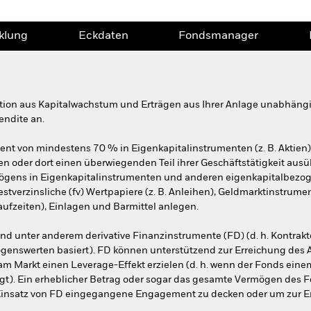
klung
Eckdaten
Fondsmanager
ation aus Kapitalwachstum und Erträgen aus Ihrer Anlage unabhän
endite an.
nt von mindestens 70 % in Eigenkapitalinstrumenten (z. B. Aktien)
n oder dort einen überwiegenden Teil ihrer Geschäftstätigkeit ausüb
gens in Eigenkapitalinstrumenten und anderen eigenkapitalbezog
tverzinsliche (fv) Wertpapiere (z. B. Anleihen), Geldmarktinstrument
ufzeiten), Einlagen und Barmittel anlegen.
d unter anderem derivative Finanzinstrumente (FD) (d. h. Kontrakt
nswerten basiert). FD können unterstützend zur Erreichung des A
 Markt einen Leverage-Effekt erzielen (d. h. wenn der Fonds einem 
t). Ein erheblicher Betrag oder sogar das gesamte Vermögen des Fo
Einsatz von FD eingegangene Engagement zu decken oder um zur Er