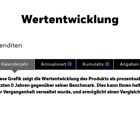
PRIIP KID
Factsheet
 Equity Absolute Return
Herunterladen
Wertentwicklung
klung
Eckdaten
Fondsmanager
enditen
Kalenderjahr
Annualisiert
Kumulativ
Angaben 
ge: 2025-03-31 00:00:00 to 2026-07-31 00:00:00.
: 0 to 24.
ese Grafik zeigt die Wertentwicklung des Produkts als prozentual
tzten 0 Jahren gegenüber seiner Benchmark. Dies kann Ihnen helfe
r Vergangenheit verwaltet wurde, und ermöglicht einen Vergleic
art
r chart with 2 data series.
e chart has 1 X axis displaying categories.
e chart has 1 Y axis displaying Values. Range: -0.5 to 0.5.