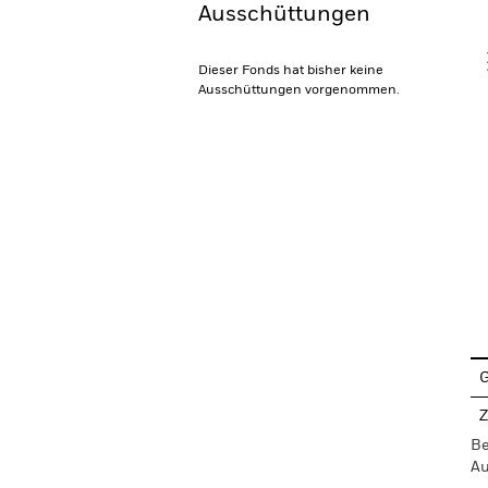
Ausschüttungen
V
Dieser Fonds hat bisher keine
Ausschüttungen vorgenommen.
En
G
Z
Be
Au