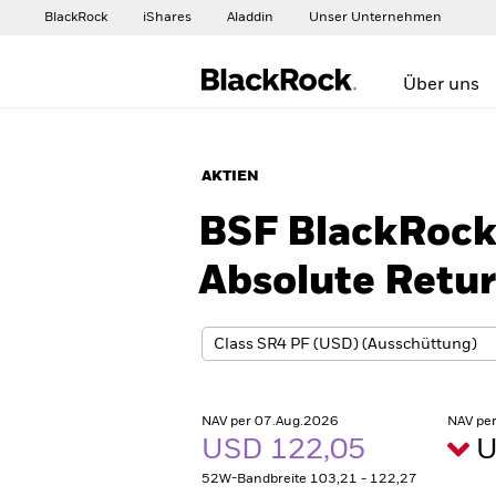
BlackRock
iShares
Aladdin
Unser Unternehmen
Über uns
AKTIEN
BSF BlackRock 
Absolute Retu
NAV per 07.Aug.2026
NAV pe
USD 122,05
U
52W-Bandbreite 103,21 - 122,27