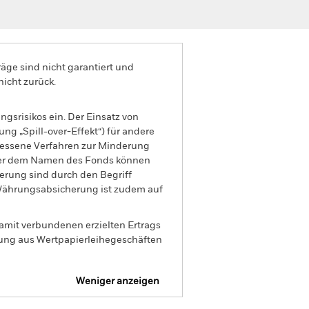
äge sind nicht garantiert und
nicht zurück.
gsrisikos ein. Der Einsatz von
ng „Spill-over-Effekt“) für andere
emessene Verfahren zur Minderung
nter dem Namen des Fonds können
herung sind durch den Begriff
t Währungsabsicherung ist zudem auf
amit verbundenen erzielten Ertrags
ilung aus Wertpapierleihegeschäften
Weniger anzeigen