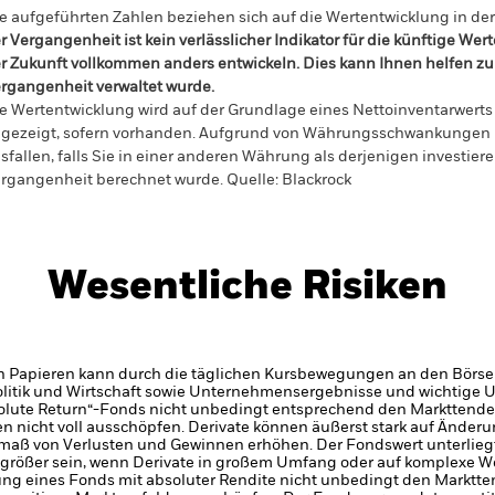
e aufgeführten Zahlen beziehen sich auf die Wertentwicklung in de
r Vergangenheit ist kein verlässlicher Indikator für die künftige Wer
r Zukunft vollkommen anders entwickeln. Dies kann Ihnen helfen zu 
rgangenheit verwaltet wurde.
e Wertentwicklung wird auf der Grundlage eines Nettoinventarwerts 
gezeigt, sofern vorhanden. Aufgrund von Währungsschwankungen k
sfallen, falls Sie in einer anderen Währung als derjenigen investiere
rgangenheit berechnet wurde.
Quelle:
Blackrock
Wesentliche Risiken
n Papieren kann durch die täglichen Kursbewegungen an den Börsen
olitik und Wirtschaft sowie Unternehmensergebnisse und wichtige
bsolute Return“-Fonds nicht unbedingt entsprechend den Markttende
n nicht voll ausschöpfen.
Derivate können äußerst stark auf Änder
maß von Verlusten und Gewinnen erhöhen. Der Fondswert unterlie
größer sein, wenn Derivate in großem Umfang oder auf komplexe W
lung eines Fonds mit absoluter Rendite nicht unbedingt den Marktt