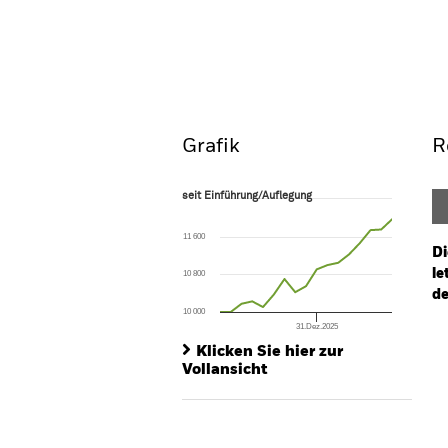
BSF BlackRock Systematic Global
Fund
Überblick
Wertentwic
Grafik
R
seit Einführung/Auflegung
seit Einführung/Auflegung
Line chart with 17 data points.
The chart has 1 X axis displaying Time. Ran
11 600
The chart has 1 Y axis displaying values. Range
Di
le
10 800
de
10 000
31.Dez.2025
Ch
End of interactive chart.
Ba
Klicken Sie hier zur
Th
Vollansicht
Th