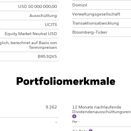
Domizil
USD 50 000 000,00
Verwaltungsgesellschaft
Ausschüttung
Transaktionsabwicklung
UCITS
Bloomberg-Ticker
Equity Market Neutral USD
glich, berechnet auf Basis von
Terminpreisen
BR53QV5
Portfoliomerkmale
9 262
12 Monate nachlaufende
Dividendenausschüttungsren
-
Per -