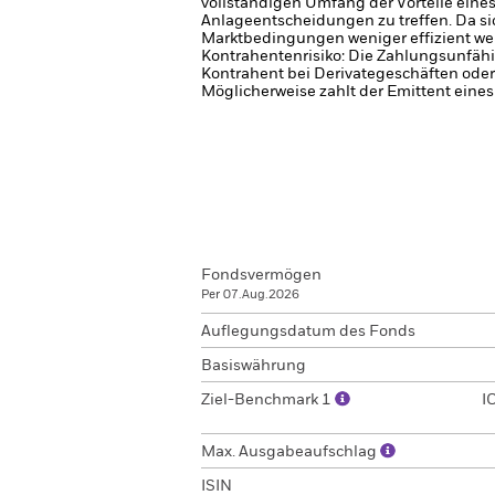
vollständigen Umfang der Vorteile eine
Anlageentscheidungen zu treffen. Da si
Marktbedingungen weniger effizient we
Kontrahentenrisiko: Die Zahlungsunfähi
Kontrahent bei Derivategeschäften oder
Möglicherweise zahlt der Emittent eine
Fondsvermögen
Per 07.Aug.2026
Auflegungsdatum des Fonds
Basiswährung
Ziel-Benchmark 1
I
Max. Ausgabeaufschlag
ISIN