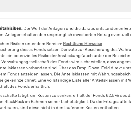
alrisiken.
Der Wert der Anlagen und die daraus entstandenen Ertr
n. Anleger erhalten den ursprünglich investierten Betrag eventuell 
schen Risiken unter dem Bereich:
Rechtliche Hinweise
.
sicherung dieses Fonds setzen Derivate zur Absicherung des Währun
nte ein potenzielles Risiko der Ansteckung (auch unter der Bezeichnu
e Verwaltungsgesellschaft des Fonds wird sicherstellen, dass ang
 Anteilsklassen vorhanden sind. Über das Drop-Down-Feld direkt u
in dem Fonds anzeigen lassen. Die Anteilsklassen mit Währungsabsic
e gekennzeichnet. Eine vollständige Liste aller Anteilsklassen mi
haft des Fonds erhältlich.
eschäfte tätigt, um Kosten zu senken, erhält der Fonds 62,5% des d
 an BlackRock im Rahmen seiner Leihetätigkeit. Da die Ertragsaufte
verteuern, sind diese nicht in den laufenden Kosten enthalten.