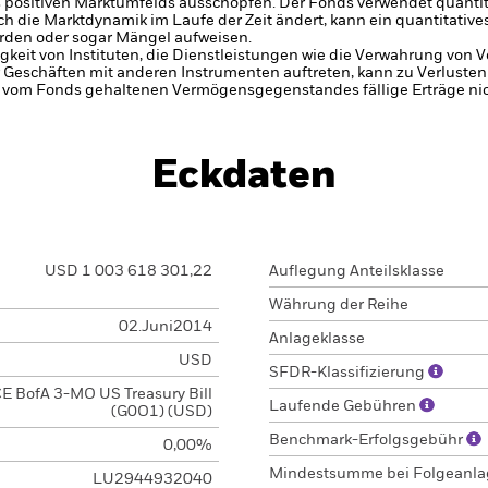
s positiven Marktumfelds ausschöpfen.
Der Fonds verwendet quantit
ch die Marktdynamik im Laufe der Zeit ändert, kann ein quantitativ
rden oder sogar Mängel aufweisen.
gkeit von Instituten, die Dienstleistungen wie die Verwahrung von
 Geschäften mit anderen Instrumenten auftreten, kann zu Verlusten
s vom Fonds gehaltenen Vermögensgegenstandes fällige Erträge nicht
Eckdaten
USD 1 003 618 301,22
Auflegung Anteilsklasse
Währung der Reihe
02.Juni2014
Anlageklasse
USD
SFDR-Klassifizierung
CE BofA 3-MO US Treasury Bill
Laufende Gebühren
(G0O1) (USD)
Benchmark-Erfolgsgebühr
0,00%
Mindestsumme bei Folgeanl
LU2944932040