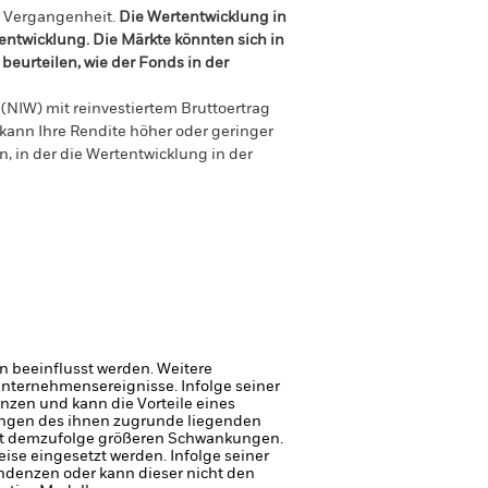
r Vergangenheit.
Die Wertentwicklung in
tentwicklung. Die Märkte könnten sich in
beurteilen, wie der Fonds in der
(NIW) mit reinvestiertem Bruttoertrag
ann Ihre Rendite höher oder geringer
n, in der die Wertentwicklung in der
 beeinflusst werden. Weitere
 Unternehmensereignisse.
Infolge seiner
nzen und kann die Vorteile eines
ungen des ihnen zugrunde liegenden
gt demzufolge größeren Schwankungen.
eise eingesetzt werden.
Infolge seiner
endenzen oder kann dieser nicht den