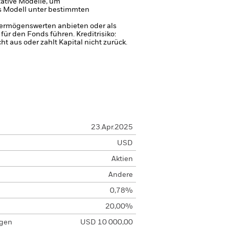
ative Modelle, um
es Modell unter bestimmten
 Vermögenswerten anbieten oder als
 für den Fonds führen.
Kreditrisiko:
 aus oder zahlt Kapital nicht zurück.
23.Apr.2025
USD
Aktien
Andere
0,78%
20,00%
agen
USD 10 000,00