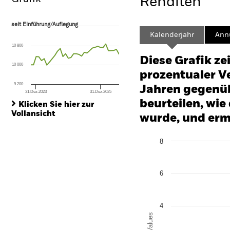
Renditen
seit Einführung/Auflegung
seit Einführung/Auflegung
Line chart with 34 data points.
Kalenderjahr
Annu
The chart has 1 X axis displaying Time. Range: 2023-10-31 00:00:00 to
10 800
The chart has 1 Y axis displaying values. Range: -8 to 16.
Diese Grafik ze
10 000
prozentualer Ve
9 200
Jahren gegenüb
31.Dez.2023
31.Dez.2025
End of interactive chart.
beurteilen, wie
Klicken Sie hier zur
Vollansicht
wurde, und erm
Chart
8
Bar chart with 2 data series
The chart has 1 X axis disp
The chart has 1 Y axis disp
6
4
Values