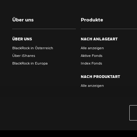
Über uns
Produkte
ÜBER UNS
NACH ANLAGEART
BlackRock in Österreich
Alle anzeigen
Über iShares
Aktive Fonds
BlackRock in Europa
Index Fonds
NACH PRODUKTART
Alle anzeigen
PRODUKTE
iBonds ETFs entdecken
iShares Top 10 ETFs
Wissen