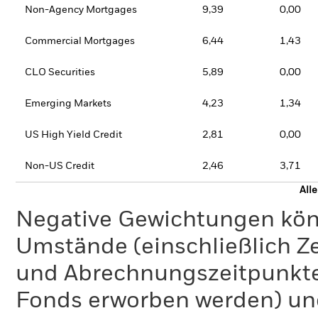
Non-Agency Mortgages
9,39
0,00
Commercial Mortgages
6,44
1,43
CLO Securities
5,89
0,00
Emerging Markets
4,23
1,34
US High Yield Credit
2,81
0,00
Non-US Credit
2,46
3,71
All
Negative Gewichtungen kön
Umstände (einschließlich 
und Abrechnungszeitpunkte
Fonds erworben werden) un