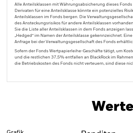
Alle Anteilsklassen mit Währungsabsicherung dieses Fonds 
Derivaten für eine Anteilsklasse könnte ein potenzielles Ris
Anteilsklassen im Fonds bergen. Die Verwaltungsgesellscha
des Ansteckungsrisikos für andere Anteilsklassen vorhand
Sie die Liste aller Anteilsklassen in dem Fonds anzeigen la
„Hedged“ im Namen der Anteilsklasse gekennzeichnet. Eine 
Anfrage bei der Verwaltungsgesellschaft des Fonds erhältlic
Sofern der Fonds Wertpapierleihe-Geschäfte tätigt, um Kost
und die restlichen 37,5% entfallen an BlackRock im Rahmen 
die Betriebskosten des Fonds nicht verteuern, sind diese ni
BGF US Dollar Bond Fund
Werte
Überblick
Wertentwicklung
Eckda
Grafik