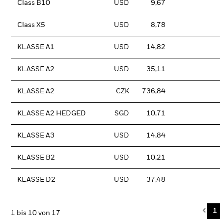
Class B10
USD
9,67
Class X5
USD
8,78
KLASSE A1
USD
14,82
KLASSE A2
USD
35,11
KLASSE A2
CZK
736,84
KLASSE A2 HEDGED
SGD
10,71
KLASSE A3
USD
14,84
KLASSE B2
USD
10,21
KLASSE D2
USD
37,48
Pre
1
1 bis 10 von 17