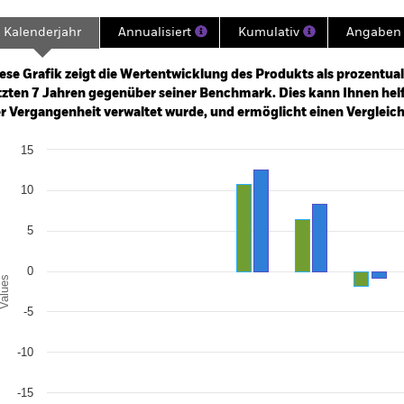
Kalenderjahr
Annualisiert
Kumulativ
Angaben 
ge: 2018-04-01 00:00:00 to 2026-07-31 00:00:00.
: -10 to 20.
ese Grafik zeigt die Wertentwicklung des Produkts als prozentual
tzten 7 Jahren gegenüber seiner Benchmark. Dies kann Ihnen helfe
r Vergangenheit verwaltet wurde, und ermöglicht einen Vergleic
art
15
r chart with 2 data series.
e chart has 1 X axis displaying categories.
e chart has 1 Y axis displaying Values. Range: -20 to 15.
10
5
0
alues
-5
-10
-15