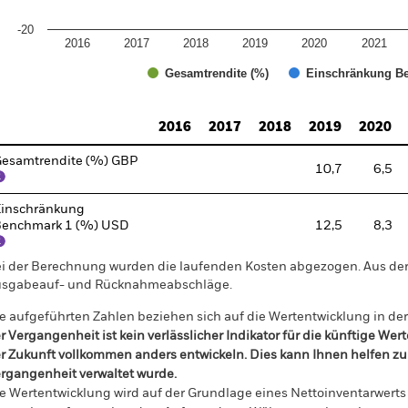
-20
2016
2017
2018
2019
2020
2021
Gesamtrendite (%)
Einschränkung Be
d of interactive chart.
2016
2017
2018
2019
2020
esamtrendite (%) GBP
10,7
6,5
inschränkung
enchmark 1 (%) USD
12,5
8,3
i der Berechnung wurden die laufenden Kosten abgezogen. Aus 
sgabeauf- und Rücknahmeabschläge.
e aufgeführten Zahlen beziehen sich auf die Wertentwicklung in de
r Vergangenheit ist kein verlässlicher Indikator für die künftige Wer
r Zukunft vollkommen anders entwickeln. Dies kann Ihnen helfen zu 
rgangenheit verwaltet wurde.
e Wertentwicklung wird auf der Grundlage eines Nettoinventarwerts 