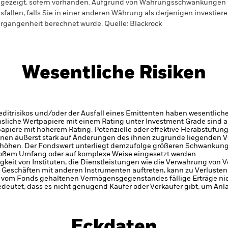
gezeigt, sofern vorhanden. Aufgrund von Währungsschwankungen k
sfallen, falls Sie in einer anderen Währung als derjenigen investiere
rgangenheit berechnet wurde.
Quelle:
Blackrock
Wesentliche Risiken
itrisikos und/oder der Ausfall eines Emittenten haben wesentlich
zinsliche Wertpapiere mit einem Rating unter Investment Grade sind
tpapiere mit höherem Rating. Potenzielle oder effektive Herabstufun
nnen äußerst stark auf Änderungen des ihnen zugrunde liegenden 
höhen. Der Fondswert unterliegt demzufolge größeren Schwankung
großem Umfang oder auf komplexe Weise eingesetzt werden.
gkeit von Instituten, die Dienstleistungen wie die Verwahrung von
 Geschäften mit anderen Instrumenten auftreten, kann zu Verlusten
s vom Fonds gehaltenen Vermögensgegenstandes fällige Erträge nicht
bedeutet, dass es nicht genügend Käufer oder Verkäufer gibt, um Anl
Eckdaten