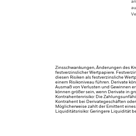
an
au
Ve
Zinsschwankungen, Änderungen des Kred
festverzinslicher Wertpapiere. Festver
diesen Risiken als festverzinsliche Wer
einem Risikoniveau führen.
Derivate kö
Ausmaß von Verlusten und Gewinnen er
können größer sein, wenn Derivate in 
Kontrahentenrisiko: Die Zahlungsunfähi
Kontrahent bei Derivategeschäften oder
Möglicherweise zahlt der Emittent eine
Liquiditätsrisiko: Geringere Liquidität 