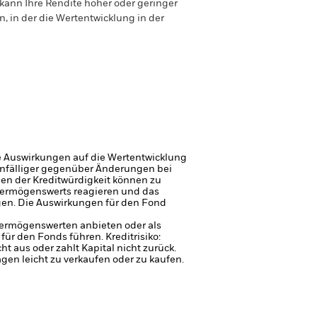
ann Ihre Rendite höher oder geringer
n, in der die Wertentwicklung in der
e Auswirkungen auf die Wertentwicklung
 anfälliger gegenüber Änderungen bei
gen der Kreditwürdigkeit können zu
Vermögenswerts reagieren und das
en. Die Auswirkungen für den Fond
 Vermögenswerten anbieten oder als
 für den Fonds führen.
Kreditrisiko:
 aus oder zahlt Kapital nicht zurück.
agen leicht zu verkaufen oder zu kaufen.