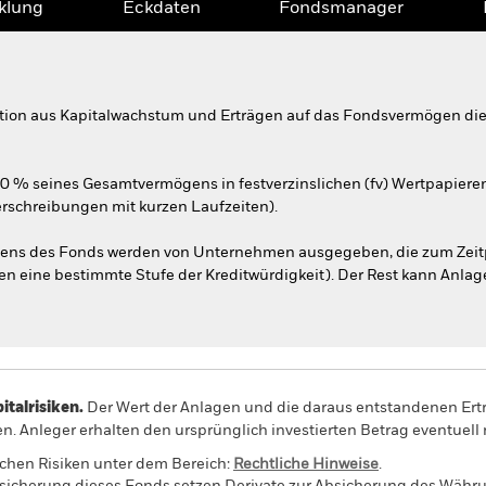
klung
Eckdaten
Fondsmanager
tion aus Kapitalwachstum und Erträgen auf das Fondsvermögen die 
70 % seines Gesamtvermögens in festverzinslichen (fv) Wertpapier
erschreibungen mit kurzen Laufzeiten).
ns des Fonds werden von Unternehmen ausgegeben, die zum Zeitp
llen eine bestimmte Stufe der Kreditwürdigkeit). Der Rest kann Anlag
alrisiken.
Der Wert der Anlagen und die daraus entstandenen Ertr
n. Anleger erhalten den ursprünglich investierten Betrag eventuell 
schen Risiken unter dem Bereich:
Rechtliche Hinweise
.