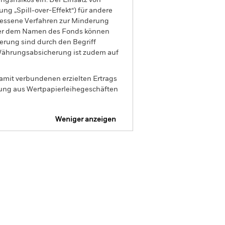
gsrisikos ein. Der Einsatz von
ng „Spill-over-Effekt“) für andere
emessene Verfahren zur Minderung
nter dem Namen des Fonds können
herung sind durch den Begriff
t Währungsabsicherung ist zudem auf
amit verbundenen erzielten Ertrags
ilung aus Wertpapierleihegeschäften
Weniger anzeigen
Verkaufsprospekt
Herunterladen
Positionen
Unterlagen