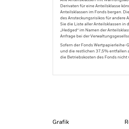
Alle Anteilsklassen mit Währungsab
Derivaten für eine Anteilsklasse kön
Anteilsklassen im Fonds bergen. Di
des Ansteckungsrisikos für andere
Sie die Liste aller Anteilsklassen 
„Hedged“ im Namen der Anteilsklass
Anfrage bei der Verwaltungsgesellsc
Sofern der Fonds Wertpapierleihe-G
und die restlichen 37,5% entfallen
die Betriebskosten des Fonds nicht 
BGF Global Corporate Bon
Überblick
Wertentwic
Grafik
R