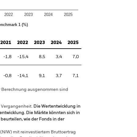
2022
2023
2024
2025
nchmark 1 (%)
2021
2022
2023
2024
2025
-1,8
-15,4
8,5
3,4
7,0
-0,8
-14,1
9,1
3,7
7,1
der Berechnung ausgenommen sind
r Vergangenheit.
Die Wertentwicklung in
tentwicklung. Die Märkte könnten sich in
beurteilen, wie der Fonds in der
(NIW) mit reinvestiertem Bruttoertrag