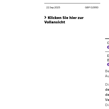
22.Sep.2025
GBP 0,0950
Klicken Sie hier zur
Vollansicht
En
G
E
B
Be
Au
Di
de
de
Ve
Di