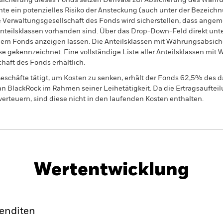
sicherung dieses Fonds setzen Derivate zur Absicherung des Währun
nte ein potenzielles Risiko der Ansteckung (auch unter der Bezeichnu
e Verwaltungsgesellschaft des Fonds wird sicherstellen, dass ang
 Anteilsklassen vorhanden sind. Über das Drop-Down-Feld direkt u
in dem Fonds anzeigen lassen. Die Anteilsklassen mit Währungsabsic
e gekennzeichnet. Eine vollständige Liste aller Anteilsklassen mi
haft des Fonds erhältlich.
eschäfte tätigt, um Kosten zu senken, erhält der Fonds 62,5% des d
 an BlackRock im Rahmen seiner Leihetätigkeit. Da die Ertragsaufte
verteuern, sind diese nicht in den laufenden Kosten enthalten.
PRIIP KID
Factsheet
d Fund
Wertentwicklung
klung
Eckdaten
Fondsmanager
enditen