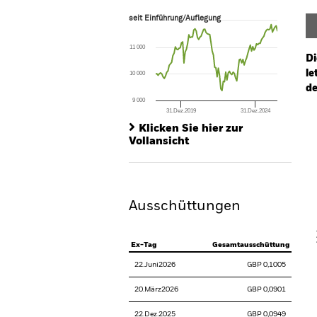
seit Einführung/Auflegung
seit Einführung/Auflegung
Line chart with 100 data points.
The chart has 1 X axis displaying Time. Ran
11 000
The chart has 1 Y axis displaying values. Range
Di
le
10 000
de
9 000
31.Dez.2019
31.Dez.2024
Ch
End of interactive chart.
Ba
Klicken Sie hier zur
Th
Vollansicht
Th
Ausschüttungen
V
Ex-Tag
Gesamtausschüttung
22.Juni2026
GBP 0,1005
20.März2026
GBP 0,0901
22.Dez.2025
GBP 0,0949