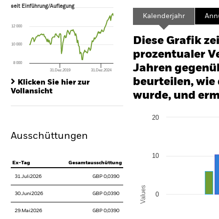
seit Einführung/Auflegung
seit Einführung/Auflegung
Line chart with 124 data points.
Kalenderjahr
Annu
The chart has 1 X axis displaying Time. Range: 2016-04-01 00:00:00 to
12 000
The chart has 1 Y axis displaying values. Range: -20 to 40.
Diese Grafik ze
10 000
prozentualer Ve
8 000
Jahren gegenüb
31.Dez.2019
31.Dez.2024
End of interactive chart.
beurteilen, wie
Klicken Sie hier zur
Vollansicht
wurde, und erm
Chart
20
Bar chart with 2 data series
The chart has 1 X axis disp
Ausschüttungen
The chart has 1 Y axis disp
10
Ex-Tag
Gesamtausschüttung
31.Juli2026
GBP 0,0390
Values
0
30.Juni2026
GBP 0,0390
29.Mai2026
GBP 0,0390