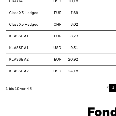
Class I4
USD
10,18
Class X5 Hedged
EUR
7,69
Class X5 Hedged
CHF
8,02
KLASSE A1
EUR
8,23
KLASSE A1
USD
9,51
KLASSE A2
EUR
20,92
KLASSE A2
USD
24,18
Pre
1
1 bis 10 von 45
Fon