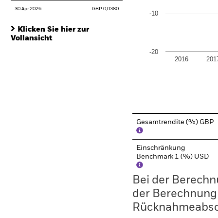
30.Apr.2026
GBP 0,0380
-10
Klicken Sie hier zur
Vollansicht
-20
2016
201
End of interactive chart.
Gesamtrendite (%) GBP
Einschränkung
Benchmark 1 (%) USD
Bei der Berechn
der Berechnung
Rücknahmeabsc