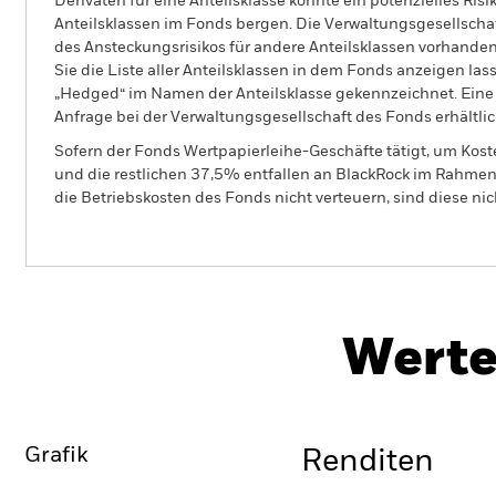
Derivaten für eine Anteilsklasse könnte ein potenzielles Ris
Anteilsklassen im Fonds bergen. Die Verwaltungsgesellscha
des Ansteckungsrisikos für andere Anteilsklassen vorhand
Sie die Liste aller Anteilsklassen in dem Fonds anzeigen la
„Hedged“ im Namen der Anteilsklasse gekennzeichnet. Eine 
Anfrage bei der Verwaltungsgesellschaft des Fonds erhältlic
Sofern der Fonds Wertpapierleihe-Geschäfte tätigt, um Kost
und die restlichen 37,5% entfallen an BlackRock im Rahmen 
die Betriebskosten des Fonds nicht verteuern, sind diese ni
BGF Emerging Markets Bond Fund
Werte
Überblick
Wertentwicklung
Eckda
Grafik
Renditen