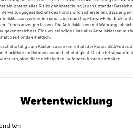
sicherung dieses Fonds setzen Derivate zur Absicherung des Währun
nte ein potenzielles Risiko der Ansteckung (auch unter der Bezeichnu
e Verwaltungsgesellschaft des Fonds wird sicherstellen, dass ang
 Anteilsklassen vorhanden sind. Über das Drop-Down-Feld direkt u
in dem Fonds anzeigen lassen. Die Anteilsklassen mit Währungsabsic
e gekennzeichnet. Eine vollständige Liste aller Anteilsklassen mi
haft des Fonds erhältlich.
eschäfte tätigt, um Kosten zu senken, erhält der Fonds 62,5% des d
 an BlackRock im Rahmen seiner Leihetätigkeit. Da die Ertragsaufte
verteuern, sind diese nicht in den laufenden Kosten enthalten.
PRIIP KID
Factsheet
d Fund
Wertentwicklung
klung
Eckdaten
Fondsmanager
enditen