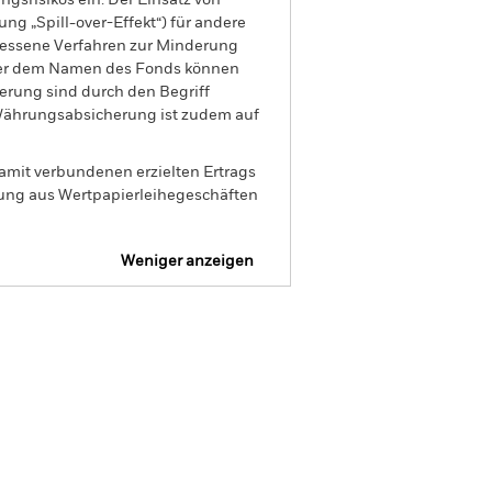
gsrisikos ein. Der Einsatz von
ng „Spill-over-Effekt“) für andere
emessene Verfahren zur Minderung
nter dem Namen des Fonds können
herung sind durch den Begriff
t Währungsabsicherung ist zudem auf
amit verbundenen erzielten Ertrags
ilung aus Wertpapierleihegeschäften
Weniger anzeigen
Verkaufsprospekt
Herunterladen
Positionen
Unterlagen