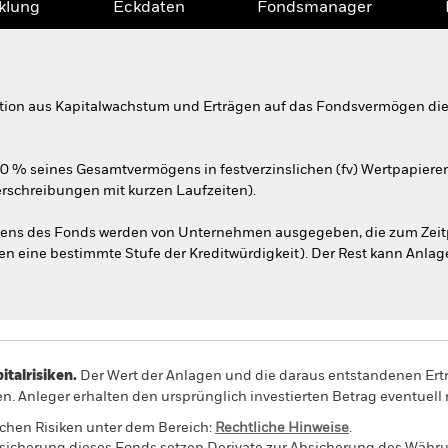
klung
Eckdaten
Fondsmanager
tion aus Kapitalwachstum und Erträgen auf das Fondsvermögen die 
70 % seines Gesamtvermögens in festverzinslichen (fv) Wertpapier
erschreibungen mit kurzen Laufzeiten).
ns des Fonds werden von Unternehmen ausgegeben, die zum Zeitp
llen eine bestimmte Stufe der Kreditwürdigkeit). Der Rest kann Anlag
alrisiken.
Der Wert der Anlagen und die daraus entstandenen Ertr
n. Anleger erhalten den ursprünglich investierten Betrag eventuell 
schen Risiken unter dem Bereich:
Rechtliche Hinweise
.