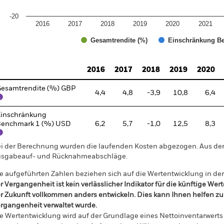
-20
2016
2017
2018
2019
2020
2021
Gesamtrendite (%)
Einschränkung Be
d of interactive chart.
2016
2017
2018
2019
2020
esamtrendite (%) GBP
4,4
4,8
-3,9
10,8
6,4
inschränkung
enchmark 1 (%) USD
6,2
5,7
-1,0
12,5
8,3
i der Berechnung wurden die laufenden Kosten abgezogen. Aus 
sgabeauf- und Rücknahmeabschläge.
e aufgeführten Zahlen beziehen sich auf die Wertentwicklung in de
r Vergangenheit ist kein verlässlicher Indikator für die künftige Wer
r Zukunft vollkommen anders entwickeln. Dies kann Ihnen helfen zu 
rgangenheit verwaltet wurde.
e Wertentwicklung wird auf der Grundlage eines Nettoinventarwerts 