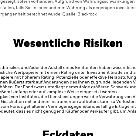
gezeigt, sofern vorhanden. Aufgrund von Währungsschwankungen k
sfallen, falls Sie in einer anderen Währung als derjenigen investiere
rgangenheit berechnet wurde.
Quelle:
Blackrock
Wesentliche Risiken
itrisikos und/oder der Ausfall eines Emittenten haben wesentlich
zinsliche Wertpapiere mit einem Rating unter Investment Grade sind
tpapiere mit höherem Rating. Potenzielle oder effektive Herabstufun
nnen äußerst stark auf Änderungen des ihnen zugrunde liegenden 
höhen. Der Fondswert unterliegt demzufolge größeren Schwankung
großem Umfang oder auf komplexe Weise eingesetzt werden.
gkeit von Instituten, die Dienstleistungen wie die Verwahrung von
 Geschäften mit anderen Instrumenten auftreten, kann zu Verlusten
s vom Fonds gehaltenen Vermögensgegenstandes fällige Erträge nicht
bedeutet, dass es nicht genügend Käufer oder Verkäufer gibt, um Anl
Eckdaten