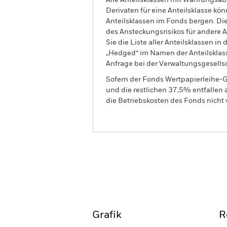
Alle Anteilsklassen mit Währungsab
Derivaten für eine Anteilsklasse kön
Anteilsklassen im Fonds bergen. Di
des Ansteckungsrisikos für andere
Sie die Liste aller Anteilsklassen 
„Hedged“ im Namen der Anteilsklass
Anfrage bei der Verwaltungsgesellsc
Sofern der Fonds Wertpapierleihe-G
und die restlichen 37,5% entfallen
die Betriebskosten des Fonds nicht 
BGF Global Corporate Bon
Überblick
Wertentwic
Grafik
R