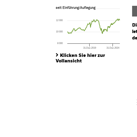
seit Einführung/Auflegung
seit Einführung/Auflegung
Line chart with 137 data points.
The chart has 1 X axis displaying Time. Ran
12 000
The chart has 1 Y axis displaying values. Range
Di
le
10 000
de
8 000
31.Dez.2019
31.Dez.2024
Ch
End of interactive chart.
Ba
Klicken Sie hier zur
Th
Vollansicht
Th
V