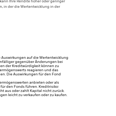
ann Ihre Rendite höher oder geringer
n, in der die Wertentwicklung in der
e Auswirkungen auf die Wertentwicklung
 anfälliger gegenüber Änderungen bei
gen der Kreditwürdigkeit können zu
Vermögenswerts reagieren und das
en. Die Auswirkungen für den Fond
 Vermögenswerten anbieten oder als
 für den Fonds führen.
Kreditrisiko:
 aus oder zahlt Kapital nicht zurück.
agen leicht zu verkaufen oder zu kaufen.