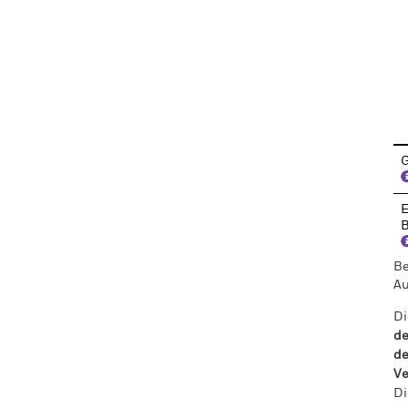
En
G
E
B
Be
Au
Di
de
de
Ve
Di