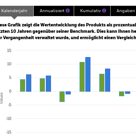
Kalenderjahr
Annualisiert
Kumulativ
Angaben 
ge: 2015-03-01 00:00:00 to 2026-07-31 00:00:00.
: -20 to 40.
ese Grafik zeigt die Wertentwicklung des Produkts als prozentual
tzten 10 Jahren gegenüber seiner Benchmark. Dies kann Ihnen hel
r Vergangenheit verwaltet wurde, und ermöglicht einen Vergleic
art
15
r chart with 2 data series.
e chart has 1 X axis displaying categories.
e chart has 1 Y axis displaying Values. Range: -20 to 15.
10
5
0
alues
-5
-10
-15