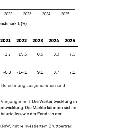
2022
2023
2024
2025
nchmark 1 (%)
2021
2022
2023
2024
2025
-1,7
-15,5
8,5
3,3
7,0
-0,8
-14,1
9,1
3,7
7,1
der Berechnung ausgenommen sind
r Vergangenheit.
Die Wertentwicklung in
tentwicklung. Die Märkte könnten sich in
beurteilen, wie der Fonds in der
(NIW) mit reinvestiertem Bruttoertrag