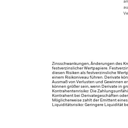
an
au
Ve
Zinsschwankungen, Änderungen des Kred
festverzinslicher Wertpapiere. Festver
diesen Risiken als festverzinsliche Wer
einem Risikoniveau führen.
Derivate kö
Ausmaß von Verlusten und Gewinnen er
können größer sein, wenn Derivate in 
Kontrahentenrisiko: Die Zahlungsunfähi
Kontrahent bei Derivategeschäften oder
Möglicherweise zahlt der Emittent eine
Liquiditätsrisiko: Geringere Liquidität 