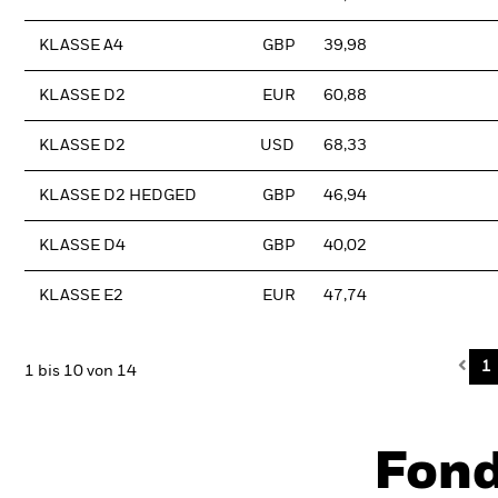
KLASSE A4
GBP
39,98
KLASSE D2
EUR
60,88
KLASSE D2
USD
68,33
KLASSE D2 HEDGED
GBP
46,94
KLASSE D4
GBP
40,02
KLASSE E2
EUR
47,74
Pre
1
1 bis 10 von 14
Fon