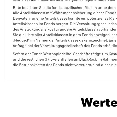
Bitte beachten Sie die fondsspezifischen Risiken unter dem
Alle Anteilsklassen mit Währungsabsicherung dieses Fonds 
Derivaten für eine Anteilsklasse könnte ein potenzielles Ris
Anteilsklassen im Fonds bergen. Die Verwaltungsgesellscha
des Ansteckungsrisikos für andere Anteilsklassen vorhand
Sie die Liste aller Anteilsklassen in dem Fonds anzeigen la
„Hedged“ im Namen der Anteilsklasse gekennzeichnet. Eine 
Anfrage bei der Verwaltungsgesellschaft des Fonds erhältlic
Sofern der Fonds Wertpapierleihe-Geschäfte tätigt, um Kost
und die restlichen 37,5% entfallen an BlackRock im Rahmen 
die Betriebskosten des Fonds nicht verteuern, sind diese ni
BGF Emerging Europe Fund
Werte
Überblick
Wertentwicklung
Eckda