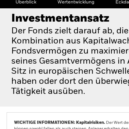
Überblick
Wertentwicklung
Eckda
Investmentansatz
Der Fonds zielt darauf ab, di
Kombination aus Kapitalwac
Fondsvermögen zu maximiere
seines Gesamtvermögens in A
Sitz in europäischen Schwel
haben oder dort den überwieg
Tätigkeit ausüben.
WICHTIGE INFORMATIONEN: Kapitalrisiken.
Der Wert der
können sowohl fallen als auch steigen. Anleger erhalten den 