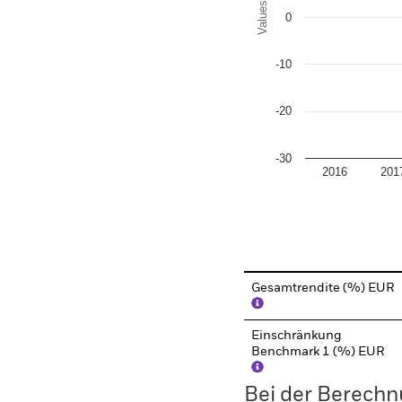
Values
0
-10
-20
-30
2016
201
End of interactive chart.
Gesamtrendite (%) EUR
Einschränkung
Benchmark 1 (%) EUR
Bei der Berechn