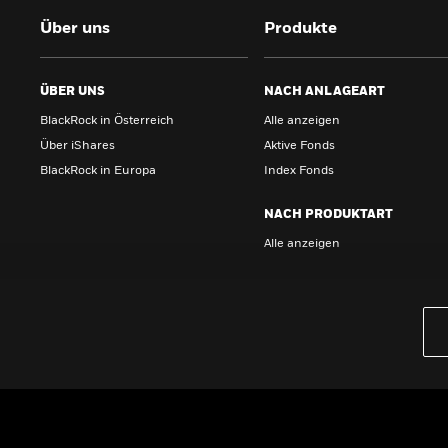
Über uns
Produkte
ÜBER UNS
NACH ANLAGEART
BlackRock in Österreich
Alle anzeigen
Über iShares
Aktive Fonds
BlackRock in Europa
Index Fonds
NACH PRODUKTART
Alle anzeigen
PRODUKTE
iBonds ETFs entdecken
iShares Top 10 ETFs
Wissen