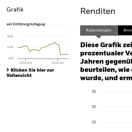
Grafik
Renditen
seit Einführung/Auflegung
seit Einführung/Auflegung
Line chart with 39 data points.
Kalenderjahr
Annu
The chart has 1 X axis displaying Time. Range: 2008-04-30 00:00:00 to
18 000
The chart has 1 Y axis displaying values. Range: -80 to 160.
Diese Grafik ze
10 000
prozentualer Ve
2 000
Jahren gegenüb
31.Dez.2019
31.Dez.2021
End of interactive chart.
beurteilen, wie
Klicken Sie hier zur
Vollansicht
wurde, und erm
Chart
30
Bar chart with 2 data series
The chart has 1 X axis disp
The chart has 1 Y axis disp
20
10