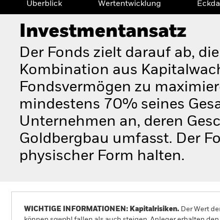
Überblick
Wertentwicklung
Eckda
Investmentansatz
Der Fonds zielt darauf ab, di
Kombination aus Kapitalwac
Fondsvermögen zu maximieren
mindestens 70% seines Gesa
Unternehmen an, deren Gesch
Goldbergbau umfasst. Der Fon
physischer Form halten.
WICHTIGE INFORMATIONEN: Kapitalrisiken.
Der Wert der
können sowohl fallen als auch steigen. Anleger erhalten den 