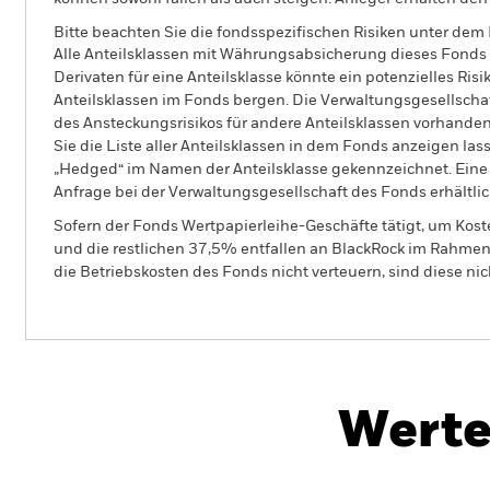
Bitte beachten Sie die fondsspezifischen Risiken unter dem
Alle Anteilsklassen mit Währungsabsicherung dieses Fonds 
Derivaten für eine Anteilsklasse könnte ein potenzielles Ris
Anteilsklassen im Fonds bergen. Die Verwaltungsgesellscha
des Ansteckungsrisikos für andere Anteilsklassen vorhand
Sie die Liste aller Anteilsklassen in dem Fonds anzeigen la
„Hedged“ im Namen der Anteilsklasse gekennzeichnet. Eine 
Anfrage bei der Verwaltungsgesellschaft des Fonds erhältlic
Sofern der Fonds Wertpapierleihe-Geschäfte tätigt, um Kost
und die restlichen 37,5% entfallen an BlackRock im Rahmen 
die Betriebskosten des Fonds nicht verteuern, sind diese ni
BGF World Gold Fund
Werte
Überblick
Wertentwicklung
Eckda