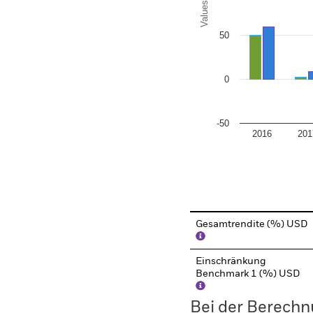
Values
50
0
-50
2016
201
End of interactive chart.
Gesamtrendite (%) USD
Einschränkung
Benchmark 1 (%) USD
Bei der Berechn