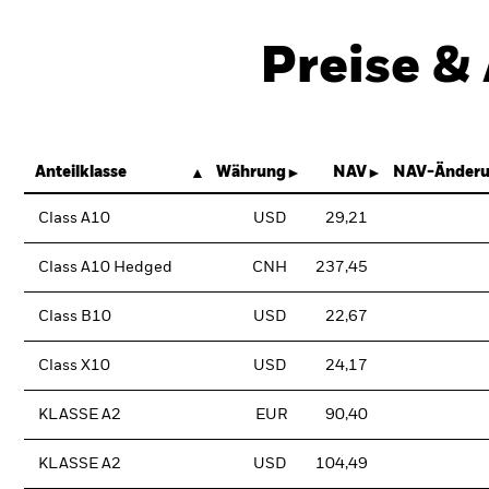
Preise &
Anteilklasse
Währung
NAV
NAV-Änderu
Class A10
USD
29,21
Class A10 Hedged
CNH
237,45
Class B10
USD
22,67
Class X10
USD
24,17
KLASSE A2
EUR
90,40
KLASSE A2
USD
104,49