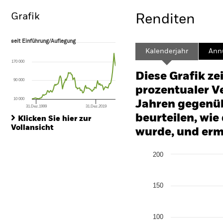
Grafik
Renditen
seit Einführung/Auflegung
seit Einführung/Auflegung
Line chart with 113 data points.
Kalenderjahr
Annu
The chart has 1 X axis displaying Time. Range: 1998-07-01 00:00:00 to
170 000
The chart has 1 Y axis displaying values. Range: 0 to 2400.
Diese Grafik ze
90 000
prozentualer Ve
10 000
Jahren gegenüb
31.Dez.1999
31.Dez.2019
End of interactive chart.
beurteilen, wie
Klicken Sie hier zur
Vollansicht
wurde, und erm
Chart
200
Bar chart with 2 data series
The chart has 1 X axis disp
The chart has 1 Y axis disp
150
100