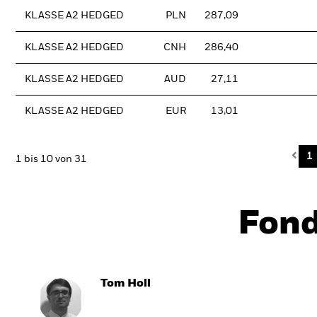
KLASSE A2 HEDGED
PLN
287,09
KLASSE A2 HEDGED
CNH
286,40
KLASSE A2 HEDGED
AUD
27,11
KLASSE A2 HEDGED
EUR
13,01
Pre
1
1 bis 10 von 31
Fon
Tom Holl