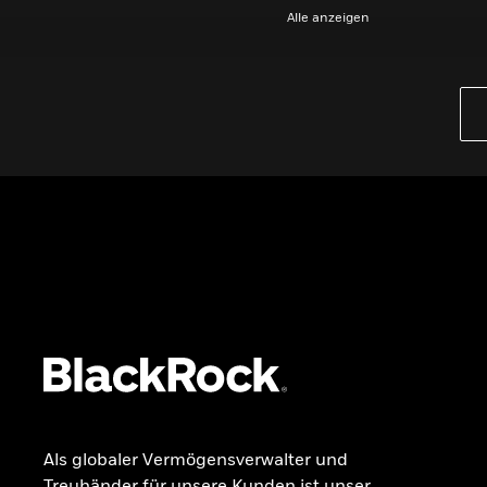
Alle anzeigen
PRODUKTE
iBonds ETFs entdecken
iShares Top 10 ETFs
Wissen
GRUNDLAGEN
Dokumente
Beschwerdemanagement
Als globaler Vermögensverwalter und
Treuhänder für unsere Kunden ist unser