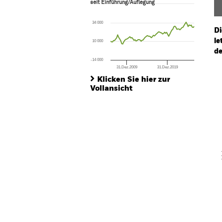
seit Einführung/Auflegung
seit Einführung/Auflegung
Line chart with 83 data points.
The chart has 1 X axis displaying Time. Ran
34 000
The chart has 1 Y axis displaying values. Rang
Di
le
10 000
de
-14 000
31.Dez.2009
31.Dez.2019
Ch
End of interactive chart.
Ba
Klicken Sie hier zur
Th
Vollansicht
Th
V