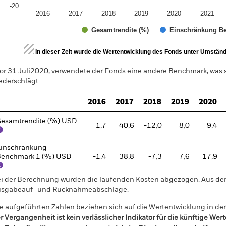
-20
2016
2017
2018
2019
2020
2021
Gesamtrendite (%)
Einschränkung Be
d of interactive chart.
In dieser Zeit wurde die Wertentwicklung des Fonds unter Umständen
or 31.Juli2020, verwendete der Fonds eine andere Benchmark, was
ederschlägt.
2016
2017
2018
2019
2020
esamtrendite (%) USD
1,7
40,6
-12,0
8,0
9,4
inschränkung
enchmark 1 (%) USD
-1,4
38,8
-7,3
7,6
17,9
i der Berechnung wurden die laufenden Kosten abgezogen. Aus 
sgabeauf- und Rücknahmeabschläge.
e aufgeführten Zahlen beziehen sich auf die Wertentwicklung in de
r Vergangenheit ist kein verlässlicher Indikator für die künftige Wer