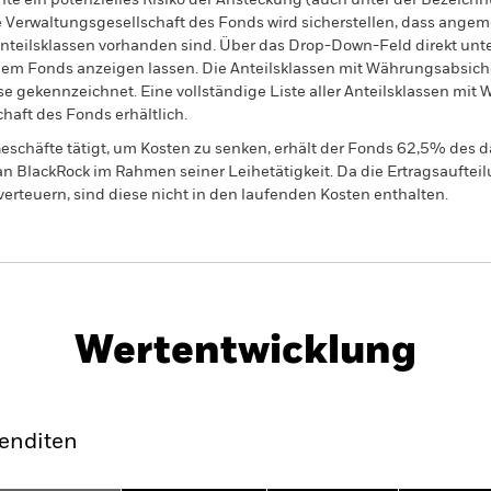
nte ein potenzielles Risiko der Ansteckung (auch unter der Bezeichnu
e Verwaltungsgesellschaft des Fonds wird sicherstellen, dass ang
 Anteilsklassen vorhanden sind. Über das Drop-Down-Feld direkt u
in dem Fonds anzeigen lassen. Die Anteilsklassen mit Währungsabsic
e gekennzeichnet. Eine vollständige Liste aller Anteilsklassen mi
haft des Fonds erhältlich.
eschäfte tätigt, um Kosten zu senken, erhält der Fonds 62,5% des d
 an BlackRock im Rahmen seiner Leihetätigkeit. Da die Ertragsaufte
verteuern, sind diese nicht in den laufenden Kosten enthalten.
PRIIP KID
Factsheet
Wertentwicklung
klung
Eckdaten
Fondsmanager
enditen