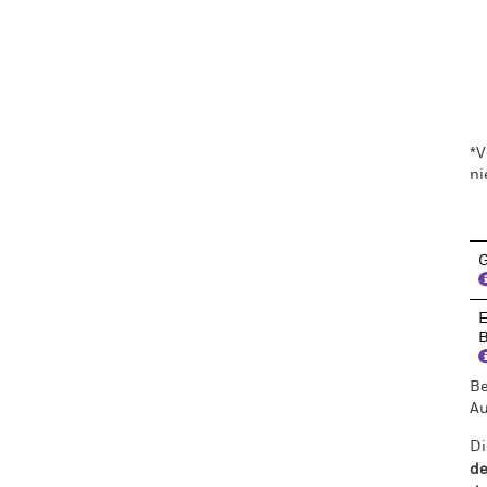
En
*V
ni
G
E
B
Be
Au
Di
de