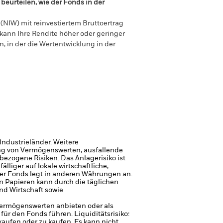
beurteilen, wie der Fonds in der
(NIW) mit reinvestiertem Bruttoertrag
ann Ihre Rendite höher oder geringer
n, in der die Wertentwicklung in der
Industrieländer. Weitere
gung von Vermögenswerten, ausfallende
sbezogene Risiken.
Das Anlagerisiko ist
liger auf lokale wirtschaftliche,
er Fonds legt in anderen Währungen an.
n Papieren kann durch die täglichen
nd Wirtschaft sowie
 Vermögenswerten anbieten oder als
 für den Fonds führen.
Liquiditätsrisiko:
rkaufen oder zu kaufen.
Es kann nicht