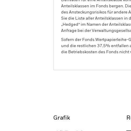
Derivaten für eine Anteilsklasse kön
Anteilsklassen im Fonds bergen. Di
des Ansteckungsrisikos für andere
Sie die Liste aller Anteilsklassen 
„Hedged“ im Namen der Anteilsklass
Anfrage bei der Verwaltungsgesellsc
Sofern der Fonds Wertpapierleihe-G
und die restlichen 37,5% entfallen
die Betriebskosten des Fonds nicht 
BGF India Fund
Überblick
Wertentwic
Grafik
R