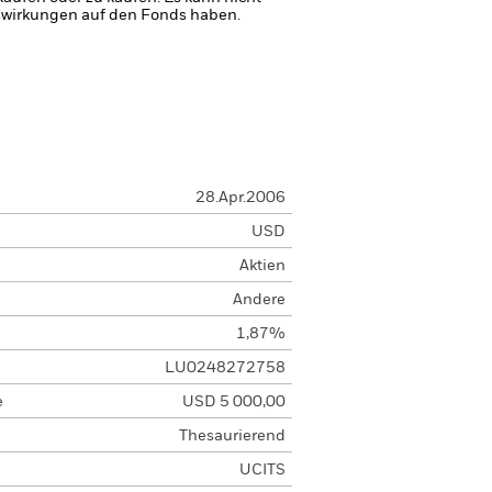
uswirkungen auf den Fonds haben.
28.Apr.2006
USD
Aktien
Andere
1,87%
LU0248272758
e
USD 5 000,00
Thesaurierend
UCITS