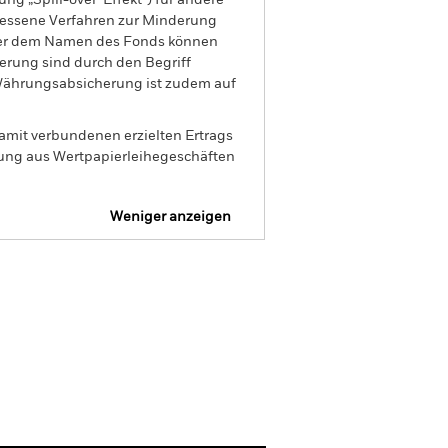
ng „Spill-over-Effekt“) für andere
emessene Verfahren zur Minderung
nter dem Namen des Fonds können
herung sind durch den Begriff
t Währungsabsicherung ist zudem auf
amit verbundenen erzielten Ertrags
ilung aus Wertpapierleihegeschäften
Weniger anzeigen
Verkaufsprospekt
Herunterladen
Positionen
Unterlagen