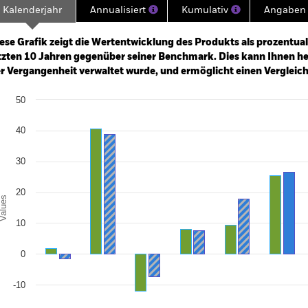
Kalenderjahr
Annualisiert
Kumulativ
Angaben 
ge: 2006-01-01 00:00:00 to 2026-07-31 00:00:00.
e: -240 to 480.
ese Grafik zeigt die Wertentwicklung des Produkts als prozentual
tzten 10 Jahren gegenüber seiner Benchmark. Dies kann Ihnen hel
r Vergangenheit verwaltet wurde, und ermöglicht einen Vergleic
art
50
r chart with 2 data series.
e chart has 1 X axis displaying categories.
e chart has 1 Y axis displaying Values. Range: -20 to 50.
40
30
20
alues
10
0
-10