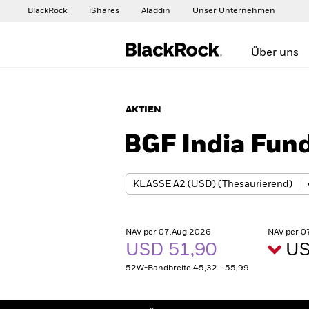
BlackRock
iShares
Aladdin
Unser Unternehmen
Über uns
AKTIEN
BGF India Fun
NAV per 07.Aug.2026
NAV per 0
USD 51,90
US
52W-Bandbreite 45,32 - 55,99