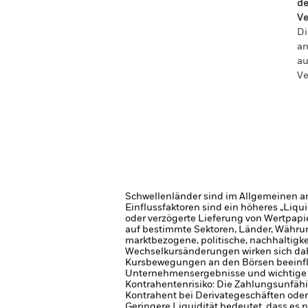
de
Ve
Di
an
au
Ve
Schwellenländer sind im Allgemeinen anf
Einflussfaktoren sind ein höheres „Liqu
oder verzögerte Lieferung von Wertpapi
auf bestimmte Sektoren, Länder, Währung
marktbezogene, politische, nachhaltigke
Wechselkursänderungen wirken sich dah
Kursbewegungen an den Börsen beeinflus
Unternehmensergebnisse und wichtige
Kontrahentenrisiko: Die Zahlungsunfähi
Kontrahent bei Derivategeschäften oder
Geringere Liquidität bedeutet, dass es 