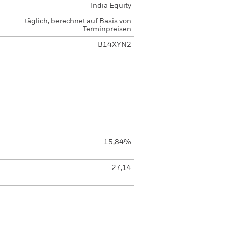
India Equity
täglich, berechnet auf Basis von
Terminpreisen
B14XYN2
15,84%
27,14