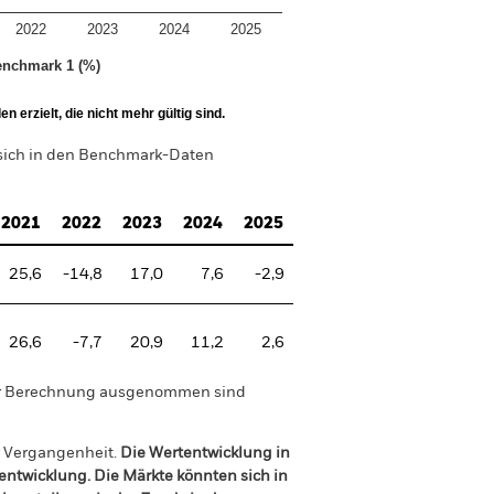
2022
2023
2024
2025
nchmark 1 (%)
 erzielt, die nicht mehr gültig sind.
 sich in den Benchmark-Daten
2021
2022
2023
2024
2025
25,6
-14,8
17,0
7,6
-2,9
26,6
-7,7
20,9
11,2
2,6
der Berechnung ausgenommen sind
r Vergangenheit.
Die Wertentwicklung in
tentwicklung. Die Märkte könnten sich in