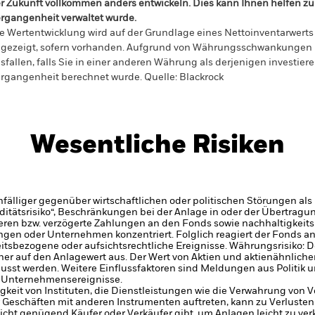
r Zukunft vollkommen anders entwickeln. Dies kann Ihnen helfen zu 
rgangenheit verwaltet wurde.
e Wertentwicklung wird auf der Grundlage eines Nettoinventarwerts 
gezeigt, sofern vorhanden. Aufgrund von Währungsschwankungen k
sfallen, falls Sie in einer anderen Währung als derjenigen investiere
rgangenheit berechnet wurde.
Quelle:
Blackrock
Wesentliche Risiken
älliger gegenüber wirtschaftlichen oder politischen Störungen als 
iditätsrisiko“, Beschränkungen bei der Anlage in oder der Übertra
eren bzw. verzögerte Zahlungen an den Fonds sowie nachhaltigkeit
en oder Unternehmen konzentriert. Folglich reagiert der Fonds anfäl
itsbezogene oder aufsichtsrechtliche Ereignisse.
Währungsrisiko: D
er auf den Anlagewert aus.
Der Wert von Aktien und aktienähnliche
st werden. Weitere Einflussfaktoren sind Meldungen aus Politik u
 Unternehmensereignisse.
gkeit von Instituten, die Dienstleistungen wie die Verwahrung von
 Geschäften mit anderen Instrumenten auftreten, kann zu Verlusten
nicht genügend Käufer oder Verkäufer gibt, um Anlagen leicht zu ve