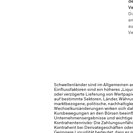
de
Ve
Di
an
au
Ve
Schwellenländer sind im Allgemeinen anf
Einflussfaktoren sind ein höheres „Liqu
oder verzögerte Lieferung von Wertpapi
auf bestimmte Sektoren, Länder, Währung
marktbezogene, politische, nachhaltigke
Wechselkursänderungen wirken sich dah
Kursbewegungen an den Börsen beeinflus
Unternehmensergebnisse und wichtige
Kontrahentenrisiko: Die Zahlungsunfähi
Kontrahent bei Derivategeschäften oder
Geringere Liquidität bedeutet, dass es 