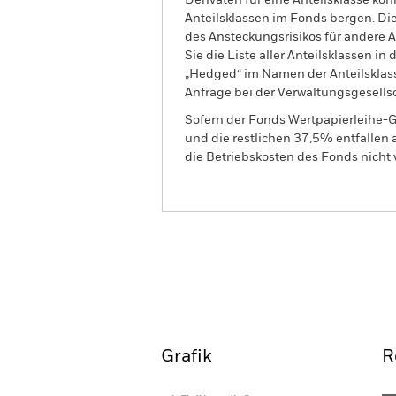
Derivaten für eine Anteilsklasse kön
Anteilsklassen im Fonds bergen. Di
des Ansteckungsrisikos für andere
Sie die Liste aller Anteilsklassen 
„Hedged“ im Namen der Anteilsklass
Anfrage bei der Verwaltungsgesellsc
Sofern der Fonds Wertpapierleihe-G
und die restlichen 37,5% entfallen
die Betriebskosten des Fonds nicht 
BGF India Fund
Überblick
Wertentwic
Grafik
R