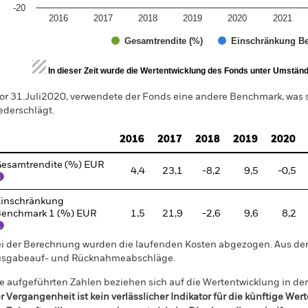
-20
2016
2017
2018
2019
2020
2021
Gesamtrendite (%)
Einschränkung Be
d of interactive chart.
In dieser Zeit wurde die Wertentwicklung des Fonds unter Umständen
or 31.Juli2020, verwendete der Fonds eine andere Benchmark, was
ederschlägt.
2016
2017
2018
2019
2020
esamtrendite (%) EUR
4,4
23,1
-8,2
9,5
-0,5
inschränkung
enchmark 1 (%) EUR
1,5
21,9
-2,6
9,6
8,2
i der Berechnung wurden die laufenden Kosten abgezogen. Aus 
sgabeauf- und Rücknahmeabschläge.
e aufgeführten Zahlen beziehen sich auf die Wertentwicklung in de
r Vergangenheit ist kein verlässlicher Indikator für die künftige Wer