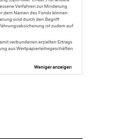
ng „Spill-over-Effekt“) für andere
emessene Verfahren zur Minderung
nter dem Namen des Fonds können
herung sind durch den Begriff
t Währungsabsicherung ist zudem auf
amit verbundenen erzielten Ertrags
ilung aus Wertpapierleihegeschäften
Weniger anzeigen
Verkaufsprospekt
Herunterladen
Positionen
Unterlagen