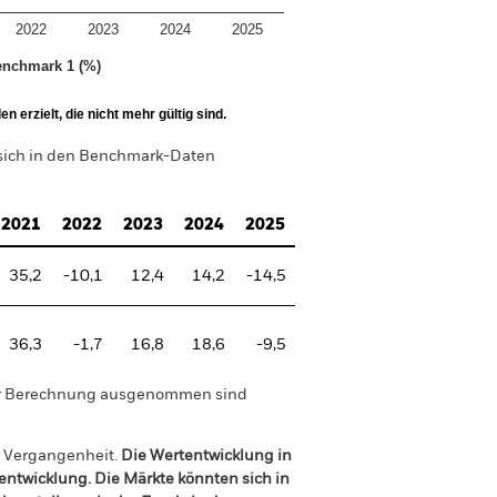
2022
2023
2024
2025
nchmark 1 (%)
 erzielt, die nicht mehr gültig sind.
 sich in den Benchmark-Daten
2021
2022
2023
2024
2025
35,2
-10,1
12,4
14,2
-14,5
36,3
-1,7
16,8
18,6
-9,5
der Berechnung ausgenommen sind
r Vergangenheit.
Die Wertentwicklung in
tentwicklung. Die Märkte könnten sich in