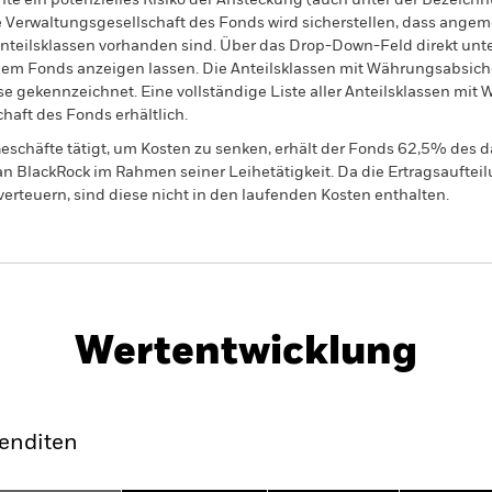
nte ein potenzielles Risiko der Ansteckung (auch unter der Bezeichnu
e Verwaltungsgesellschaft des Fonds wird sicherstellen, dass ang
 Anteilsklassen vorhanden sind. Über das Drop-Down-Feld direkt u
in dem Fonds anzeigen lassen. Die Anteilsklassen mit Währungsabsic
e gekennzeichnet. Eine vollständige Liste aller Anteilsklassen mi
haft des Fonds erhältlich.
eschäfte tätigt, um Kosten zu senken, erhält der Fonds 62,5% des d
 an BlackRock im Rahmen seiner Leihetätigkeit. Da die Ertragsaufte
verteuern, sind diese nicht in den laufenden Kosten enthalten.
PRIIP KID
Factsheet
Wertentwicklung
klung
Eckdaten
Fondsmanager
enditen