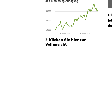
seit Einführung/Auflegung
seit Einführung/Auflegung
Line chart with 87 data points.
The chart has 1 X axis displaying Time. Ran
50 000
The chart has 1 Y axis displaying values. Range
Di
le
30 000
de
10 000
31.Dez.2009
31.Dez.2019
Ch
End of interactive chart.
Ba
Klicken Sie hier zur
Th
Vollansicht
Th
V