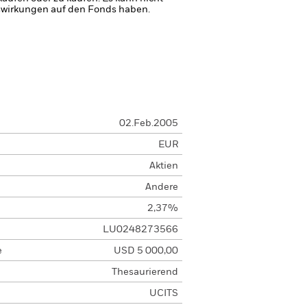
uswirkungen auf den Fonds haben.
02.Feb.2005
EUR
Aktien
Andere
2,37%
LU0248273566
e
USD 5 000,00
Thesaurierend
UCITS