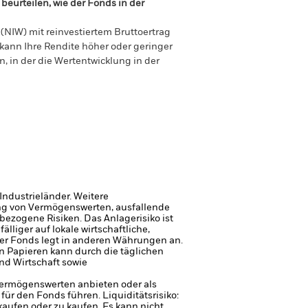
beurteilen, wie der Fonds in der
(NIW) mit reinvestiertem Bruttoertrag
ann Ihre Rendite höher oder geringer
n, in der die Wertentwicklung in der
Industrieländer. Weitere
gung von Vermögenswerten, ausfallende
sbezogene Risiken.
Das Anlagerisiko ist
liger auf lokale wirtschaftliche,
er Fonds legt in anderen Währungen an.
n Papieren kann durch die täglichen
nd Wirtschaft sowie
 Vermögenswerten anbieten oder als
 für den Fonds führen.
Liquiditätsrisiko:
rkaufen oder zu kaufen.
Es kann nicht