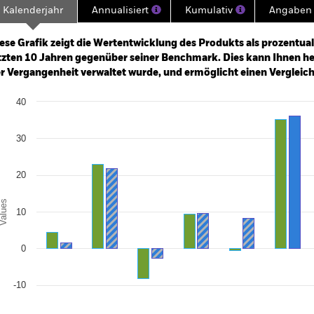
Kalenderjahr
Annualisiert
Kumulativ
Angaben 
ge: 2005-01-01 00:00:00 to 2026-07-31 00:00:00.
: 0 to 600.
ese Grafik zeigt die Wertentwicklung des Produkts als prozentual
tzten 10 Jahren gegenüber seiner Benchmark. Dies kann Ihnen hel
r Vergangenheit verwaltet wurde, und ermöglicht einen Vergleic
art
40
r chart with 2 data series.
e chart has 1 X axis displaying categories.
e chart has 1 Y axis displaying Values. Range: -20 to 40.
30
20
alues
10
0
-10