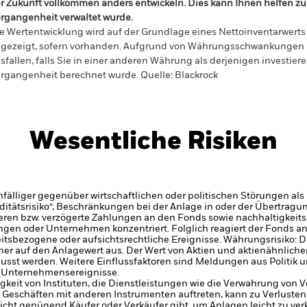
r Zukunft vollkommen anders entwickeln. Dies kann Ihnen helfen zu 
rgangenheit verwaltet wurde.
e Wertentwicklung wird auf der Grundlage eines Nettoinventarwerts 
gezeigt, sofern vorhanden. Aufgrund von Währungsschwankungen k
sfallen, falls Sie in einer anderen Währung als derjenigen investiere
rgangenheit berechnet wurde.
Quelle:
Blackrock
Wesentliche Risiken
älliger gegenüber wirtschaftlichen oder politischen Störungen als 
iditätsrisiko“, Beschränkungen bei der Anlage in oder der Übertra
eren bzw. verzögerte Zahlungen an den Fonds sowie nachhaltigkeit
en oder Unternehmen konzentriert. Folglich reagiert der Fonds anfäl
itsbezogene oder aufsichtsrechtliche Ereignisse.
Währungsrisiko: D
er auf den Anlagewert aus.
Der Wert von Aktien und aktienähnliche
st werden. Weitere Einflussfaktoren sind Meldungen aus Politik u
 Unternehmensereignisse.
gkeit von Instituten, die Dienstleistungen wie die Verwahrung von
 Geschäften mit anderen Instrumenten auftreten, kann zu Verlusten
nicht genügend Käufer oder Verkäufer gibt, um Anlagen leicht zu ve