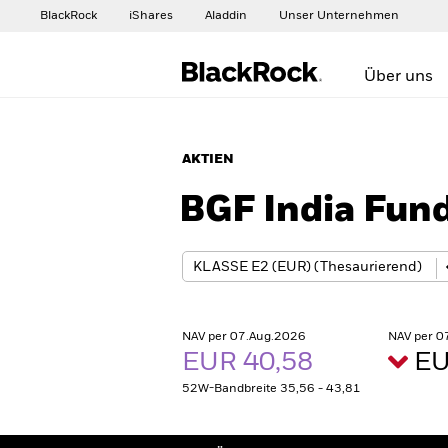
BlackRock
iShares
Aladdin
Unser Unternehmen
Über uns
AKTIEN
BGF India Fun
NAV per 07.Aug.2026
NAV per 0
EUR 40,58
EU
52W-Bandbreite 35,56 - 43,81