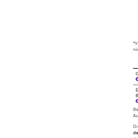
En
*V
ni
G
E
B
Be
Au
Di
de