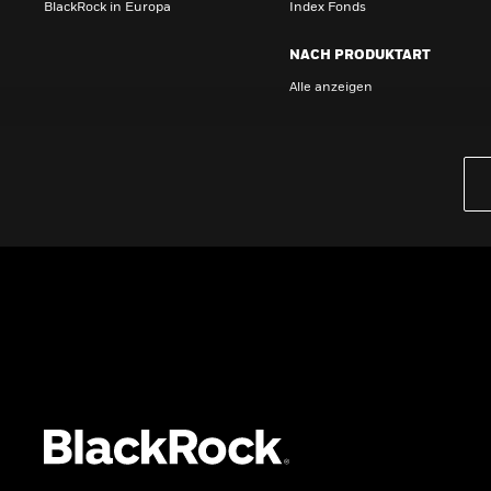
BlackRock in Europa
Index Fonds
NACH PRODUKTART
Alle anzeigen
PRODUKTE
iBonds ETFs entdecken
iShares Top 10 ETFs
Wissen
GRUNDLAGEN
Dokumente
Beschwerdemanagement