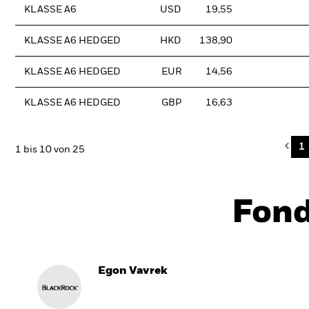
KLASSE A6
USD
19,55
KLASSE A6 HEDGED
HKD
138,90
KLASSE A6 HEDGED
EUR
14,56
KLASSE A6 HEDGED
GBP
16,63
Pre
1
1 bis 10 von 25
Fon
Egon Vavrek