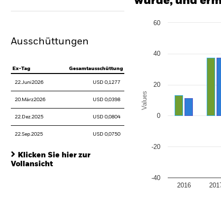
wurde, und erm
Chart
60
Bar chart with 2 data series
The chart has 1 X axis disp
Ausschüttungen
The chart has 1 Y axis disp
40
Ex-Tag
Gesamtausschüttung
22.Juni2026
USD 0,1277
20
Values
20.März2026
USD 0,0398
0
22.Dez.2025
USD 0,0804
22.Sep.2025
USD 0,0750
-20
Klicken Sie hier zur
Vollansicht
-40
2016
201
End of interactive chart.