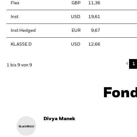
Flex
GBP
11,36
Inst
USD
19,61
Inst Hedged
EUR
9,67
KLASSE D
USD
12,66
Pre
1
1 bis 9 von 9
Fon
Divya Manek