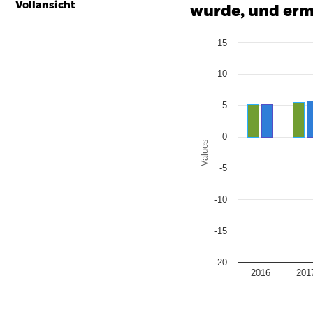
Vollansicht
wurde, und erm
Chart
15
Bar chart with 2 data series
The chart has 1 X axis disp
The chart has 1 Y axis disp
10
5
0
Values
-5
-10
-15
-20
2016
201