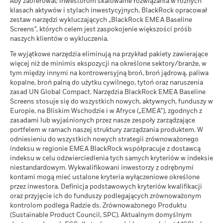
Aby zaoferować inwestorom skalowalne rozwiązania w różnych
na dzień 06-sie-2026
funduszu ETF. Poszczególni udziałowcy mogą realizować
klasach aktywów i stylach inwestycyjnych, BlackRock opracował
zwroty, które różnią się od wyników WAN.
Jaki zwrot możesz otrzymać po odliczeniu 
Przepraszamy, brak dostępnych danych dla podsumowania
MSCI – Naruszający Zasady
0,00%
Umiarkowany
zestaw narzędzi wykluczających „BlackRock EMEA Baseline
pożyczki.
Średni zwrot w każdym roku
Jeśli inwestycji dokonano w walucie innej niż ta, której użyto
globalnego wpływu ONZ
Screens”, których celem jest zaspokojenie większości próśb
na dzień 06-sie-2026
do obliczenia poprzednich wyników, zwrot z inwestycji może w
naszych klientów o wykluczenia.
Zobacz wszystkie dokumenty
Jaki zwrot możesz otrzymać po odliczeniu 
wyniku wahań kursu wzrosnąć lub zmaleć.
Źródło:
Blackrock
Powyższa tabela podsumowuje dane pożyczek dostępne dla
Korzystny
MSCI – Węgiel energetyczny
0,00%
Średni zwrot w każdym roku
Te wyjątkowe narzędzia eliminują na przykład pakiety zawierające
funduszu.
więcej niż de minimis ekspozycji na określone sektory/branże, w
Scenariusz warunków skrajnych pokazuje, ile pieniędzy
na dzień 06-sie-2026
tym między innymi na kontrowersyjną broń, broń jądrową, paliwa
Informacje znajdujące się w tabeli Podsumowanie pożyczki
możesz odzyskać w ekstremalnych warunkach rynkowych.
kopalne, broń palną do użytku cywilnego, tytoń oraz naruszenia
MSCI – Piaski roponośne
0,00%
nie będą wyświetlane w przypadku funduszy, które
zasad UN Global Compact. Narzędzia BlackRock EMEA Baseline
na dzień 06-sie-2026
uczestniczyły w pożyczaniu papierów wartościowych przez
Screens stosuje się do wszystkich nowych, aktywnych, funduszy w
okres krótszy niż 12 miesięcy. Przedstawione dane liczbowe
Europie, na Bliskim Wschodzie i w Afryce („EMEA”), zgodnych z
dotyczą wyników osiągniętych w przeszłości. Wyniki
zasadami lub wyjaśnionych przez nasze zespoły zarządzające
osiągnięte w przeszłości nie są wiarygodnym wskaźnikiem
portfelem w ramach naszej struktury zarządzania produktem. W
Pokrycie powiązań
90,41%
wyników bieżących lub przyszłych.
odniesieniu do wszystkich nowych strategii zrównoważonego
biznesowych
Polityka BlackRock zakłada ujawnianie informacji o wynikach
indeksu w regionie EMEA BlackRock współpracuje z dostawcą
na dzień 06-sie-2026
w interwałach kwartalnych z jednomiesięcznym opóźnieniem.
indeksu w celu odzwierciedlenia tych samych kryteriów w indeksie
Oznacza to, że zyski uzyskane od 01/01/2019 do
niestandardowym. Wykwalifikowani inwestorzy z odrębnymi
Procent Funduszu nie
9,59%
31/12/2019 mogą zostać przekazane do informacji
kontami mogą mieć ustalone kryteria wyłączeniowe określone
pokryty
przez inwestora. Definicja podstawowych kryteriów kwalifikacji
publicznej od 01/02/2020.
na dzień 06-sie-2026
oraz przyjęcie ich do funduszy podlegających zrównoważonym
kontrolom podlega Radzie ds. Zrównoważonego Produktu
Wraz z upływem czasu maksymalna kwota pożyczki może ulec
Przedstawiona powyżej ekspozycja na powiązania biznesowe
(Sustainable Product Council, SPC). Aktualnym domyślnym
zwiększeniu lub zmniejszeniu.
BlackRock w obszarze węgla termalnego i piasków