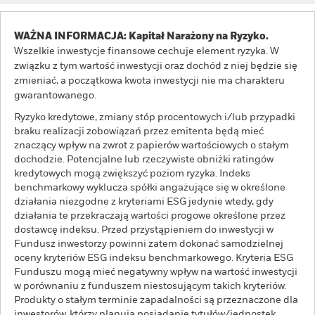
WAŻNA INFORMACJA: Kapitał Narażony na Ryzyko.
Wszelkie inwestycje finansowe cechuje element ryzyka. W
związku z tym wartość inwestycji oraz dochód z niej będzie się
zmieniać, a początkowa kwota inwestycji nie ma charakteru
gwarantowanego.
Ryzyko kredytowe, zmiany stóp procentowych i/lub przypadki
braku realizacji zobowiązań przez emitenta będą mieć
znaczący wpływ na zwrot z papierów wartościowych o stałym
dochodzie. Potencjalne lub rzeczywiste obniżki ratingów
kredytowych mogą zwiększyć poziom ryzyka. Indeks
benchmarkowy wyklucza spółki angażujące się w określone
działania niezgodne z kryteriami ESG jedynie wtedy, gdy
działania te przekraczają wartości progowe określone przez
dostawcę indeksu. Przed przystąpieniem do inwestycji w
Fundusz inwestorzy powinni zatem dokonać samodzielnej
oceny kryteriów ESG indeksu benchmarkowego. Kryteria ESG
Funduszu mogą mieć negatywny wpływ na wartość inwestycji
w porównaniu z funduszem niestosującym takich kryteriów.
Produkty o stałym terminie zapadalności są przeznaczone dla
inwestorów, którzy planują posiadanie tytułów/jednostek