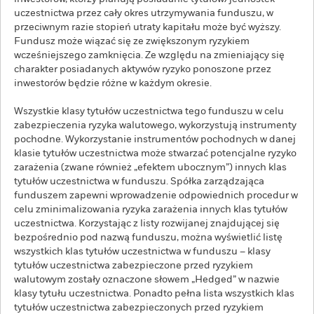
uczestnictwa przez cały okres utrzymywania funduszu, w
przeciwnym razie stopień utraty kapitału może być wyższy.
Fundusz może wiązać się ze zwiększonym ryzykiem
wcześniejszego zamknięcia. Ze względu na zmieniający się
charakter posiadanych aktywów ryzyko ponoszone przez
inwestorów będzie różne w każdym okresie.
Wszystkie klasy tytułów uczestnictwa tego funduszu w celu
zabezpieczenia ryzyka walutowego, wykorzystują instrumenty
pochodne. Wykorzystanie instrumentów pochodnych w danej
klasie tytułów uczestnictwa może stwarzać potencjalne ryzyko
zarażenia (zwane również „efektem ubocznym”) innych klas
tytułów uczestnictwa w funduszu. Spółka zarządzająca
funduszem zapewni wprowadzenie odpowiednich procedur w
celu zminimalizowania ryzyka zarażenia innych klas tytułów
uczestnictwa. Korzystając z listy rozwijanej znajdującej się
bezpośrednio pod nazwą funduszu, można wyświetlić listę
wszystkich klas tytułów uczestnictwa w funduszu – klasy
tytułów uczestnictwa zabezpieczone przed ryzykiem
walutowym zostały oznaczone słowem „Hedged” w nazwie
klasy tytułu uczestnictwa. Ponadto pełna lista wszystkich klas
tytułów uczestnictwa zabezpieczonych przed ryzykiem