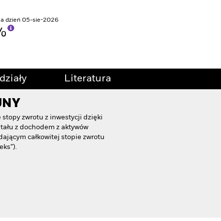
na dzień 05-sie-2026
3%
działy
Literatura
JNY
stopy zwrotu z inwestycji dzięki
itału z dochodem z aktywów
jącym całkowitej stopie zwrotu
ks”).