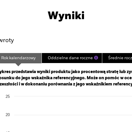
PRIIP KID
Karta informacyj
p UCITS ETF
Wyniki
yniki
Najważniejsze Fakty
U
wroty
Rok kalendarzowy
Oddzielne dane roczne
Średnie roc
ge: 2024-09-30 00:00:00 to 2026-08-05 00:00:00.
: -50 to 100.
kres przedstawia wyniki produktu jako procentową stratę lub zys
osunku do jego wskaźnika referencyjnego. Może on pomóc w oc
zeszłości i w dokonaniu porównania z jego wskaźnikiem referenc
art
25
r chart with 2 data series.
e chart has 1 X axis displaying categories.
e chart has 1 Y axis displaying Values. Range: 0 to 25.
20