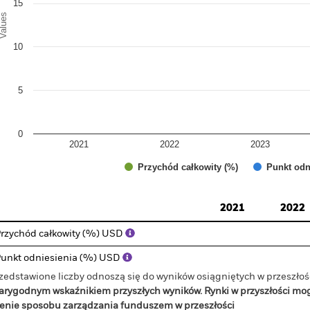
15
alues
10
5
0
2021
2022
2023
Przychód całkowity (%)
Punkt odn
d of interactive chart.
2021
2022
rzychód całkowity (%) USD
unkt odniesienia (%) USD
zedstawione liczby odnoszą się do wyników osiągniętych w przeszłoś
arygodnym wskaźnikiem przyszłych wyników. Rynki w przyszłości mo
enie sposobu zarządzania funduszem w przeszłości