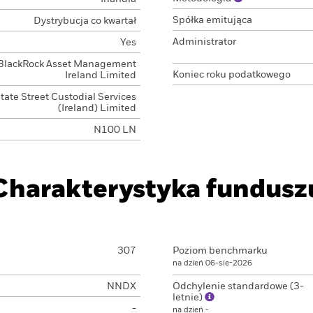
Spółka emitująca
Dystrybucja co kwartał
Administrator
Yes
BlackRock Asset Management
Koniec roku podatkowego
Ireland Limited
tate Street Custodial Services
(Ireland) Limited
N100 LN
Charakterystyka fundusz
307
Poziom benchmarku
na dzień 06-sie-2026
NNDX
Odchylenie standardowe (3-
letnie)
-
na dzień -