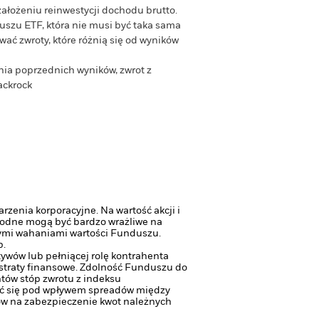
założeniu reinwestycji dochodu brutto.
szu ETF, która nie musi być taka sama
ać zwroty, które różnią się od wyników
zenia poprzednich wyników, zwrot z
ackrock
zenia korporacyjne. Na wartość akcji i
odne mogą być bardzo wrażliwe na
szymi wahaniami wartości Funduszu.
b.
tywów lub pełniącej rolę kontrahenta
traty finansowe.
Zdolność Funduszu do
tów stóp zwrotu z indeksu
ać się pod wpływem spreadów między
ów na zabezpieczenie kwot należnych