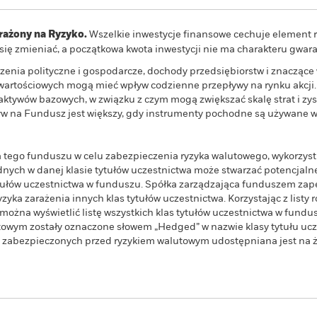
ażony na Ryzyko.
Wszelkie inwestycje finansowe cechuje element r
e się zmieniać, a początkowa kwota inwestycji nie ma charakteru gwa
zenia polityczne i gospodarcze, dochody przedsiębiorstw i znaczące
 wartościowych mogą mieć wpływ codzienne przepływy na rynku akcj
aktywów bazowych, w związku z czym mogą zwiększać skalę strat i zys
 na Fundusz jest większy, gdy instrumenty pochodne są używane w 
wa tego funduszu w celu zabezpieczenia ryzyka walutowego, wykorzys
ych w danej klasie tytułów uczestnictwa może stwarzać potencjalne
ytułów uczestnictwa w funduszu. Spółka zarządzająca funduszem z
yka zarażenia innych klas tytułów uczestnictwa. Korzystając z listy r
żna wyświetlić listę wszystkich klas tytułów uczestnictwa w fundus
owym zostały oznaczone słowem „Hedged” w nazwie klasy tytułu ucze
wa zabezpieczonych przed ryzykiem walutowym udostępniana jest na ż