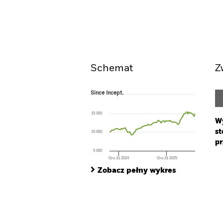
iShares NASDAQ 100 Swa
Widok ogólny
W
Schemat
Z
Since Incept.
Since Incept.
Line chart with 94 data points.
The chart has 1 X axis displaying Time. Ran
15 000
The chart has 1 Y axis displaying values. Range
Wy
st
10 000
pr
5 000
Gru 31 2024
Gru 31 2025
Ch
End of interactive chart.
Ba
Zobacz pełny wykres
Th
Th