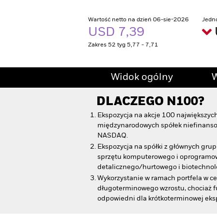
Wartość netto na dzień 06-sie-2026
Jedn
USD 7,39
Zakres 52 tyg 5,77 - 7,71
Widok ogólny
W
DLACZEGO
N100
?
Ekspozycja na akcje 100 największyc
międzynarodowych spółek niefinanso
NASDAQ.
Ekspozycja na spółki z głównych grup
sprzętu komputerowego i oprogramow
detalicznego/hurtowego i biotechnolo
Wykorzystanie w ramach portfela w cel
długoterminowego wzrostu, chociaż 
odpowiedni dla krótkoterminowej eksp