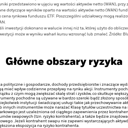
niki przedstawiono w ujęciu wg wartości aktywów netto (WAN), przy 
ne dotyczące wyników oparto na wartości aktywów netto (WAN) fundu
k cena rynkowa funduszu ETF. Poszczególni udziałowcy mogą realizow
AN.
śli inwestycji dokonano w walucie innej niż ta, której użyto do oblic
westycji może w wyniku wahań kursu wzrosnąć lub zmaleć.
Źródło:
Bl
Główne obszary ryzyka
a polityczne i gospodarcze, dochody przedsiębiorstw i znaczące wydar
 mieć wpływ codzienne przepływy na rynku akcji.
Instrumenty poch
ązku z czym mogą zwiększać skalę strat i zysków, co skutkuje więk
trumenty pochodne są używane w bardzo szeroki bądź złożony sposó
iejkolwiek instytucji świadczącej usługi takie jak przechowywanie ak
innych instrumentów może narażać Klasę tytułów uczestnictwa na s
rkowego jest uzależniona od ciągłego zapewnienia przez kontrahen
ów swapowych (tzn. ryzyko kontrahenta), a także będzie znajdow
wego. Jeżeli kontrahent swapu nie zapewni wystarczających aktyw
kszona ekspozycja na ryzyko kontrahenta.