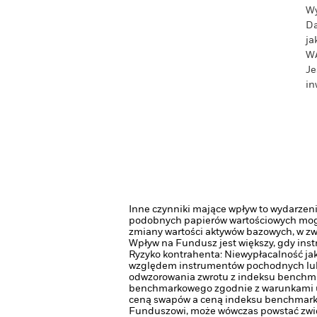
Wy
Da
ja
W
Je
in
Inne czynniki mające wpływ to wydarzeni
podobnych papierów wartościowych mogą
zmiany wartości aktywów bazowych, w zwi
Wpływ na Fundusz jest większy, gdy ins
Ryzyko kontrahenta: Niewypłacalność jak
względem instrumentów pochodnych lub 
odwzorowania zwrotu z indeksu benchma
benchmarkowego zgodnie z warunkami um
ceną swapów a ceną indeksu benchmarko
Funduszowi, może wówczas powstać zwię