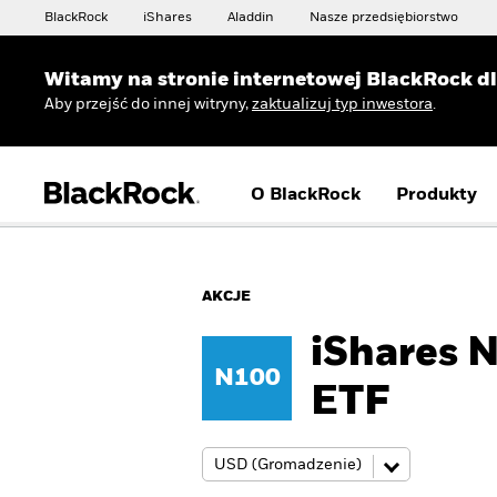
BlackRock
iShares
Aladdin
Nasze przedsiębiorstwo
Witamy na stronie internetowej BlackRock d
Aby przejść do innej witryny,
zaktualizuj typ inwestora
.
O BlackRock
Produkty
AKCJE
iShares 
N100
ETF