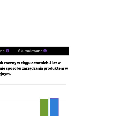
na
Prospekt emisyjny
Pobierz
działy
Literatura
zne
Skumulowane
k roczny w ciągu ostatnich 1 lat w
enie sposobu zarządzania produktem w
yjnym.