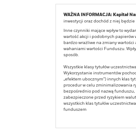
WAŻNA INFORMACJA: Kapitał Nar
inwestycji oraz dochód z niej będzi
Inne czynniki mające wpływ to wydar
wartość akcji i podobnych papierów
bardzo wrażliwe na zmiany wartości 
wahaniami wartości Funduszu. Wpływ
sposób.
Wszystkie klasy tytułów uczestnict
Wykorzystanie instrumentów pochodn
„efektem ubocznym”) innych klas t
procedur w celu zminimalizowania ryz
bezpośrednio pod nazwą funduszu, mo
zabezpieczone przed ryzykiem walut
wszystkich klas tytułów uczestnict
funduszem