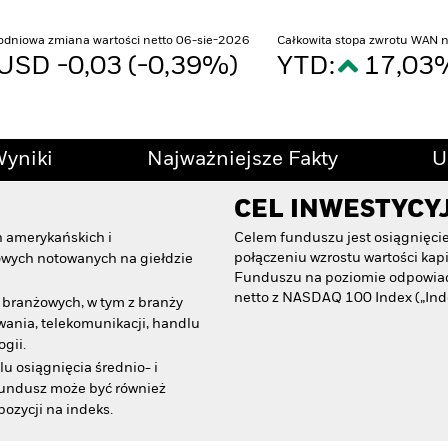
odniowa zmiana wartości netto 06-sie-2026
Całkowita stopa zwrotu WAN 
USD -0,03 (-0,39%)
YTD:
17,0
yniki
Najważniejsze Fakty
U
CEL INWESTYCY
h amerykańskich i
Celem funduszu jest osiągnięcie 
połączeniu wzrostu wartości kap
wych notowanych na giełdzie
Funduszu na poziomie odpowiada
netto z NASDAQ 100 Index („Inde
 branżowych, w tym z branży
ania, telekomunikacji, handlu
gii.
u osiągnięcia średnio- i
fundusz może być również
ozycji na indeks.