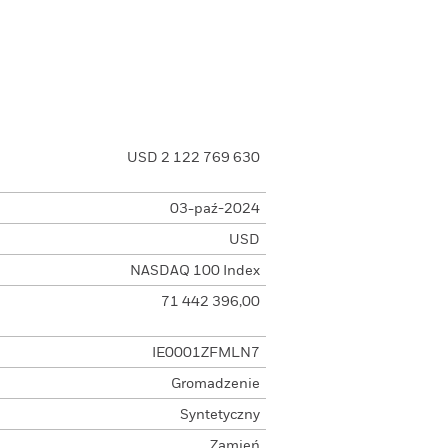
USD 2 122 769 630
03-paź-2024
USD
NASDAQ 100 Index
71 442 396,00
IE0001ZFMLN7
Gromadzenie
Syntetyczny
Zamień