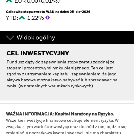
EUR 0,00 (0,01%)
Całkowita stopa zwrotu WAN na dzień 05-sie-2026
YTD:
1,22%
Widok ogólny
CEL INWESTYCYJNY
Fundusz dąży do zapewnienia stopy zwrotu zgodnej ze
stopami procentowymi rynku pieniężnego. Ten cel jest
zgodny z utrzymaniem kapitału i zapewnieniem, że jego
aktywa bazowe można łatwo nabywać lub sprzedawać na
rynku (w normalnych warunkach rynkowych).
WAŻNA INFORMACJA: Kapitał Narażony na Ryzyko.
Wszelkie inwestycje finansowe cechuje element ryzyka. W
związku z tym wartość inwestycji oraz dochód z niej będzie się
zmieniać, a początkowa kwota inwestycji nie ma charakteru