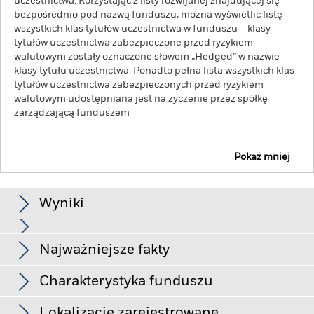
uczestnictwa. Korzystając z listy rozwijanej znajdującej się
bezpośrednio pod nazwą funduszu, można wyświetlić listę
wszystkich klas tytułów uczestnictwa w funduszu – klasy
tytułów uczestnictwa zabezpieczone przed ryzykiem
walutowym zostały oznaczone słowem „Hedged” w nazwie
klasy tytułu uczestnictwa. Ponadto pełna lista wszystkich klas
tytułów uczestnictwa zabezpieczonych przed ryzykiem
walutowym udostępniana jest na życzenie przez spółkę
zarządzającą funduszem
Pokaż mniej
iShares € Cash UCITS ETF
ACTIVE
Wyniki
Schemat
Najważniejsze fakty
Fundusze rynku pieniężnego generalnie nie doświadczają
skrajnych zmian cen. Zmiany stóp procentowych będą miały
wpływ na Fundusz. Na poziomy ryzyka kredytowego ma wpływ
Zobacz pełny wykres
Charakterystyka funduszu
dłuższa średnia ważona zapadalność inwestycji oraz średni
Aktywa netto klasy tytułów
EUR 1 222 833 330
ważony czasu trwania Funduszu.
Fundusz dąży do
uczestnictwa
wykluczenia firm angażujących się w działania niezgodne z
Lokalizacje zarejestrowane
na dzień 06-sie-2026