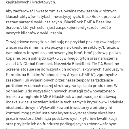
Przedstawione liczby odnoszą się do wyników osiągniętych w
kapitałowych i kredytowych.
przeszłości.
Wyniki osiągnięte w przeszłości nie są
Zobacz wszystkie dokumenty
MSCI – Naruszający Zasady
0,00%
Jaki zwrot możesz otrzymać po odliczeniu 
Aby zaoferować inwestorom skalowalne rozwiązania w różnych
Węgry
Niekorzystny
wiarygodnym wskaźnikiem przyszłych wyników. Rynki w
globalnego wpływu ONZ
Średni zwrot w każdym roku
klasach aktywów i stylach inwestycyjnych, BlackRock opracował
na dzień 05-sie-2026
przyszłości mogą się bardzo różnić. Mogą pomóc w ocenie
zestaw narzędzi wykluczających „BlackRock EMEA Baseline
Włochy
sposobu zarządzania funduszem w przeszłości
Jaki zwrot możesz otrzymać po odliczeniu 
MSCI – Węgiel energetyczny
Screens”, których celem jest zaspokojenie większości próśb
0,00%
Umiarkowany
Wyniki przedstawiono w ujęciu wg wartości aktywów netto
Średni zwrot w każdym roku
naszych klientów o wykluczenia.
(WAN), przy założeniu reinwestycji dochodu brutto. Dane
na dzień 05-sie-2026
Te wyjątkowe narzędzia eliminują na przykład pakiety zawierające
Jaki zwrot możesz otrzymać po odliczeniu 
dotyczące wyników oparto na wartości aktywów netto (WAN)
Korzystny
MSCI – Piaski roponośne
0,00%
więcej niż de minimis ekspozycji na określone sektory/branże, w
Średni zwrot w każdym roku
funduszu ETF, która nie musi być taka sama jak cena rynkowa
na dzień 05-sie-2026
tym między innymi na kontrowersyjną broń, broń jądrową, paliwa
funduszu ETF. Poszczególni udziałowcy mogą realizować
Scenariusz warunków skrajnych pokazuje, ile pieniędzy
kopalne, broń palną do użytku cywilnego, tytoń oraz naruszenia
zwroty, które różnią się od wyników WAN.
możesz odzyskać w ekstremalnych warunkach rynkowych.
zasad UN Global Compact. Narzędzia BlackRock EMEA Baseline
Jeśli inwestycji dokonano w walucie innej niż ta, której użyto
Screens stosuje się do wszystkich nowych, aktywnych, funduszy w
do obliczenia poprzednich wyników, zwrot z inwestycji może w
Europie, na Bliskim Wschodzie i w Afryce („EMEA”), zgodnych z
Pokrycie powiązań
90,02%
wyniku wahań kursu wzrosnąć lub zmaleć.
Źródło:
Blackrock
zasadami lub wyjaśnionych przez nasze zespoły zarządzające
biznesowych
portfelem w ramach naszej struktury zarządzania produktem. W
na dzień 05-sie-2026
odniesieniu do wszystkich nowych strategii zrównoważonego
Procent Funduszu nie
9,98%
indeksu w regionie EMEA BlackRock współpracuje z dostawcą
pokryty
indeksu w celu odzwierciedlenia tych samych kryteriów w indeksie
na dzień 05-sie-2026
niestandardowym. Wykwalifikowani inwestorzy z odrębnymi
kontami mogą mieć ustalone kryteria wyłączeniowe określone
Przedstawiona powyżej ekspozycja na powiązania biznesowe
przez inwestora. Definicja podstawowych kryteriów kwalifikacji
BlackRock w obszarze węgla termalnego i piasków
oraz przyjęcie ich do funduszy podlegających zrównoważonym