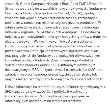
jest reinwestowany. Zwrot z inwestycji może wzrosnąć lub
zasad UN Global Compact. Narzędzia BlackRock EMEA Baseline
spaść w wyniku wahań kursów walutowych, jeśli inwestycja jest
Screens stosuje się do wszystkich nowych, aktywnych, funduszy w
Europie, na Bliskim Wschodzie i w Afryce („EMEA”), zgodnych z
dokonywana w walucie innej niż wykorzystywana w
Pokrycie powiązań
24,37%
zasadami lub wyjaśnionych przez nasze zespoły zarządzające
biznesowych
poprzednim obliczeniu wyników. Źródło: Blackrock
portfelem w ramach naszej struktury zarządzania produktem. W
na dzień 30-cze-2026
odniesieniu do wszystkich nowych strategii zrównoważonego
Procent Funduszu nie
76,81%
indeksu w regionie EMEA BlackRock współpracuje z dostawcą
pokryty
indeksu w celu odzwierciedlenia tych samych kryteriów w indeksie
na dzień 30-cze-2026
niestandardowym. Wykwalifikowani inwestorzy z odrębnymi
kontami mogą mieć ustalone kryteria wyłączeniowe określone
Przedstawiona powyżej ekspozycja na powiązania biznesowe
przez inwestora. Definicja podstawowych kryteriów kwalifikacji
BlackRock w obszarze węgla termalnego i piasków
oraz przyjęcie ich do funduszy podlegających zrównoważonym
roponośnych jest obliczana i raportowana w przypadku spółek,
kontrolom podlega Radzie ds. Zrównoważonego Produktu
(Sustainable Product Council, SPC). Aktualnym domyślnym
które uzyskują ponad 5% przychodów z węgla
dostawcą danych ESG dla tych narzędzi bazowych jest MSCI, ale
energetycznego lub piasków roponośnych zgodnie
zespoły inwestycyjne mogą wybrać użycie Sustainalytics lub
z kryteriami oceny ESG MSCI. Ekspozycja na spółki, które
innych niestandardowych źródeł danych w zależności od potrzeb.
uzyskują jakiekolwiek przychody z węgla energetycznego lub
piasków roponośnych (przy wartości progowej przychodów
Dalsze informacje na temat funduszy/subfunduszy powiązanych z
0%) zgodnie z kryteriami oceny ESG MSCI, przedstawia się
SFDR znajdują się w części Cel i polityka inwestycyjna
następująco: Węgiel energetyczny 0,31%, piaski roponośne
konkretnego funduszu/subfunduszu oraz w prospekcie
0,00%.
informacyjnym dostępnym na stronie internetowej.
Wskaźniki powiązań biznesowych są obliczane przez