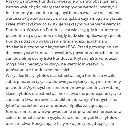
Ryzyko walutowe: Fundusz inwestuje w waluty obce. Zmiany
kursów walut będą miały zatem wpływ na wartość inwestycji.
Instrumenty pochodne mogą być bardzo wrażliwe na zmiany
wartości aktywów bazowych, w związku z czym mogą zwiększać
skalę strat i zysków, co skutkuje większymi wahaniami wartości
Funduszu. Wpływ na Fundusz jest większy, gdy instrumenty
pochodne są używane w rozległy bądź skomplikowany sposób.
Fundusz dąży do wykluczenia firm angażujących się w
działania niezgodne z kryteriami ESG. Przed przystąpieniem
do inwestycji w Fundusz inwestorzy powinni zatem dokonać
samodzielnej oceny ESG Funduszu. Kryteria ESG Funduszu
mogą mieć negatywny wpływ na wartość inwestycji w
porównaniu z funduszem bez nich.
Wszystkie klasy tytułów uczestnictwa tego funduszu w celu
zabezpieczenia ryzyka walutowego, wykorzystują instrumenty
pochodne. Wykorzystanie instrumentów pochodnych w danej
klasie tytułów uczestnictwa może stwarzać potencjalne ryzyko
zarażenia (zwane również „efektem ubocznym”) innych klas
tytułów uczestnictwa w funduszu. Spółka zarządzająca
funduszem zapewni wprowadzenie odpowiednich procedur w
celu zminimalizowania ryzyka zarażenia innych klas tytułów
uczestnictwa. Korzystając z listy rozwijanej znajdującej się