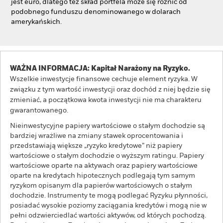
jest euro, dlatego też skład portfela może się różnić od
podobnego funduszu denominowanego w dolarach
amerykańskich.
WAŻNA INFORMACJA: Kapitał Narażony na Ryzyko.
Wszelkie inwestycje finansowe cechuje element ryzyka. W
związku z tym wartość inwestycji oraz dochód z niej będzie się
zmieniać, a początkowa kwota inwestycji nie ma charakteru
gwarantowanego.
Nieinwestycyjne papiery wartościowe o stałym dochodzie są
bardziej wrażliwe na zmiany stawek oprocentowania i
przedstawiają większe „ryzyko kredytowe” niż papiery
wartościowe o stałym dochodzie o wyższym ratingu. Papiery
wartościowe oparte na aktywach oraz papiery wartościowe
oparte na kredytach hipotecznych podlegają tym samym
ryzykom opisanym dla papierów wartościowych o stałym
dochodzie. Instrumenty te mogą podlegać Ryzyku płynności,
posiadać wysokie poziomy zaciągania kredytów i mogą nie w
pełni odzwierciedlać wartości aktywów, od których pochodzą.