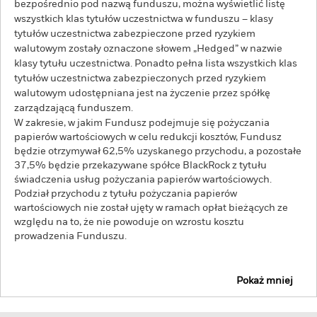
bezpośrednio pod nazwą funduszu, można wyświetlić listę
wszystkich klas tytułów uczestnictwa w funduszu – klasy
tytułów uczestnictwa zabezpieczone przed ryzykiem
walutowym zostały oznaczone słowem „Hedged” w nazwie
klasy tytułu uczestnictwa. Ponadto pełna lista wszystkich klas
tytułów uczestnictwa zabezpieczonych przed ryzykiem
walutowym udostępniana jest na życzenie przez spółkę
zarządzającą funduszem.
W zakresie, w jakim Fundusz podejmuje się pożyczania
papierów wartościowych w celu redukcji kosztów, Fundusz
będzie otrzymywał 62,5% uzyskanego przychodu, a pozostałe
37,5% będzie przekazywane spółce BlackRock z tytułu
świadczenia usług pożyczania papierów wartościowych.
Podział przychodu z tytułu pożyczania papierów
wartościowych nie został ujęty w ramach opłat bieżących ze
względu na to, że nie powoduje on wzrostu kosztu
prowadzenia Funduszu.
Pokaż mniej
BGF Euro Flexible Income Bond Fund