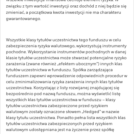
Wszelkie inwestycje finansowe cechuje element ryzyka. W
związku z tym wartość inwestycji oraz dochód z niej będzie się
zmieniać, a początkowa kwota inwestycji nie ma charakteru
gwarantowanego.
Wszystkie klasy tytułów uczestnictwa tego funduszu w celu
zabezpieczenia ryzyka walutowego, wykorzystują instrumenty
pochodne. Wykorzystanie instrumentów pochodnych w danej
klasie tytułów uczestnictwa może stwarzać potencjalne ryzyko
zarażenia (zwane również „efektem ubocznym”) innych klas
tytułów uczestnictwa w funduszu. Spółka zarządzająca
funduszem zapewni wprowadzenie odpowiednich procedur w
celu zminimalizowania ryzyka zarażenia innych klas tytułów
uczestnictwa. Korzystając z listy rozwijanej znajdującej się
bezpośrednio pod nazwą funduszu, można wyświetlić listę
wszystkich klas tytułów uczestnictwa w funduszu – klasy
tytułów uczestnictwa zabezpieczone przed ryzykiem
walutowym zostały oznaczone słowem „Hedged” w nazwie
klasy tytułu uczestnictwa. Ponadto pełna lista wszystkich klas
tytułów uczestnictwa zabezpieczonych przed ryzykiem
walutowym udostępniana jest na życzenie przez spółkę