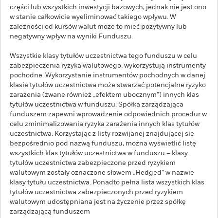
części lub wszystkich inwestycji bazowych, jednak nie jest ono
w stanie całkowicie wyeliminować takiego wpływu. W
zależności od kursów walut może to mieć pozytywny lub
negatywny wpływ na wyniki Funduszu.
Wszystkie klasy tytułów uczestnictwa tego funduszu w celu
zabezpieczenia ryzyka walutowego, wykorzystują instrumenty
pochodne. Wykorzystanie instrumentów pochodnych w danej
klasie tytułów uczestnictwa może stwarzać potencjalne ryzyko
zarażenia (zwane również „efektem ubocznym”) innych klas
tytułów uczestnictwa w funduszu. Spółka zarządzająca
funduszem zapewni wprowadzenie odpowiednich procedur w
celu zminimalizowania ryzyka zarażenia innych klas tytułów
uczestnictwa. Korzystając z listy rozwijanej znajdującej się
bezpośrednio pod nazwą funduszu, można wyświetlić listę
wszystkich klas tytułów uczestnictwa w funduszu – klasy
tytułów uczestnictwa zabezpieczone przed ryzykiem
walutowym zostały oznaczone słowem „Hedged” w nazwie
klasy tytułu uczestnictwa. Ponadto pełna lista wszystkich klas
tytułów uczestnictwa zabezpieczonych przed ryzykiem
walutowym udostępniana jest na życzenie przez spółkę
zarządzającą funduszem