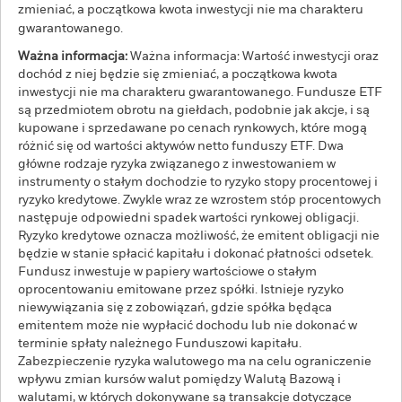
zmieniać, a początkowa kwota inwestycji nie ma charakteru
gwarantowanego.
Ważna informacja:
Ważna informacja: Wartość inwestycji oraz
dochód z niej będzie się zmieniać, a początkowa kwota
inwestycji nie ma charakteru gwarantowanego. Fundusze ETF
są przedmiotem obrotu na giełdach, podobnie jak akcje, i są
kupowane i sprzedawane po cenach rynkowych, które mogą
różnić się od wartości aktywów netto funduszy ETF. Dwa
główne rodzaje ryzyka związanego z inwestowaniem w
instrumenty o stałym dochodzie to ryzyko stopy procentowej i
ryzyko kredytowe. Zwykle wraz ze wzrostem stóp procentowych
następuje odpowiedni spadek wartości rynkowej obligacji.
Ryzyko kredytowe oznacza możliwość, że emitent obligacji nie
będzie w stanie spłacić kapitału i dokonać płatności odsetek.
Fundusz inwestuje w papiery wartościowe o stałym
oprocentowaniu emitowane przez spółki. Istnieje ryzyko
niewywiązania się z zobowiązań, gdzie spółka będąca
emitentem może nie wypłacić dochodu lub nie dokonać w
terminie spłaty należnego Funduszowi kapitału.
Zabezpieczenie ryzyka walutowego ma na celu ograniczenie
wpływu zmian kursów walut pomiędzy Walutą Bazową i
walutami, w których dokonywane są transakcje dotyczące