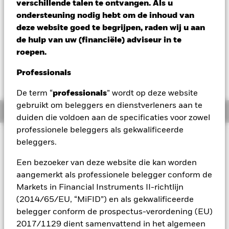
verschillende talen te ontvangen. Als u
EUR 9,95
ondersteuning nodig hebt om de inhoud van
Variatie 52wk: 9,82 - 10,36
deze website goed te begrijpen, raden wij u aan
Verandering NAV 1 dag per 06/aug/2026
de hulp van uw (financiële) adviseur in te
EUR -0,01 (-0,07%)
roepen.
Professionals
De term “
professionals
” wordt op deze website
gebruikt om beleggers en dienstverleners aan te
Overzicht
duiden die voldoen aan de specificaties voor zowel
professionele beleggers als gekwalificeerde
beleggers.
BELANGRIJKE GEGEVENS: Kapitaalrisico.
De waarde en
het rendement van beleggingen kunnen dalen en stijgen, en
Een bezoeker van deze website die kan worden
zijn niet gegarandeerd. Beleggers verliezen mogelijk hun
aangemerkt als professionele belegger conform de
oorspronkelijke inleg.
Markets in Financial Instruments II-richtlijn
Het Fonds streeft ernaar ondernemingen uit te sluiten die
zich bezighouden met bepaalde activiteiten die niet in
(2014/65/EU, “MiFID”) en als gekwalificeerde
overeenstemming zijn met ESG-criteria. Beleggers dienen
belegger conform de prospectus-verordening (EU)
daarom voorafgaand aan een belegging in het Fonds een
2017/1129 dient samenvattend in het algemeen