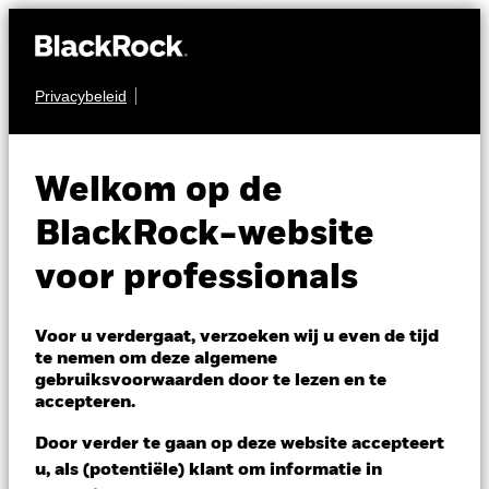
Privacybeleid
OBLIGATIES
QMM Actively
Welkom op de
Managed Global High
BlackRock-website
Yield Corporate Bond
voor professionals
Fund
Voor u verdergaat, verzoeken wij u even de tijd
te nemen om deze algemene
gebruiksvoorwaarden door te lezen en te
accepteren.
Door verder te gaan op deze website accepteert
u, als (potentiële) klant om informatie in
NAV per 06/aug/2026