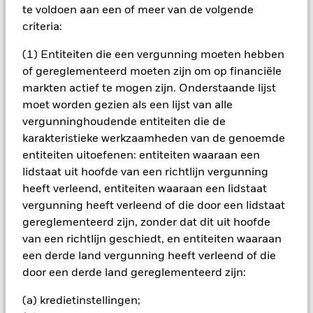
persoonlijke ethische afweging te maken over de ESG-
te voldoen aan een of meer van de volgende
screening van het Fonds. Een dergelijke ESG-screening kan
criteria:
een negatief effect hebben op de waarde van de beleggingen
van het Fonds in vergelijking met een fonds zonder een
(1) Entiteiten die een vergunning moeten hebben
dergelijke screening. Veranderingen in rentetarieven,
kredietrisico's en/of de wanbetalingsquote van emittenten
of gereglementeerd moeten zijn om op financiële
hebben een aanzienlijk invloed op de prestaties van
markten actief te mogen zijn. Onderstaande lijst
vastrentende effecten. Vastrentende effecten met een rating
moet worden gezien als een lijst van alle
lager dan beleggingskwaliteit kunnen gevoeliger zijn voor
vergunninghoudende entiteiten die de
veranderingen in deze risico's dan vastrentende effecten met
karakteristieke werkzaamheden van de genoemde
een hogere rating. Potentiële of werkelijke verlagingen van de
kredietrating kunnen het risiconiveau verhogen. Derivaten
entiteiten uitoefenen: entiteiten waaraan een
zijn zeer gevoelig voor veranderingen in de waarde van de
lidstaat uit hoofde van een richtlijn vergunning
activa waarop ze gebaseerd zijn en kunnen leiden tot grotere
heeft verleend, entiteiten waaraan een lidstaat
verliezen of winsten, wat leidt tot grotere schommelingen in
vergunning heeft verleend of die door een lidstaat
de waarde van het Fonds. De invloed op het Fonds kan groter
gereglementeerd zijn, zonder dat dit uit hoofde
zijn wanneer op een uitvoerige of complexe manier wordt
gebruikgemaakt van derivaten. Voor asset backed securities
van een richtlijn geschiedt, en entiteiten waaraan
(ABS) en mortgage backed securities (MBS) gelden dezelfde
een derde land vergunning heeft verleend of die
risico's als voor vastrentende effecten. Dergelijke
door een derde land gereglementeerd zijn:
beleggingsinstrumenten zijn onderhevig aan een
liquiditeitsrisico, maken vaak gebruik van leningen en geven
(a) kredietinstellingen;
misschien niet de totale waarde van de onderliggende activa