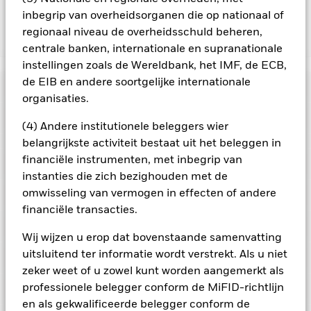
inbegrip van overheidsorganen die op nationaal of
regionaal niveau de overheidsschuld beheren,
Toon minder
centrale banken, internationale en supranationale
BGF Emerging Markets Sustainable Equity Fund
instellingen zoals de Wereldbank, het IMF, de ECB,
de EIB en andere soortgelijke internationale
Risicometer
organisaties.
Performance
(4) Andere institutionele beleggers wier
belangrijkste activiteit bestaat uit het beleggen in
Grafiek
financiële instrumenten, met inbegrip van
Kerngegevens
Opkomende markten zijn doorgaans gevoeliger voor
instanties die zich bezighouden met de
economische en politieke factoren dan ontwikkelde markten.
Tot de overige risicofactoren behoren een groter
omwisseling van vermogen in effecten of andere
Volledige grafiek bekijken
Portefeuille kenmerken
'liquiditeitsrisico', beperkingen op beleggingen in of transfers
Fondsomvang
USD 302.972.101
financiële transacties.
van activa, de laattijdige of niet-uitgevoerde levering van
per 07/aug/2026
Rendement
effecten of betalingen aan het Fonds en
Ratings
duurzaamheidsgerelateerde risico's.
De waarde van aandelen
Aantal posities
92
Wij wijzen u erop dat bovenstaande samenvatting
Introductie fonds
29/jun/2021
en aandelengerelateerde effecten kan worden beïnvloed door
per 30/jun/2026
uitsluitend ter informatie wordt verstrekt. Als u niet
dagelijkse schommelingen op de aandelenmarkten. Tot de
Posities
Basisvaluta
USD
Morningstar-rating
andere factoren die van invloed zijn, behoren politiek en
Bèta 3 jr.
zeker weet of u zowel kunt worden aangemerkt als
-
economisch nieuws, bedrijfsresultaten en belangrijke
Beperkende benchmark 1
MSCI Emerging Markets, Net
per -
professionele belegger conform de MiFID-richtlijn
Portefeuilleverdeling
gebeurtenissen in de bedrijven.
Het Fonds streeft ernaar
per 30/jun/2026
Returns (EUR)
Deze grafiek toont de prestatie van het product als het
ondernemingen uit te sluiten die zich bezighouden met
en als gekwalificeerde belegger conform de
P/B-ratio
3,59
procentuele verlies of de winst per jaar over de afgelopen 2