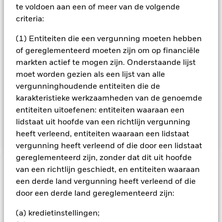
vermenigvuldigd met het aantal aandelen dat vrij in de markt
te voldoen aan een of meer van de volgende
beschikbaar is). De Beleggingsadviseur (BA) werkt samen
criteria:
met bedrijven om de verbetering van hun referenties op het
gebied van milieu, maatschappij en governance ('ESG’) te
(1) Entiteiten die een vergunning moeten hebben
ondersteunen en het Fonds belegt in bedrijven met
of gereglementeerd moeten zijn om op financiële
duurzame bedrijfsmodellen die sterk rekening houden met
markten actief te mogen zijn. Onderstaande lijst
ESGrisico's en -kansen. Beleggingsbeslissingen zijn
moet worden gezien als een lijst van alle
gebaseerd op fundamenteel onderzoek van de BA dat
gericht is op bottom-up (d.w.z. bedrijfsspecifieke) analyse om
vergunninghoudende entiteiten die de
aandelen- en aandelengerelateerde effecten te identificeren
karakteristieke werkzaamheden van de genoemde
en te selecteren die, als portefeuille, de
entiteiten uitoefenen: entiteiten waaraan een
beleggingsdoelstelling van het Fonds kunnen
lidstaat uit hoofde van een richtlijn vergunning
verwezenlijken.
heeft verleend, entiteiten waaraan een lidstaat
vergunning heeft verleend of die door een lidstaat
gereglementeerd zijn, zonder dat dit uit hoofde
van een richtlijn geschiedt, en entiteiten waaraan
BELANGRIJKE GEGEVENS: Kapitaalrisico.
De waarde en
een derde land vergunning heeft verleend of die
het rendement van beleggingen kunnen dalen en stijgen, en
zijn niet gegarandeerd. Beleggers verliezen mogelijk hun
door een derde land gereglementeerd zijn:
oorspronkelijke inleg.
(a) kredietinstellingen;
Alle aandelenklassen met valutahedging van dit fonds