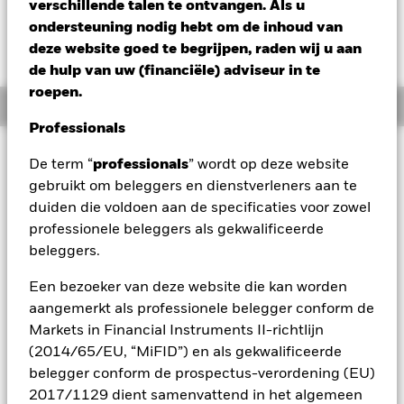
verschillende talen te ontvangen. Als u
Verandering NAV 1 dag per 07/aug/2026
Morningstar Rating
ondersteuning nodig hebt om de inhoud van
EUR 0,05 (0,42%)
deze website goed te begrijpen, raden wij u aan
de hulp van uw (financiële) adviseur in te
roepen.
Overzicht
Professionals
Beleggingsdoel
De term “
professionals
” wordt op deze website
Het Fonds streeft ernaar op duurzame wijze rendement te
gebruikt om beleggers en dienstverleners aan te
genereren op uw belegging via een combinatie van
duiden die voldoen aan de specificaties voor zowel
kapitaalgroei en opbrengsten uit de activa van het Fonds.
professionele beleggers als gekwalificeerde
Het Fonds belegt ten minste 70% van zijn totale activa in
beleggers.
aandeleneffecten (d.w.z. aandelen) van bedrijven die zijn
gevestigd of voornamelijk economisch actief zijn in
Een bezoeker van deze website die kan worden
wereldwijde opkomende markten op een wijze die strookt met
de principes van duurzaam beleggen. Het Fonds hanteert
aangemerkt als professionele belegger conform de
een holistische benadering van duurzaam beleggen en in
Markets in Financial Instruments II-richtlijn
normale marktomstandigheden belegt het Fonds in een
(2014/65/EU, “MiFID”) en als gekwalificeerde
relatief geconcentreerde portefeuille van aandeleneffecten
belegger conform de prospectus-verordening (EU)
van bedrijven met een grote, middelgrote en kleine
2017/1129 dient samenvattend in het algemeen
marktkapitalisatie (d.w.z. de aandelenkoers van het bedrijf