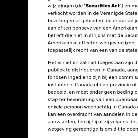
rmen geen betrouwbare indicator voor toekomstige resultaten. Mark
wijzigingen (de "
Securities Act
") en m
ders ontwikkelen. Het kan u helpen om te beoordelen hoe het fonds
verkocht worden in de Verenigde State
 prestaties worden weergegeven op basis van de netto-inventariswa
bezittingen of gebieden die onder de ju
dien van toepassing, worden herbelegd. Het rendement van uw beleg
aan of ten behoeve van een Amerikaanse
n valutaschommelingen als uw belegging wordt gedaan in een ander
betreft die niet in strijd is met de Secu
rekening van de prestaties in het verleden. Bron: Blackrock
Amerikaanse effecten wetgeving (met i
toepasselijk recht van een van de stat
Belangrijkste Risico's
Het is niet en zal niet toegestaan zij
publiek te distribueren in Canada, aa
fondsen ingediend zijn bij een commiss
instantie in Canada of een provincie of
risico's en/of de wanbetalingsquote van emittenten hebben een aanzi
bedoeld, en moet onder geen beding o
ecten met een rating lager dan beleggingskwaliteit kunnen gevoelig
stap ter bevordering van een openbaa
en hogere rating. Potentiële of werkelijke verlagingen van de kredie
(ABS) en mortgage backed securities (MBS) gelden dezelfde risico's a
enkele persoon woonachtig in Canada 
onderhevig aan een liquiditeitsrisico, maken vaak gebruik van lenin
kan een overdracht van aandelen in d
r.
De waarde van aandelen en aandelengerelateerde effecten kan wo
t de andere factoren die van invloed zijn, behoren politiek en eco
aanvaarden, tenzij hij of zij volgens d
ven.
wetgeving gerechtigd is om dit te doen
tellingen die diensten leveren zoals de bewaring van activa, of die o
llen aan financieel verlies.
Kredietrisico: de emittent van een in h