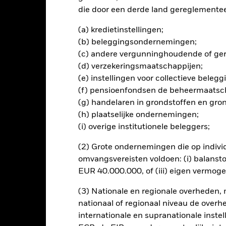
die door een derde land gereglementeer
(a) kredietinstellingen;
lrisico.
De waarde en het rendement van beleggingen kunnen dalen
(b) beleggingsondernemingen;
ogelijk hun oorspronkelijke inleg.
sico's en/of de wanbetalingsquote van emittenten hebben een aanzien
(c) andere vergunninghoudende of gere
 effecten van lager dan beleggingskwaliteit kunnen gevoeliger zijn v
(d) verzekeringsmaatschappijen;
ogere rating. Potentiële of werkelijke verlagingen van de kredietrat
(e) instellingen voor collectieve bele
ies (ABS) en Mortgage Backed Securities (MBS) gelden dezelfde risic
(f) pensioenfondsen de beheermaatsc
ijn onderhevig aan een liquiditeitsrisico, zij maken vaak gebruik v
(g) handelaren in grondstoffen en gro
nde activa weer. De waarde van aandelen en aandelengerelateerde e
elenmarkten. Tot de andere factoren die van invloed zijn, behoren
(h) plaatselijke ondernemingen;
beurtenissen in de bedrijven.
(i) overige institutionele beleggers;
(2) Grote ondernemingen die op indivi
omvangsvereisten voldoen: (i) balansto
EUR 40.000.000, of (iii) eigen vermog
PRIIP KID
Fac
rn: Conservative Fund
Risicometer
(3) Nationale en regionale overheden,
nt
Kerngegevens
nationaal of regionaal niveau de overh
Managers
P
internationale en supranationale inste