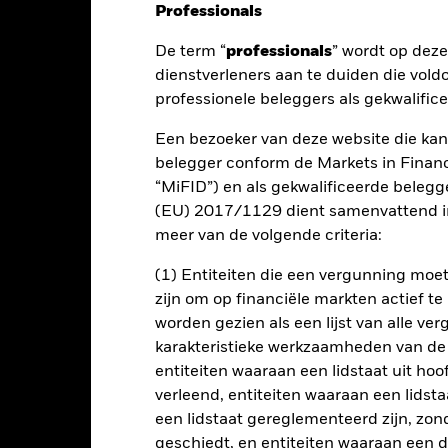
Professionals
De term “
professionals
” wordt op dez
nt
Kerngegevens
Managers
P
dienstverleners aan te duiden die vold
professionele beleggers als gekwalific
Een bezoeker van deze website die kan
t op uw belegging door een combinatie van kapitaalgroei en inkoms
belegger conform de Markets in Financi
 de met de portefeuille verbonden risico's).
“MiFID”) en als gekwalificeerde beleg
(EU) 2017/1129 dient samenvattend in
van het Fonds bedraagt naar verwachting 4-8% en wordt hiervoor gemet
meer van de volgende criteria:
n het Fonds, omgezet in een jaarlijks percentage, over een periode 
(1) Entiteiten die een vergunning mo
dering van vermogensallocatie en streeft naar blootstelling via ee
zijn om op financiële markten actief t
met een aandelenkarakter (bv. aandelen), aandelengerelateerde effec
worden gezien als een lijst van alle v
teerde effecten, geldmarktinstrumenten (GMI's) (bv. schuldinstrumente
karakteristieke werkzaamheden van de
en en GMI's kunnen wereldwijd zijn uitgegeven door overheden, over
n beleggingen omvatten die een relatief lage kredietrating of geen 
entiteiten waaraan een lidstaat uit hoo
aar beleggingskansen te identificeren binnen een wereldwijd bele
verleend, entiteiten waaraan een lidsta
'inflatie', 'beleid' en 'prijs' zoals beschreven in het prospectus.
een lidstaat gereglementeerd zijn, zonde
geschiedt, en entiteiten waaraan een 