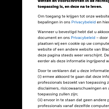
wetten en voorschriften in de recht
toepassing is, en deze na te leven.
Kalenderjaar
Op jaarbasis
Cumulatief
12 maa
Om toegang te krijgen tot onze websit
ge: 2021-05-31 00:00:00 to 2026-06-30 00:00:00.
bepalingen in ons
Privacybeleid
en hie
: -15 to 30.
ze grafiek toont de prestatie van het product als het procentuele v
gelopen 4 jaar vergeleken met de benchmark. Het kan u helpen o
Wanneer u bevestigd hebt dat u akkoord
rleden werd beheerd en het met de benchmark te vergelijken.
document en ons
Privacybeleid
– door
plaatsen wij een cookie op uw compute
art
15
r chart with 3 data series.
website of een andere website van Bl
e chart has 1 X axis displaying categories.
e chart has 1 Y axis displaying Values. Range: -15 to 15.
deze pagina steeds weer verschijnt. De
10
eerder als deze informatie ingrijpend wi
5
Door te verklaren dat u deze informatie
(i) ermee akkoord te gaan dat deze info
alues
professionals bezoekt van toepassing zal
0
disclaimers, risicowaarschuwingen en
toepassing zullen zijn;
-5
(ii) ervoor in te staan dat geen andere
professionals vanaf dezelfde computer
-10