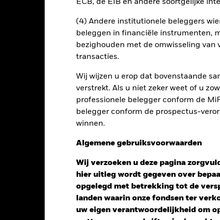
ECB, de EIB en andere soortgelijke inte
(4) Andere institutionele beleggers wier
beleggen in financiële instrumenten, m
bezighouden met de omwisseling van v
transacties.
Wij wijzen u erop dat bovenstaande sam
verstrekt. Als u niet zeker weet of u z
professionele belegger conform de MiFI
belegger conform de prospectus-verorde
winnen.
Algemene gebruiksvoorwaarden
Wij verzoeken u deze pagina zorgvuld
Performance
hier uitleg wordt gegeven over bepa
opgelegd met betrekking tot de versp
landen waarin onze fondsen ter ver
uw eigen verantwoordelijkheid om op 
endement