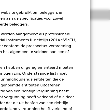
e website gebruikt om beleggers en
osities
Documenten
oen aan de specificaties voor zowel
eerde beleggers.
 worden aangemerkt als professionele
ten, met behoud van een conservatief
al Instruments II-richtlijn (2014/65/EU,
ger conform de prospectus-verordening
 het algemeen te voldoen aan een of
en als de volatiliteit (d.w.z. de mate
van vijf jaar.
eten hebben of gereglementeerd moeten
n verscheidenheid aan activaklassen
e mogen zijn. Onderstaande lijst moet
ten, vastrentende effecten (VR-
ergunninghoudende entiteiten die de
n met korte looptijden), deposito's,
 genoemde entiteiten uitoefenen:
heidsinstellingen, bedrijven en
rating hebben. De
fde van een richtlijn vergunning heeft
ggingsuniversum op basis van de
at vergunning heeft verleend of die door
r dat dit uit hoofde van een richtlijn
derde land vergunning heeft verleend of