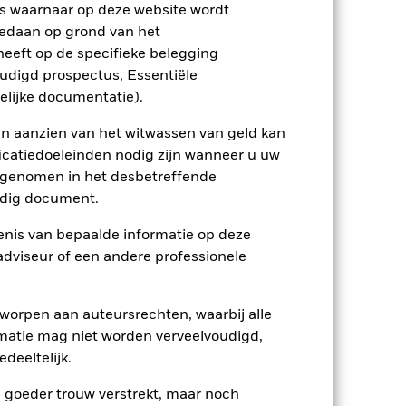
etekent dat er onvoldoende kopers of
s waarnaar op deze website wordt
edaan op grond van het
eeft op de specifieke belegging
oudigd prospectus, Essentiële
elijke documentatie).
en aanzien van het witwassen van geld kan
icatiedoeleinden nodig zijn wanneer u uw
17/jun/2021
opgenomen in het desbetreffende
USD
eldig document.
Multi-asset
nis van bepaalde informatie op deze
30% MSACWINUS/ 70%
 adviseur of een andere professionele
LGA_INX
0,00%
worpen aan auteursrechten, waarbij alle
0,00%
matie mag niet worden verveelvoudigd,
0,00%
deeltelijk.
USD 10.000,00
e goeder trouw verstrekt, maar noch