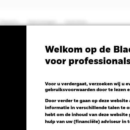
Thema's
Oplossingen
Inzichten
PRIIP KID
Fa
Welkom op de Bla
voor professional
al Target Return:
Fund
Voor u verdergaat, verzoeken wij u 
gebruiksvoorwaarden door te lezen e
Door verder te gaan op deze website a
informatie in verschillende talen te
ng NAV 1 dag per 05/aug/2026
Morningstar Rating
hebt om de inhoud van deze website g
D 0,41 (0,33%)
hulp van uw (financiële) adviseur in 