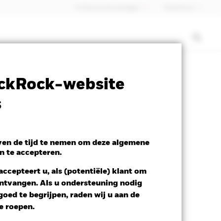
Professionele belegger
Nederland
ctsheet
Prospectus
Download
ckRock-website
s
even de tijd te nemen om deze algemene
n te accepteren.
ccepteert u, als (potentiële) klant om
 ontvangen. Als u ondersteuning nodig
oed te begrijpen, raden wij u aan de
te roepen.