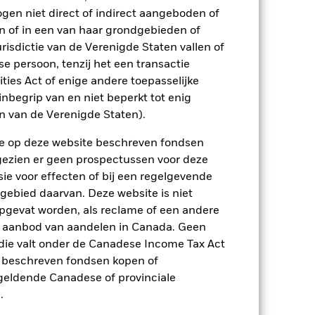
ten kunnen zich in de toekomst heel
ogen niet direct of indirect aangeboden of
 in het verleden werd beheerd
n of in een van haar grondgebieden of
arde (NIW), waarbij de bruto-inkomsten,
risdictie van de Verenigde Staten vallen of
ging kan stijgen of dalen als gevolg
 persoon, tenzij het een transactie
e valuta dan die gebruikt in de
rities Act of enige andere toepasselijke
nbegrip van en niet beperkt tot enig
en van de Verenigde Staten).
n de op deze website beschreven fondsen
ngezien er geen prospectussen voor deze
ie voor effecten of bij een regelgevende
 gebied daarvan. Deze website is niet
enlijk invloed op de prestaties van
pgevat worden, als reclame of een andere
er zijn voor veranderingen in deze
r aanbod van aandelen in Canada. Geen
trating kunnen het risiconiveau
ls voor vastrentende effecten.
die valt onder de Canadese Income Tax Act
gen en geven misschien niet de totale
e beschreven fondsen kopen of
rden beïnvloed door dagelijkse
nomisch nieuws, bedrijfsresultaten en
e geldende Canadese of provinciale
.
ptreden als tegenpartij voor afgeleide
et Fonds aangehouden effect is mogelijk