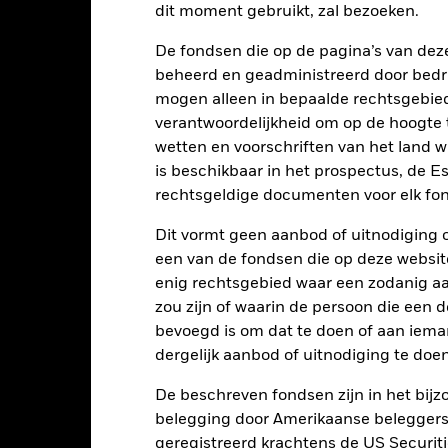
dit moment gebruikt, zal bezoeken.
De fondsen die op de pagina’s van de
-15
2016
2017
2018
2019
2020
2021
beheerd en geadministreerd door bedr
mogen alleen in bepaalde rechtsgebie
Totaalrendement (%)
Vergelijkende benchmark 1 (%)
verantwoordelijkheid om op de hoogte te
d of interactive chart.
wetten en voorschriften van het land 
2016
2017
2018
2019
2020
is beschikbaar in het prospectus, de E
rechtsgeldige documenten voor elk fon
otaalrendement (%)
USD
Dit vormt geen aanbod of uitnodiging 
ergelijkende
een van de fondsen die op deze websi
enchmark 1 (%) USD
enig rechtsgebied waar een zodanig aan
zou zijn of waarin de persoon die een d
ergelijkende
bevoegd is om dat te doen of aan iema
enchmark 2 (%) USD
dergelijk aanbod of uitnodiging te doen
t rendement is weergegeven na aftrek van de lopende kosten. Insta
De beschreven fondsen zijn in het bijzo
nmerking genomen bij de berekening.
belegging door Amerikaanse beleggers.
 getoonde cijfers hebben betrekking op de prestaties in het verlede
geregistreerd krachtens de US Securitie