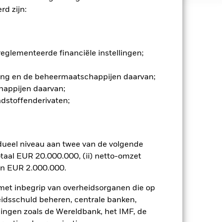
d zijn:
 en stijgen, en zijn niet
lijk invloed op de prestaties van
glementeerde financiële instellingen;
oor veranderingen in deze risico's
ing kunnen het risiconiveau
gging en de beheermaatschappijen daarvan;
o’s als voor vastrentende effecten.
happijen daarvan;
an leningen en geven misschien niet
ndstoffenderivaten;
ffecten kan worden beïnvloed door
 politiek en economisch nieuws,
Toon minder
dueel niveau aan twee van de volgende
taal EUR 20.000.000, (ii) netto-omzet
en EUR 2.000.000.
tsheet
Prospectus
Download
 met inbegrip van overheidsorganen die op
eidsschuld beheren, centrale banken,
osities
Documenten
llingen zoals de Wereldbank, het IMF, de