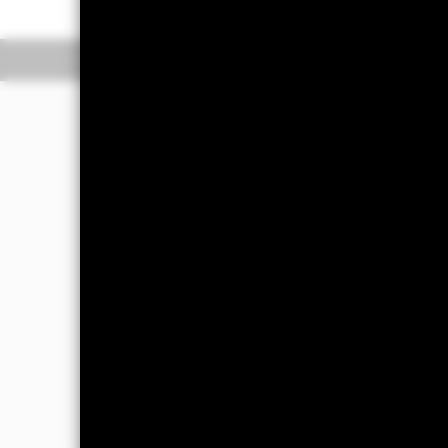
Overzicht
Rendeme
Beleggingsdoel
Het Fonds streeft naar een rendemen
risicoprofiel (d.w.z. een evaluatie van
Het risicoprofiel van de portefeuille 
van schommeling) van het rendement va
Het Fonds hanteert een flexibele bena
die wereldwijd beleggen in effecten 
effecten) (bv. obligaties), VR-gerela
cash en andere fondsen. De VR-effect
supranationale instellingen en kunne
Vermogensbeheerder (VB) streeft ern
macro-economische categorieën 'groei', 