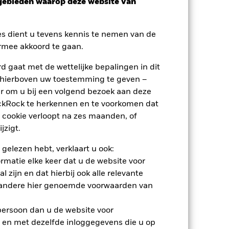
sgebieden waarop deze website van
nden
es dient u tevens kennis te nemen van de
rmee akkoord te gaan.
erlies of de winst per jaar over de
m te beoordelen hoe het product in het
 gaat met de wettelijke bepalingen in dit
 hierboven uw toestemming te geven –
r om u bij een volgend bezoek aan deze
ackRock te herkennen en te voorkomen dat
 cookie verloopt na zes maanden, of
jzigt.
 gelezen hebt, verklaart u ook:
rmatie elke keer dat u de website voor
 zijn en dat hierbij ook alle relevante
 andere hier genoemde voorwaarden van
 persoon dan u de website voor
 en met dezelfde inloggegevens die u op