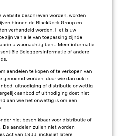
ze website beschreven worden, worden
2022
2023
2024
2025
ijven binnen de BlackRock Group en
den verhandeld worden. Het is uw
Vergelijkende benchmark 2 (%)
 zijn van alle van toepassing zijnde
waarin u woonachtig bent. Meer informatie
2021
2022
2023
2024
2025
ssentiële Beleggersinformatie of andere
ds.
-10,4
7,9
8,4
10,9
om aandelen te kopen of te verkopen van
te genoemd worden, door wie dan ook in
1,5
5,1
5,3
4,3
bod, uitnodiging of distributie onwettig
ergelijk aanbod of uitnodiging doet niet
nd aan wie het onwettig is om een
.
p-/uitstapvergoedingen worden niet in
nder niet beschikbaar voor distributie of
 De aandelen zullen niet worden
n.
In het verleden behaalde resultaten
s Act van 1933, inclusief latere