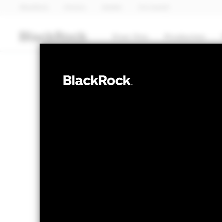
BlackRock
iShares
Aladdin
Ons bedrijf
Over Ons
Producten
MULTI-ASSET
Blackrock Glob
Conservative 
NAV per 05/aug/2026
Veranderi
USD 126,53
US
Variatie 52wk: 114,98 - 126,53