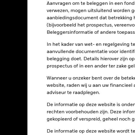
n of kapitaal terug te betalen.
Liquiditeitsrisico: lagere liquiditeit b
Aanvragen om te beleggen in een fond
stellen beleggingen gemakkelijk aan te kopen of te verkopen.
verwezen, mogen uitsluitend worden g
aanbiedingsdocument dat betrekking h
(bijvoorbeeld het prospectus, vereenv
Kerngegevens
Beleggersinformatie of andere toepass
In het kader van wet- en regelgeving t
aanvullende documentatie voor identif
USD 6.468.640
Introductiedatum
belegging doet. Details hierover zijn 
Valuta reeks
prospectus of in een ander ter zake g
17/jun/2021
Beleggingscategorie
Wanneer u onzeker bent over de beteke
USD
Vergelijkende benchmark 2
website, raden wij u aan uw financieel
ICE BofA US T-Bill 0-3 Month
adviseur te raadplegen.
(G0B1) (USD)
Aankoopkosten (maximaal)
Overige
De informatie op deze website is onder
Beheerskosten
rechten voorbehouden zijn. Deze infor
0,00%
Prestatievergoeding
gekopieerd of verspreid, geheel noch ge
IE00BMDQ5140
Minimale vervolginleg
De informatie op deze website wordt t
USD 1.000.000,00