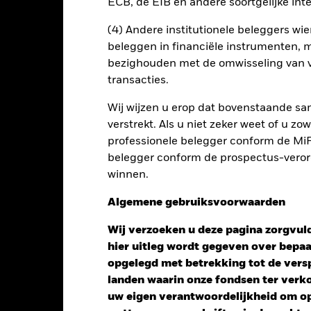
ECB, de EIB en andere soortgelijke inte
Risicometer
nt
Kerngegevens
Managers
P
(4) Andere institutionele beleggers wier
beleggen in financiële instrumenten, m
bezighouden met de omwisseling van v
transacties.
Wij wijzen u erop dat bovenstaande sam
verstrekt. Als u niet zeker weet of u z
professionele belegger conform de MiFI
belegger conform de prospectus-verorde
winnen.
Algemene gebruiksvoorwaarden
Wij verzoeken u deze pagina zorgvuld
hier uitleg wordt gegeven over bepa
opgelegd met betrekking tot de versp
landen waarin onze fondsen ter ver
uw eigen verantwoordelijkheid om op 
Performance