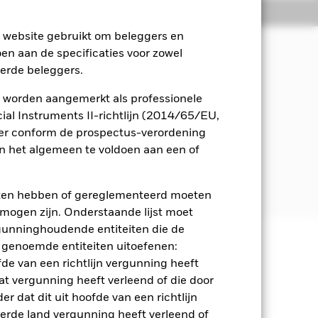
osities
Documenten
e website gebruikt om beleggers en
oen aan de specificaties voor zowel
eerde beleggers.
n inkomsten uit de activa van het
appij en governance ('ESG').
 worden aangemerkt als professionele
al Instruments II-richtlijn (2014/65/EU,
o. Hiertoe behoren obligaties en
ger conform de prospectus-verordening
 het algemeen te voldoen aan een of
 in het prospectus. Raadpleeg voor
om/baselinescreens.
eten hebben of gereglementeerd moeten
e mogen zijn. Onderstaande lijst moet
ergunninghoudende entiteiten die de
 genoemde entiteiten uitoefenen:
 en stijgen, en zijn niet
fde van een richtlijn vergunning heeft
at vergunning heeft verleend of die door
aanzienlijk invloed op de prestaties
r dat dit uit hoofde van een richtlijn
veau verhogen. Derivaten zijn zeer
derde land vergunning heeft verleend of