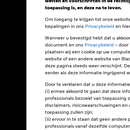
wetten en voorschriften in de recht
toepassing is, en deze na te leven.
Om toegang te krijgen tot onze websit
endement
bepalingen in ons
Privacybeleid
en hie
Wanneer u bevestigd hebt dat u akkoord
Kalenderjaar
Op jaarbasis
Cumulatief
12 maa
document en ons
Privacybeleid
– door
ge: 2017-05-01 00:00:00 to 2026-07-31 00:00:00.
: -16 to 32.
plaatsen wij een cookie op uw compute
ze grafiek toont de prestatie van het product als het procentuele v
website of een andere website van Bl
gelopen 8 jaar vergeleken met de benchmark. Het kan u helpen o
rleden werd beheerd en het met de benchmark te vergelijken.
deze pagina steeds weer verschijnt. De
eerder als deze informatie ingrijpend wi
art
15
r chart with 2 data series.
Door te verklaren dat u deze informatie
e chart has 1 X axis displaying categories.
e chart has 1 Y axis displaying Values. Range: -20 to 15.
10
(i) ermee akkoord te gaan dat deze info
professionals bezoekt van toepassing zal
5
disclaimers, risicowaarschuwingen en
toepassing zullen zijn;
0
(ii) ervoor in te staan dat geen andere
alues
professionals vanaf dezelfde computer
-5