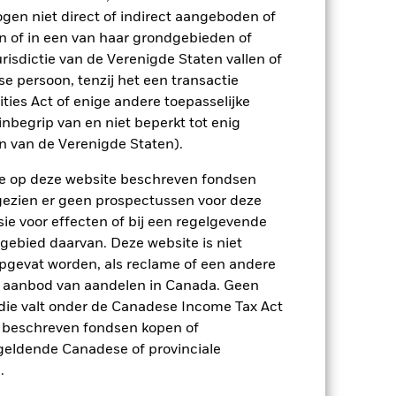
ogen niet direct of indirect aangeboden of
n of in een van haar grondgebieden of
n.
In het verleden behaalde resultaten
risdictie van de Verenigde Staten vallen of
ten kunnen zich in de toekomst heel
 in het verleden werd beheerd
 persoon, tenzij het een transactie
arde (NIW), waarbij de bruto-inkomsten,
rities Act of enige andere toepasselijke
ging kan stijgen of dalen als gevolg
nbegrip van en niet beperkt tot enig
e valuta dan die gebruikt in de
en van de Verenigde Staten).
n de op deze website beschreven fondsen
ngezien er geen prospectussen voor deze
ie voor effecten of bij een regelgevende
 gebied daarvan. Deze website is niet
pgevat worden, als reclame of een andere
r aanbod van aandelen in Canada. Geen
die valt onder de Canadese Income Tax Act
ienlijk invloed op de prestaties van
rhogen.
Derivaten zijn zeer gevoelig voor
e beschreven fondsen kopen of
insten, wat leidt tot grotere
e geldende Canadese of provinciale
rige of complexe manier wordt
et bepaalde activiteiten die niet in
.
stuk kleiner worden en een dergelijke
et een fonds zonder een dergelijke