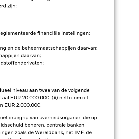
tere verliezen of winsten, wat leidt
d zijn:
 op een uitvoerige of complexe
e zich bezighouden met bepaalde
aan een belegging in het Fonds een
ening kan een negatief effect
ijke screening.
glementeerde financiële instellingen;
n. Het gebruik van derivaten voor
lenklassen in het fonds betekenen.
gging en de beheermaatschappijen daarvan;
smettingsrisico voor andere
happijen daarvan;
jst van alle aandelenklassen in het
ndstoffenderivaten;
e naam van de aandelenklasse.
ij de beheermaatschappij van het
 van de hiermee verbonden inkomsten
dueel niveau aan twee van de volgende
ing van opbrengsten uit
taal EUR 20.000.000, (ii) netto-omzet
opgenomen.
en EUR 2.000.000.
Toon minder
 met inbegrip van overheidsorganen die op
eidsschuld beheren, centrale banken,
SFDR Web Disclosure
Download
llingen zoals de Wereldbank, het IMF, de