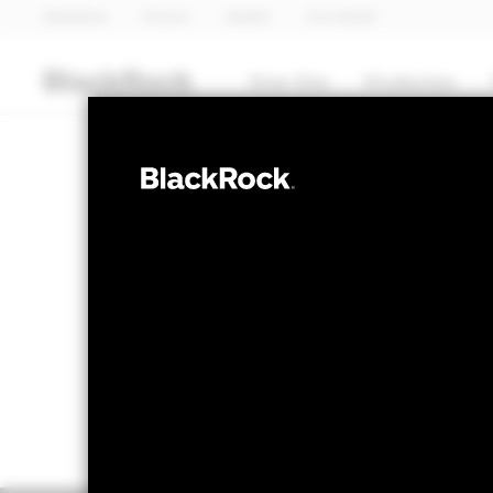
BlackRock
iShares
Aladdin
Ons bedrijf
Over Ons
Producten
OBLIGATIES
BGF Euro Corp
NAV per 07/aug/2026
Veranderi
SEK 106,11
SE
Variatie 52wk: 104,21 - 107,24