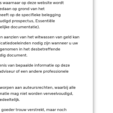
s waarnaar op deze website wordt
ptreden als tegenpartij voor afgeleide
edaan op grond van het
et Fonds aangehouden effect is mogelijk
eeft op de specifieke belegging
etekent dat er onvoldoende kopers of
oudigd prospectus, Essentiële
elijke documentatie).
en aanzien van het witwassen van geld kan
icatiedoeleinden nodig zijn wanneer u uw
opgenomen in het desbetreffende
eldig document.
14/jun/2017
nis van bepaalde informatie op deze
SEK
 adviseur of een andere professionele
Obligaties
Artikel 8
worpen aan auteursrechten, waarbij alle
1,01%
matie mag niet worden verveelvoudigd,
deeltelijk.
LU1622601463
USD 5.000,00
e goeder trouw verstrekt, maar noch