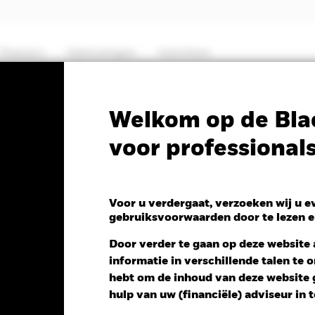
Thema's
Oplossingen
Inzichten
PRIIP KID
Factsheet
Prospectus
Welkom op de Bla
voor professional
orate Bond Fund
Voor u verdergaat, verzoeken wij u 
gebruiksvoorwaarden door te lezen e
ng NAV 1 dag per 07/aug/2026
Door verder te gaan op deze website a
K 0,01 (0,01%)
informatie in verschillende talen te
hebt om de inhoud van deze website g
hulp van uw (financiële) adviseur in 