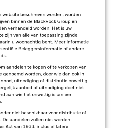
ze website beschreven worden, worden
ijven binnen de BlackRock Group en
den verhandeld worden. Het is uw
 zijn van alle van toepassing zijnde
waarin u woonachtig bent. Meer informatie
2022
2023
2024
2025
ssentiële Beleggersinformatie of andere
nchmark 1 (%)
ds.
den die niet langer van toepassing zijn.
om aandelen te kopen of te verkopen van
te genoemd worden, door wie dan ook in
ing en -beleid gewijzigd.
bod, uitnodiging of distributie onwettig
2021
2022
2023
2024
2025
ergelijk aanbod of uitnodiging doet niet
nd aan wie het onwettig is om een
-1,6
-14,6
8,9
3,7
2,5
.
nder niet beschikbaar voor distributie of
-1,0
-13,9
8,0
4,7
3,0
 De aandelen zullen niet worden
p-/uitstapvergoedingen worden niet in
s Act van 1933, inclusief latere