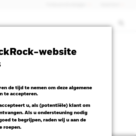
Professionele belegger
Nederland
SFDR Web Disclosure
Download
ckRock-website
s
even de tijd te nemen om deze algemene
n te accepteren.
ccepteert u, als (potentiële) klant om
 ontvangen. Als u ondersteuning nodig
oed te begrijpen, raden wij u aan de
te roepen.