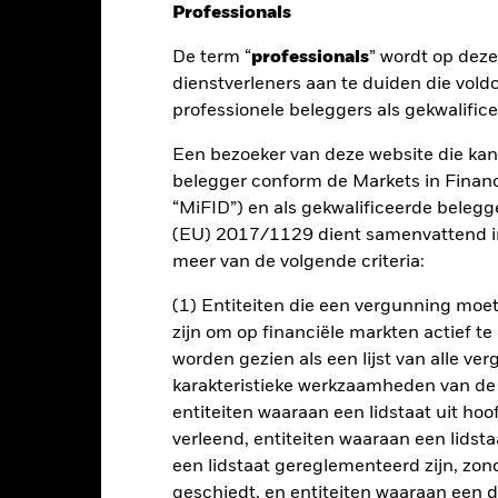
Professionals
nt
Kerngegevens
Managers
P
De term “
professionals
” wordt op dez
dienstverleners aan te duiden die vold
professionele beleggers als gekwalific
rendement op uw belegging door een combinatie van kapitaalgroei e
mming is met de beginselen van beleggen gericht op milieu, maatsch
Een bezoeker van deze website die kan
belegger conform de Markets in Financi
jn totale activa in vastrentende effecten die zijn uitgedrukt in eur
“MiFID”) en als gekwalificeerde beleg
ffecten met korte looptijden).
(EU) 2017/1129 dient samenvattend in
meer van de volgende criteria:
n belegd in overeenstemming met zijn ESG-beleid zoals uiteengezet
en het prospectus en de website van BlackRock op www.blackrock.c
(1) Entiteiten die een vergunning mo
zijn om op financiële markten actief t
worden gezien als een lijst van alle v
karakteristieke werkzaamheden van de
lrisico.
De waarde en het rendement van beleggingen kunnen dalen
entiteiten waaraan een lidstaat uit hoo
ogelijk hun oorspronkelijke inleg.
verleend, entiteiten waaraan een lidsta
tetarieven en/of in de wanbetalingsquote van emittenten hebben een 
een lidstaat gereglementeerd zijn, zonde
e of werkelijke verlagingen van de kredietrating kunnen het risiconi
geschiedt, en entiteiten waaraan een 