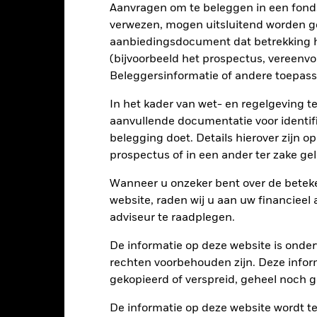
Aanvragen om te beleggen in een fond
tellingen die diensten leveren zoals de bewaring van activa, of die o
verwezen, mogen uitsluitend worden g
llen aan financieel verlies.
Kredietrisico: de emittent van een in h
aanbiedingsdocument dat betrekking h
n of kapitaal terug te betalen.
Liquiditeitsrisico: lagere liquiditeit b
stellen beleggingen gemakkelijk aan te kopen of te verkopen.
(bijvoorbeeld het prospectus, vereenv
Beleggersinformatie of andere toepass
Kerngegevens
In het kader van wet- en regelgeving t
aanvullende documentatie voor identif
belegging doet. Details hierover zijn 
prospectus of in een ander ter zake g
EUR 2.104.200.239
Introductiedatum
Wanneer u onzeker bent over de beteke
Valuta reeks
website, raden wij u aan uw financieel
14/mei/2003
Beleggingscategorie
adviseur te raadplegen.
EUR
SFDR-classificatie
De informatie op deze website is onder
ICE BofA Euro Corporate Index
Doorlopende kosten
rechten voorbehouden zijn. Deze infor
(ER00) (EUR)
gekopieerd of verspreid, geheel noch ge
ISIN
5,00%
Minimale eerste inleg
0,80%
De informatie op deze website wordt t