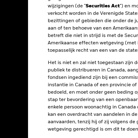
nmerking genomen bij de berekening.
wijzigingen (de "
Securities Act
") en m
verkocht worden in de Verenigde State
 getoonde cijfers hebben betrekking op de prestaties in het verlede
bezittingen of gebieden die onder de ju
rmen geen betrouwbare indicator voor toekomstige resultaten. Mark
ders ontwikkelen. Het kan u helpen om te beoordelen hoe het fonds
aan of ten behoeve van een Amerikaanse
 prestaties worden weergegeven op basis van de netto-inventariswa
betreft die niet in strijd is met de Secu
dien van toepassing, worden herbelegd. Het rendement van uw beleg
Amerikaanse effecten wetgeving (met i
n valutaschommelingen als uw belegging wordt gedaan in een ander
toepasselijk recht van een van de stat
rekening van de prestaties in het verleden. Bron: Blackrock
Het is niet en zal niet toegestaan zij
publiek te distribueren in Canada, aa
fondsen ingediend zijn bij een commiss
Belangrijkste Risico's
instantie in Canada of een provincie of
bedoeld, en moet onder geen beding o
stap ter bevordering van een openbaa
enkele persoon woonachtig in Canada 
rieven en/of in de wanbetalingsquote van emittenten hebben een aanz
kelijke verlagingen van de kredietrating kunnen het risiconiveau ve
kan een overdracht van aandelen in d
 waarop ze gebaseerd zijn en kunnen leiden tot grotere verliezen of w
aanvaarden, tenzij hij of zij volgens d
ds. De invloed op het Fonds kan groter zijn wanneer op een uitvoe
s streeft ernaar ondernemingen uit te sluiten die zich bezighouden m
wetgeving gerechtigd is om dit te doen
 Na een ESG-screening kan het potentiële beleggingsuniversum een 
n op de waarde van de beleggingen van het Fonds in vergelijking m