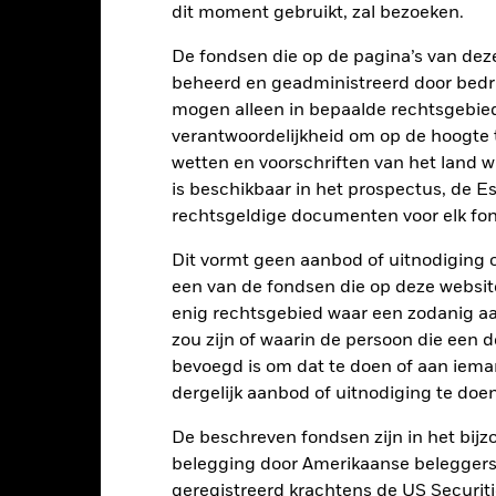
dit moment gebruikt, zal bezoeken.
-10
De fondsen die op de pagina’s van de
beheerd en geadministreerd door bedr
-15
mogen alleen in bepaalde rechtsgebie
verantwoordelijkheid om op de hoogte te
-20
wetten en voorschriften van het land 
2016
2017
2018
2019
2020
2021
is beschikbaar in het prospectus, de E
Totaalrendement (%)
Beperkende be
rechtsgeldige documenten voor elk fon
d of interactive chart.
Tijdens deze periode behaalde het Fonds zijn rendement in omstandighe
Dit vormt geen aanbod of uitnodiging 
een van de fondsen die op deze websi
p 16/dec/2025 heeft het Fonds zijn naam en/of beleggingsdoelstell
enig rechtsgebied waar een zodanig aan
2016
2017
2018
2019
2020
zou zijn of waarin de persoon die een d
bevoegd is om dat te doen of aan iema
otaalrendement (%)
-1,8
6,8
2,5
dergelijk aanbod of uitnodiging te doen
SEK
eperkende benchmark
De beschreven fondsen zijn in het bijzo
-1,1
6,3
2,6
 (%) EUR
belegging door Amerikaanse beleggers.
t rendement is weergegeven na aftrek van de lopende kosten. Insta
geregistreerd krachtens de US Securitie