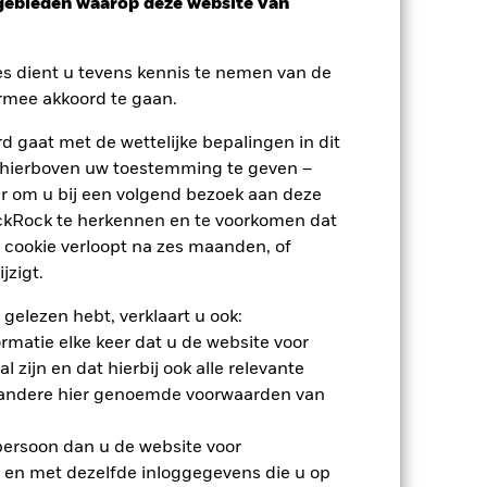
sgebieden waarop deze website van
es dient u tevens kennis te nemen van de
rmee akkoord te gaan.
 gaat met de wettelijke bepalingen in dit
nden
 hierboven uw toestemming te geven –
r om u bij een volgend bezoek aan deze
erlies of de winst per jaar over de
ackRock te herkennen en te voorkomen dat
m te beoordelen hoe het product in het
 cookie verloopt na zes maanden, of
jzigt.
 gelezen hebt, verklaart u ook:
rmatie elke keer dat u de website voor
 zijn en dat hierbij ook alle relevante
 andere hier genoemde voorwaarden van
 persoon dan u de website voor
 en met dezelfde inloggegevens die u op