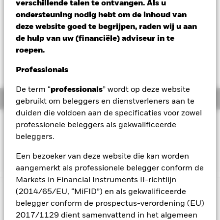
Verandering NAV 1 dag per 07/aug/2026
verschillende talen te ontvangen. Als u
EUR -0,01 (-0,01%)
ondersteuning nodig hebt om de inhoud van
deze website goed te begrijpen, raden wij u aan
Totaalrendement per 06/aug/2026
YTD:
-0,13%
de hulp van uw (financiële) adviseur in te
roepen.
Weighted Av YTM per 06/aug/2026
2,77%
Professionals
De term “
professionals
” wordt op deze website
Overzicht
gebruikt om beleggers en dienstverleners aan te
duiden die voldoen aan de specificaties voor zowel
BELEGGINGSDOEL
professionele beleggers als gekwalificeerde
beleggers.
Het fonds streeft ernaar het rendement te volgen van een
index die bestaat uit Duitse staatsobligaties.
Een bezoeker van deze website die kan worden
aangemerkt als professionele belegger conform de
Markets in Financial Instruments II-richtlijn
(2014/65/EU, “MiFID”) en als gekwalificeerde
BELANGRIJKE GEGEVENS: Kapitaalrisico.
De waarde en
belegger conform de prospectus-verordening (EU)
het rendement van beleggingen kunnen dalen en stijgen, en
2017/1129 dient samenvattend in het algemeen
zijn niet gegarandeerd. Beleggers verliezen mogelijk hun