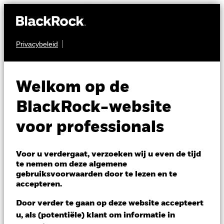
Privacybeleid
OBLIGATIES
iShares eb.rexx®
Welkom op de
Government
BlackRock-website
Germany 2.5-
EXHC
voor professionals
5.5yr UCITS ETF
(DE)
Voor u verdergaat, verzoeken wij u even de tijd
te nemen om deze algemene
gebruiksvoorwaarden door te lezen en te
accepteren.
NAV per 07/aug/2026
EUR 93,36
Door verder te gaan op deze website accepteert
Variatie 52wk: 92,70 - 95,07
u, als (potentiële) klant om informatie in