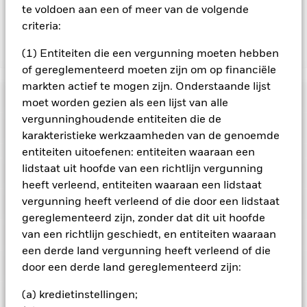
oorspronkelijke inleg.
te voldoen aan een of meer van de volgende
criteria:
Toon minder
(1) Entiteiten die een vergunning moeten hebben
of gereglementeerd moeten zijn om op financiële
iShares eb.rexx® Government Germany 2.5-5.5yr
markten actief te mogen zijn. Onderstaande lijst
UCITS ETF (DE)
Risicometer
moet worden gezien als een lijst van alle
vergunninghoudende entiteiten die de
Performance
karakteristieke werkzaamheden van de genoemde
entiteiten uitoefenen: entiteiten waaraan een
Grafiek
lidstaat uit hoofde van een richtlijn vergunning
Kerngegevens
Kredietrisico, veranderingen in rentetarieven en/of in de
heeft verleend, entiteiten waaraan een lidstaat
wanbetalingsquote van emittenten hebben een aanzienlijk
invloed op de prestaties van vastrentende effecten. Potentiële
vergunning heeft verleend of die door een lidstaat
Volledige grafiek bekijken
Portefeuille kenmerken
of werkelijke verlagingen van de kredietrating kunnen het
Fondsomvang
EUR 223.472.942
gereglementeerd zijn, zonder dat dit uit hoofde
risiconiveau verhogen.
Het beleggingsrisico is
per 07/aug/2026
geconcentreerd in specifieke sectoren, landen, valuta's of
Geregistreerde locaties
van een richtlijn geschiedt, en entiteiten waaraan
bedrijven. Dit betekent dat het Fonds gevoeliger is voor lokale
Aantal posities
19
Basisvaluta
EUR
een derde land vergunning heeft verleend of die
economische, markt-, politieke, duurzaamheids- of
per 06/aug/2026
Uitkeringen
regelgevingsgebeurtenissen.
Posities
door een derde land gereglementeerd zijn:
Index
Eb Rexx Government
Duitsland
Tegenpartijrisico: De insolventie van instellingen die diensten
Index-code
-
Germany 2.5-5.5 Close
leveren zoals de bewaring van activa, of die optreden als
(a) kredietinstellingen;
Portefeuilleverdeling
tegenpartij voor afgeleide instrumenten, kunnen het Fonds
Standaarddeviatie (3j)
2,82%
Uitgegeven aandelen
2.393.742
Frankrijk