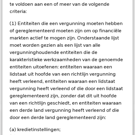
te voldoen aan een of meer van de volgende
gegenereerde inkomsten kunnen fluctueren en het is niet
criteria:
zeker dat u uw oorspronkelijke inleg terugontvangt. Twee
belangrijke risico’s waaraan beleggingen in obligaties
(1) Entiteiten die een vergunning moeten hebben
blootstaan, zijn het renterisico en kredietrisico. Wanneer de
marktrente stijgt, is er doorgaans sprake van een
of gereglementeerd moeten zijn om op financiële
overeenkomstige daling van de marktwaarde van obligaties.
markten actief te mogen zijn. Onderstaande lijst
Het kredietrisico heeft betrekking op de mogelijkheid dat de
moet worden gezien als een lijst van alle
emittent van een obligatie niet in staat zal zijn de hoofdsom
vergunninghoudende entiteiten die de
terug te betalen en/of de verschuldigde rente te betalen.
karakteristieke werkzaamheden van de genoemde
Vastrentende waarden die zijn uitgegeven door overheden
kunnen beïnvloed worden door de algemene indruk van de
entiteiten uitoefenen: entiteiten waaraan een
stabiliteit van het betreffende land en de voorgestelde of
lidstaat uit hoofde van een richtlijn vergunning
reeds toegepaste verlaging van de kredietrating ervan.
heeft verleend, entiteiten waaraan een lidstaat
vergunning heeft verleend of die door een lidstaat
gereglementeerd zijn, zonder dat dit uit hoofde
Toon minder
van een richtlijn geschiedt, en entiteiten waaraan
iShares eb.rexx® Government Germany UCITS ETF
een derde land vergunning heeft verleend of die
(DE)
Risicometer
door een derde land gereglementeerd zijn:
(a) kredietinstellingen;
Performance