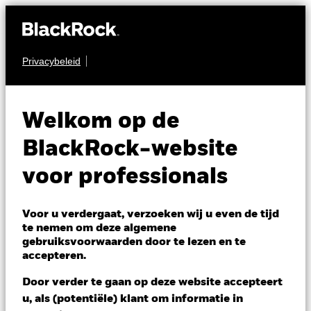
Privacybeleid
OBLIGATIES
iShares eb.rexx®
Welkom op de
Government
EXHA
BlackRock-website
Germany UCITS
voor professionals
ETF (DE)
Voor u verdergaat, verzoeken wij u even de tijd
NAV per 07/aug/2026
te nemen om deze algemene
EUR 123,33
gebruiksvoorwaarden door te lezen en te
accepteren.
Variatie 52wk: 122,23 - 125,74
Verandering NAV 1 dag per 07/aug/2026
Door verder te gaan op deze website accepteert
EUR -0,05 (-0,04%)
u, als (potentiële) klant om informatie in