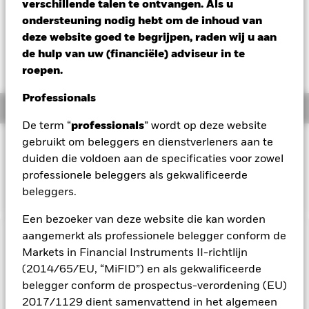
verschillende talen te ontvangen. Als u
Totaalrendement per 06/aug/2026
ondersteuning nodig hebt om de inhoud van
YTD:
-0,03%
deze website goed te begrijpen, raden wij u aan
Weighted Av YTM per 06/aug/2026
de hulp van uw (financiële) adviseur in te
2,87%
roepen.
Professionals
Overzicht
De term “
professionals
” wordt op deze website
gebruikt om beleggers en dienstverleners aan te
BELEGGINGSDOEL
duiden die voldoen aan de specificaties voor zowel
Het fonds streeft ernaar het rendement te volgen van een
professionele beleggers als gekwalificeerde
index die bestaat uit Duitse staatsobligaties.
beleggers.
Een bezoeker van deze website die kan worden
aangemerkt als professionele belegger conform de
BELANGRIJKE GEGEVENS: Kapitaalrisico.
De waarde en
Markets in Financial Instruments II-richtlijn
het rendement van beleggingen kunnen dalen en stijgen, en
(2014/65/EU, “MiFID”) en als gekwalificeerde
zijn niet gegarandeerd. Beleggers verliezen mogelijk hun
belegger conform de prospectus-verordening (EU)
oorspronkelijke inleg.
2017/1129 dient samenvattend in het algemeen
Belangrijke informatie:
De waarde van uw belegging en de