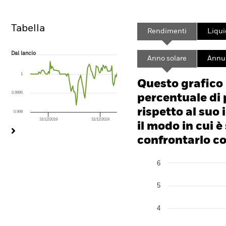
Tabella
Rendimenti
Liqui
Dal lancio
Dal lancio
Anno solare
Annua
Line chart with 101 data points.
The chart has 1 X axis displaying Time. Range: 2009-03-01 00:00:00 to
1
The chart has 1 Y axis displaying values. Range: 0.999 to 1.0005.
Questo grafico
0.9995
percentuale di 
rispetto al suo 
0.999
31/12/2019
31/12/2024
End of interactive chart.
il modo in cui è
confrontarlo con
Chart
6
Bar chart with 2 data series
The chart has 1 X axis disp
The chart has 1 Y axis disp
5
4