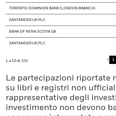
TORONTO-DOMINION BANK (LONDON BRANCH)
SANTANDER UK PLC
BANK OF NOVA SCOTIA GB
SANTANDER UK PLC
Pre
1
1 a 10 di 331
Le partecipazioni riportate 
su libri e registri non uffic
rappresentative degli investi
investimento non devono bas