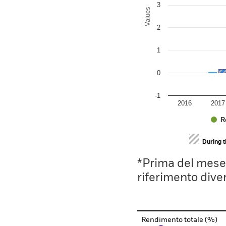
3
Values
2
1
0
-1
2016
2017
R
End of interactive chart.
During 
*Prima del mese 
riferimento divers
Rendimento totale (%)