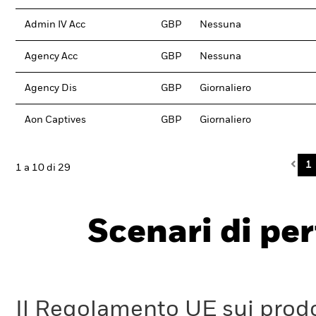
Admin IV Acc
GBP
Nessuna
Agency Acc
GBP
Nessuna
Agency Dis
GBP
Giornaliero
Aon Captives
GBP
Giornaliero
Pre
1
1 a 10 di 29
Scenari di pe
Il Regolamento UE sui prodot