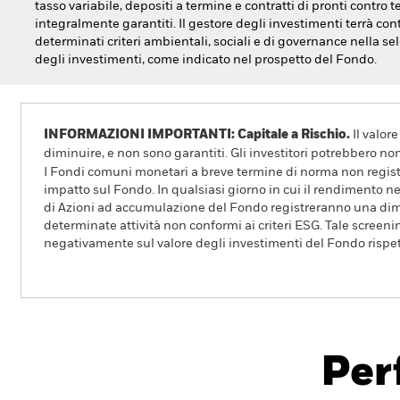
tasso variabile, depositi a termine e contratti di pronti contro 
integralmente garantiti. Il gestore degli investimenti terrà con
determinati criteri ambientali, sociali e di governance nella se
degli investimenti, come indicato nel prospetto del Fondo.
INFORMAZIONI IMPORTANTI: Capitale a Rischio.
Il valor
diminuire, e non sono garantiti. Gli investitori potrebbero no
I Fondi comuni monetari a breve termine di norma non registr
impatto sul Fondo. In qualsiasi giorno in cui il rendimento ne
di Azioni ad accumulazione del Fondo registreranno una dimi
determinate attività non conformi ai criteri ESG. Tale screeni
negativamente sul valore degli investimenti del Fondo rispet
BlackRock ICS Sterling Liquidity Fund
Per
Overview
Rendimento
Scheda