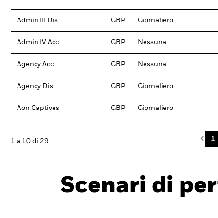
Admin III Dis
GBP
Giornaliero
Admin IV Acc
GBP
Nessuna
Agency Acc
GBP
Nessuna
Agency Dis
GBP
Giornaliero
Aon Captives
GBP
Giornaliero
Pre
1
1 a 10 di 29
Scenari di pe