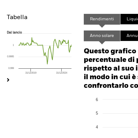
Tabella
Rendimenti
Liqui
Dal lancio
Dal lancio
Anno solare
Annua
Line chart with 104 data points.
The chart has 1 X axis displaying Time. Range: 2018-01-01 00:00:00 to
1
The chart has 1 Y axis displaying values. Range: 0.999 to 1.0005.
Questo grafico
0.9995
percentuale di 
rispetto al suo 
0.999
31/12/2019
31/12/2024
End of interactive chart.
il modo in cui è
confrontarlo con
Chart
6
Bar chart with 2 data series
The chart has 1 X axis disp
The chart has 1 Y axis disp
5
4