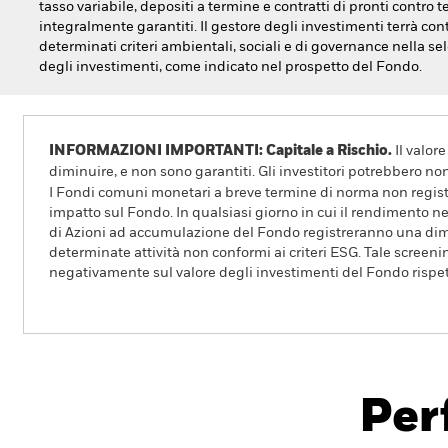
tasso variabile, depositi a termine e contratti di pronti contro 
integralmente garantiti. Il gestore degli investimenti terrà con
determinati criteri ambientali, sociali e di governance nella se
degli investimenti, come indicato nel prospetto del Fondo.
INFORMAZIONI IMPORTANTI: Capitale a Rischio.
Il valor
diminuire, e non sono garantiti. Gli investitori potrebbero no
I Fondi comuni monetari a breve termine di norma non registr
impatto sul Fondo. In qualsiasi giorno in cui il rendimento ne
di Azioni ad accumulazione del Fondo registreranno una dimi
determinate attività non conformi ai criteri ESG. Tale screeni
negativamente sul valore degli investimenti del Fondo rispet
BlackRock ICS Sterling Liquidity Fund
Per
Overview
Rendimento
Scheda