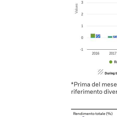
3
Values
2
1
0
-1
2016
2017
R
End of interactive chart.
During 
*Prima del mese 
riferimento divers
Rendimento totale (%)