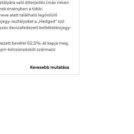
ztályára való átterjedés (más néven
enek érvényben a többi
eve alatt található legördülő
sijegy-osztályokat a „Hedged” szó
sszes devizafedezett befektetésijegy-
kezett bevétel 62,5%-át kapja meg,
apír-kölcsönzésből származó
Kevesebb mutatása
ojelentés
Tájékoztató
Letöltés
Holdingok
Szakirodalom