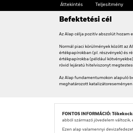
Áttekintés
Teljesítmény
Befektetési cél
Az Alap célja pozitív abszolút hozam 
Normál piaci körülmények között az Al
értékpapírokban (pl. részvények) és 
értékpapírokba (például kötvényekbe)
rövid lejáratú hitelviszonyt megteste
Az Alap fundamentumokon alapuló befe
meghatározott katalizátoreseményen (p
FONTOS INFORMÁCIÓ: Tőkekocká
abból származó jövedelem változik, 
Ezen alap valamennyi devizafedezet