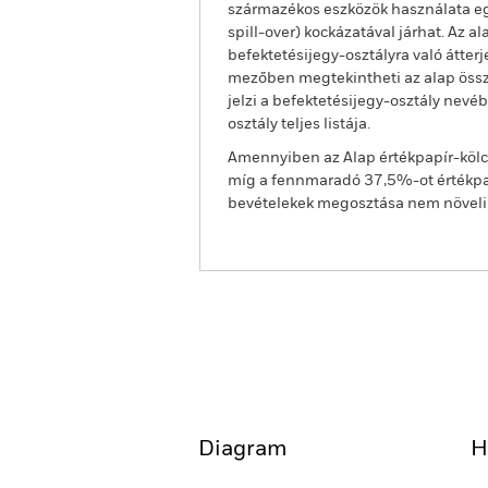
származékos eszközök használata egy
spill-over) kockázatával járhat. Az 
befektetésijegy-osztályra való átter
mezőben megtekintheti az alap össze
jelzi a befektetésijegy-osztály nevé
osztály teljes listája.
Amennyiben az Alap értékpapír-kölcs
míg a fennmaradó 37,5%-ot értékpap
bevételekek megosztása nem növeli az
BSF Global Event Driven 
Áttekintés
Teljesítmény
Diagram
H