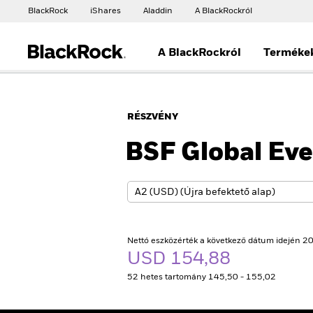
BlackRock
iShares
Aladdin
A BlackRockról
A BlackRockról
Terméke
RÉSZVÉNY
BSF Global Eve
Nettó eszközérték a következő dátum idején 20
USD 154,88
52 hetes tartomány 145,50 - 155,02