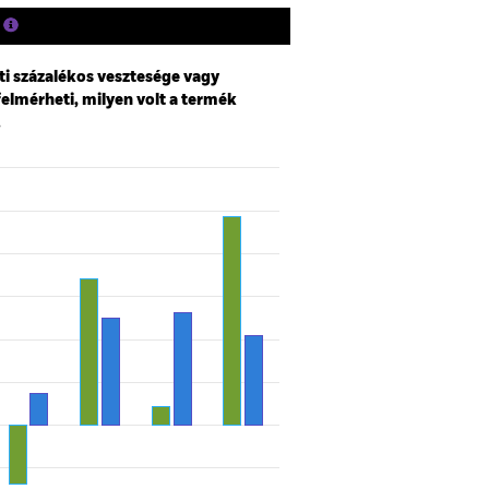
ti százalékos vesztesége vagy
felmérheti, milyen volt a termék
.