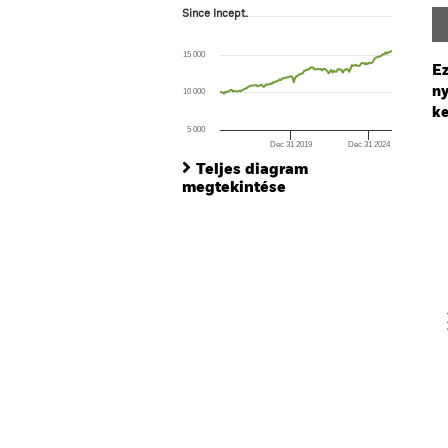
Since Incept.
Since Incept.
Line chart with 134 data points.
The chart has 1 X axis displaying Time. Ran
15 000
The chart has 1 Y axis displaying values. Range
Ez
ny
10 000
ke
5 000
Dec 31 2019
Dec 31 2024
Ch
End of interactive chart.
Ba
Teljes diagram
Th
megtekintése
Th
V