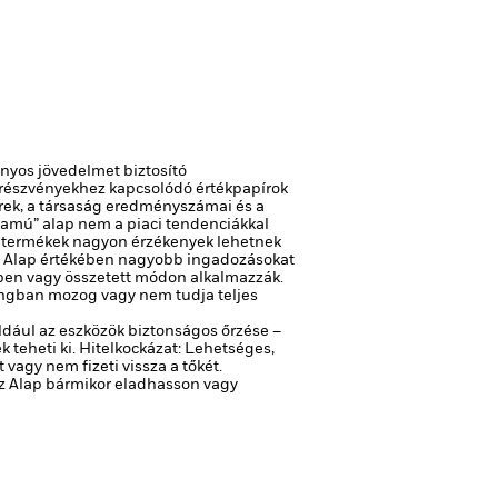
ányos jövedelmet biztosító
 részvényekhez kapcsolódó értékpapírok
hírek, a társaság eredményszámai és a
ozamú” alap nem a piaci tendenciákkal
 termékek nagyon érzékenyek lehetnek
 az Alap értékében nagyobb ingadozásokat
rben vagy összetett módon alkalmazzák.
hangban mozog vagy nem tudja teljes
ldául az eszközök biztonságos őrzése –
 teheti ki.
Hitelkockázat: Lehetséges,
agy nem fizeti vissza a tőkét.
 az Alap bármikor eladhasson vagy