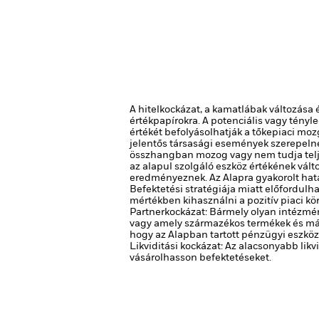
A hitelkockázat, a kamatlábak változása
értékpapírokra. A potenciális vagy tényl
értékét befolyásolhatják a tőkepiaci moz
jelentős társasági események szerepeln
összhangban mozog vagy nem tudja telje
az alapul szolgáló eszköz értékének vál
eredményeznek. Az Alapra gyakorolt hat
Befektetési stratégiája miatt előfordul
mértékben kihasználni a pozitív piaci kö
Partnerkockázat: Bármely olyan intézmén
vagy amely származékos termékek és más
hogy az Alapban tartott pénzügyi eszköz
Likviditási kockázat: Az alacsonyabb lik
vásárolhasson befektetéseket.