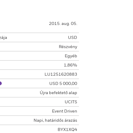
2015. aug. 05.
zája
USD
Részvény
Egyéb
1,86%
LU1251620883
USD 5 000,00
Újra befektető alap
UCITS
Event Driven
Napi, határidős árazás
BYX1XQ4