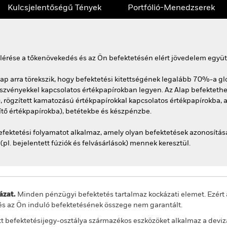
Kulcsjelentőségű Tények
Portfólió-Menedzserek
elérése a tőkenövekedés és az Ön befektetésén elért jövedelem együt
ap arra törekszik, hogy befektetési kitettségének legalább 70%-a gl
részvényekkel kapcsolatos értékpapírokban legyen. Az Alap befekteth
, rögzített kamatozású értékpapírokkal kapcsolatos értékpapírokba, 
sítő értékpapírokba), betétekbe és készpénzbe.
ktetési folyamatot alkalmaz, amely olyan befektetések azonosításá
l. bejelentett fúziók és felvásárlások) mennek keresztül.
zat.
Minden pénzügyi befektetés tartalmaz kockázati elemet. Ezért 
és az Ön induló befektetésének összege nem garantált.
t befektetésijegy-osztálya származékos eszközöket alkalmaz a deviz