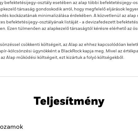
 befektetésijegy-osztály esetében az alap többi befektetésijegy-os
alapkezelő társaság gondoskodik arról, hogy megfelelő eljárások legy
jedés kockázatának minimalizálása érdekében. A közvetlenül az alap n
s befektetésijegy-osztályának listáját - a devizafedezett befekteté
ben. Ezen túlmenően az alapkezelő társaságtól kérésre elérhető az ö
önzéssel csökkenti költségeit, az Alap az ehhez kapcsolódóan kelet
ír-kölcsönzési ügynökként a BlackRock kapja meg. Mivel az értékp
 Alap működési költségeit, ezt kizártuk a folyó költségekből.
PRIIP KID
Havi portfóli
Fund
Teljesítmény
Kulcsjelentőségű Tények
Portfólió-Menedzserek
ozamok