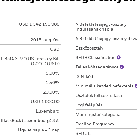
USD 1 342 199 988
A Befektetésijegy-osztály
indulásának napja
A Befektetésijegy-osztály devi
2015. aug. 04.
Eszközosztály
USD
SFDR Classification
CE BofA 3-MO US Treasury Bill
(G0O1) (USD)
Teljes költségarányos
5,00%
ISIN-kód
1,50%
Minimális kezdeti befektetés
20,00%
Osztalék felhasználása
USD 1 000,00
Jogi felépítés
Luxemburg
Morningstar kategória
BlackRock (Luxembourg) S.A.
Dealing Frequency
Ügylet napja + 3 nap
SEDOL