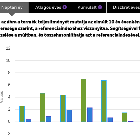
Naptári év
Átlagos éves
Kumulált
Diszkrét éves
ge: 2015-06-01 00:00:00 to 2026-07-31 00:00:00.
: -50 to 100.
 az ábra a termék teljesítményét mutatja az elmúlt 10 év évenkén
eresége szerint, a referenciaindexéhez viszonyítva. Segítségével 
zelése a múltban, és összehasonlíthatja azt a referenciaindexével
art
12
r chart with 2 data series.
e chart has 1 X axis displaying categories.
10
e chart has 1 Y axis displaying Values. Range: -4 to 12.
8
6
alues
4
2
0
-2