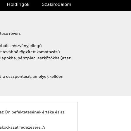
Holdingok
Szakirodalom
tese révén.
obális részvényjellegű
et továbbá rögzített kamatozású
alapokba, pénzpiaci eszközökbe (azaz
ra összpontosít, amelyek kellően
az Ön befektetésének értéke és az
akockázat fedezésére. A