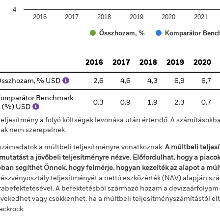
-4
2016
2017
2018
2019
2020
2021
Összhozam, %
Komparátor Bench
d of interactive chart.
2016
2017
2018
2019
2020
Összhozam, % USD
2,6
4,6
4,3
6,9
6,7
omparátor Benchmark
0,3
0,9
1,9
2,3
0,7
1 (%) USD
teljesítmény a folyó költségek levonása után értendő. A számításokba
jak nem szerepelnek.
számadatok a múltbeli teljesítményre vonatkoznak.
A múltbeli telje
mutatást a jövőbeli teljesítményre nézve. Előfordulhat, hogy a piac
ban segíthet Önnek, hogy felmérje, hogyan kezelték az alapot a mú
részvényosztály teljesítményét a nettó eszközérték (NAV) alapján szá
rabefektetésével. A befektetésből származó hozam a devizaárfolya
vekedhet vagy csökkenhet, ha a múltbeli teljesítményszámítástól e
ackrock