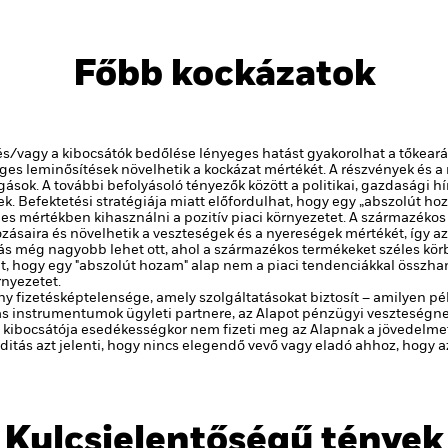
Főbb kockázatok
 és/vagy a kibocsátók bedőlése lényeges hatást gyakorolhat a tőkear
eges leminősítések növelhetik a kockázat mértékét.
A részvények és a
gások. A további befolyásoló tényezők között a politikai, gazdasági 
ek.
Befektetési stratégiája miatt előfordulhat, hogy egy „abszolút h
s mértékben kihasználni a pozitív piaci környezetet.
A származékos
tozásaira és növelhetik a veszteségek és a nyereségek mértékét, így
ás még nagyobb lehet ott, ahol a származékos termékeket széles kö
hat, hogy egy "abszolút hozam" alap nem a piaci tendenciákkal össz
rnyezetet.
y fizetésképtelensége, amely szolgáltatásokat biztosít – amilyen pé
 instrumentumok ügyleti partnere, az Alapot pénzügyi veszteségnek
 kibocsátója esedékességkor nem fizeti meg az Alapnak a jövedelmet v
viditás azt jelenti, hogy nincs elegendő vevő vagy eladó ahhoz, hogy
Kulcsjelentőségű tények