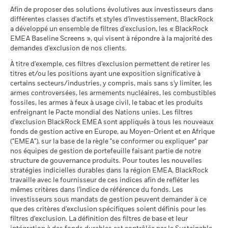
d'un mois. Concrètement, cela signifie que les performances
iShares III plc - Prospectus (French - France)
au 04/août/2026
Afin de proposer des solutions évolutives aux investisseurs dans
Ce que vous pourriez obtenir après déducti
entre le 01/01/2019 et le 31/12/2019 pourront être rendues
Intermédiaire
Notation des fonds ESG MSCI
A
Rendement annuel moyen
différentes classes d'actifs et styles d'investissement, BlackRock
MSCI - Contrevenants au
0,00%
(AAA-CCC)
publiques à compter du 01/02/2020.
a développé un ensemble de filtres d'exclusion, les « BlackRock
Pacte mondial des Nations
au 17/juil./2026
Unies
EMEA Baseline Screens », qui visent à répondre à la majorité des
Ce que vous pourriez obtenir après déducti
Favorable
Le pourcentage de prêt maximum peut varier à la hausse ou à
Rendement annuel moyen
au 04/août/2026
demandes d'exclusion de nos clients.
Pointage de qualité ESG
6,82
iShares III plc - Prospectus (English)
la baisse au fil du temps.
MSCI (0-10)
Le scénario de tension montre ce que vous pourriez obtenir
À titre d'exemple, ces filtres d'exclusion permettent de retirer les
MSCI - Charbon thermique
0,00%
au 17/juil./2026
titres et/ou les positions ayant une exposition significative à
dans des situations de marché extrêmes.
au 04/août/2026
L’activité de prêt de titres comporte un risque de perte si
Classification mondiale des
certains secteurs/industries, y compris, mais sans s'y limiter, les
Equity Emerging Markets
l'emprunteur fait défaut avant que les titres ne soient
iShares III plc - Prospectus (French -
MSCI - Sables bitumineux
0,00%
fonds selon Lipper
Global
armes controversées, les armements nucléaires, les combustibles
restitués et si, en raison des mouvements du marché, la valeur
Belgium^France)
au 04/août/2026
au 17/juil./2026
fossiles, les armes à feux à usage civil, le tabac et les produits
des garanties détenues a baissé et/ou la valeur des titres
enfreignant le Pacte mondial des Nations unies. Les filtres
prêtés a augmenté.
Moyenne pondérée de
156,37
d'exclusion BlackRock EMEA sont appliqués à tous les nouveaux
l'intensité carbone MSCI
fonds de gestion active en Europe, au Moyen-Orient et en Afrique
iShares III plc - Prospectus (German -
(tonnes de CO2e/M$ de
("EMEA"), sur la base de la règle "se conformer ou expliquer" par
Belgium^France)
ventes)
Données sur la
95,15%
participation aux secteurs
nos équipes de gestion de portefeuille faisant partie de notre
au 17/juil./2026
d'activité
structure de gouvernance produits. Pour toutes les nouvelles
MSCI Implied Temperature
> 2,5-3,0 °C
au 04/août/2026
stratégies indicielles durables dans la région EMEA, BlackRock
Rise (0-3,0+ °C)
travaille avec le fournisseur de ces indices afin de refléter les
Voir tous les documents
Pourcentage des avoirs du
4,85%
au 17/juil./2026
mêmes critères dans l'indice de référence du fonds. Les
fonds à l'égard desquels
investisseurs sous mandats de gestion peuvent demander à ce
des données ne sont pas
% des avoirs à l'égard
97,76
que des critères d'exclusion spécifiques soient définis pour les
disponibles
desquels des données ESG
MSCI
filtres d'exclusion. La définition des filtres de base et leur
au 04/août/2026
au 17/juil./2026