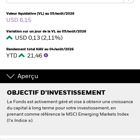
Valeur liquidative (VL) au 05/août/2026
Intermédiaires financiers
USD 6,15
Variation sur un jour de la VL au 05/août/2026
France
USD 0,13 (2,11%)
Change location
Rendement total NAV au 04/août/2026
BlackRock
YTD
21,46
iShares
Aperçu
Aladdin
OBJECTIF D'INVESTISSEMENT
Le Fonds est activement géré et vise à obtenir une croissance
Notre société
du capital à long terme pour votre investissement, en
prenant comme référence le MSCI Emerging Markets Index
(l’« Indice »).