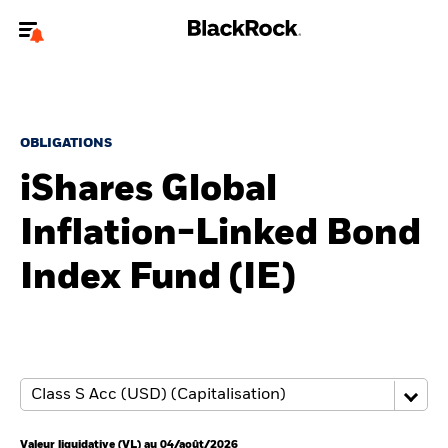
Bienvenue sur le site BlackRock pour les investisseurs
professionnels.
Pour accéder directement à un autre site BlackRock, veuillez mettre à
jour
votre type d'utilisateur
.
OBLIGATIONS
iShares Global
Nous connaître
Inflation-Linked Bond
Produits
Index Fund (IE)
Thèmes
ETF iShares
Analyses
Education
Valeur liquidative (VL) au 04/août/2026