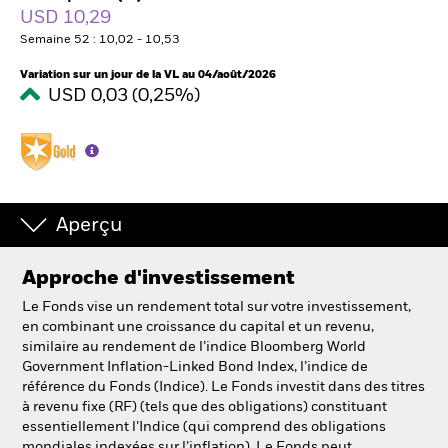
USD 10,29
Semaine 52 : 10,02 - 10,53
Intermédiaires financiers
Variation sur un jour de la VL au 04/août/2026
USD 0,03 (0,25%)
France
Change location
BlackRock
Aperçu
iShares
Approche d'investissement
Aladdin
Le Fonds vise un rendement total sur votre investissement,
Notre société
en combinant une croissance du capital et un revenu,
similaire au rendement de l’indice Bloomberg World
Government Inflation-Linked Bond Index, l’indice de
référence du Fonds (Indice). Le Fonds investit dans des titres
à revenu fixe (RF) (tels que des obligations) constituant
essentiellement l’Indice (qui comprend des obligations
mondiales indexées sur l’inflation). Le Fonds peut