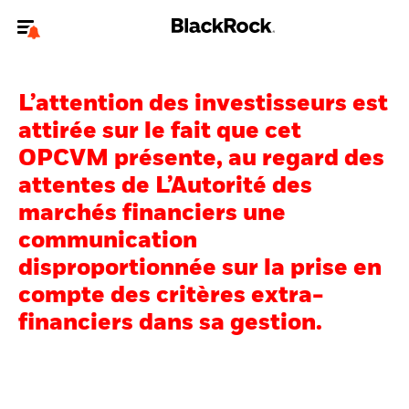
Bienvenue sur le site BlackRock pour les investisseurs
professionnels.
L’attention des investisseurs est
Pour accéder directement à un autre site BlackRock, veuillez mettre à
attirée sur le fait que cet
jour
votre type d'utilisateur
.
OPCVM présente, au regard des
attentes de L’Autorité des
Nous connaître
marchés financiers une
Produits
communication
disproportionnée sur la prise en
Thèmes
compte des critères extra-
ETF iShares
financiers dans sa gestion.
Analyses
Education