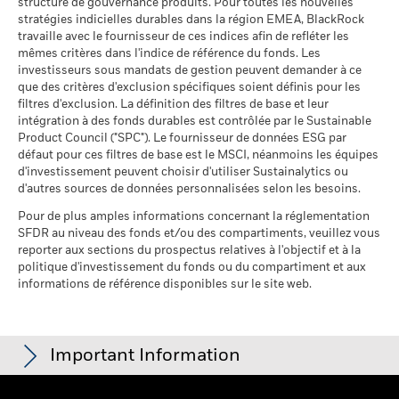
d'activité
structure de gouvernance produits. Pour toutes les nouvelles
% des avoirs à l'égard
Sustainability related disclosure - E_GLOP-
98,03
au 30/juin/2026
stratégies indicielles durables dans la région EMEA, BlackRock
desquels des données ESG
AGG (en)
travaille avec le fournisseur de ces indices afin de refléter les
MSCI
Pourcentage des avoirs du
0,06%
mêmes critères dans l'indice de référence du fonds. Les
fonds à l'égard desquels
au 17/juil./2026
investisseurs sous mandats de gestion peuvent demander à ce
des données ne sont pas
que des critères d'exclusion spécifiques soient définis pour les
disponibles
Pointage de qualité ESG
50,17
MSCI - centile par rapport aux
filtres d'exclusion. La définition des filtres de base et leur
Voir tous les documents
au 30/juin/2026
pairs
intégration à des fonds durables est contrôlée par le Sustainable
au 17/juil./2026
Product Council ("SPC"). Le fournisseur de données ESG par
L'exposition de BlackRock aux secteurs d'activité, telle qu'elle
défaut pour ces filtres de base est le MSCI, néanmoins les équipes
est indiquée ci-dessus, pour le charbon thermique et les
Fonds dans le groupe de
5 521
d'investissement peuvent choisir d'utiliser Sustainalytics ou
pairs
sables bitumineux, est calculée et déclarée pour les
d'autres sources de données personnalisées selon les besoins.
au 17/juil./2026
entreprises qui tirent plus de 5 % de leurs revenus du
charbon thermique ou des sables bitumineux, tel que défini
Pour de plus amples informations concernant la réglementation
% de couverture MSCI
92,45
par MSCI ESG Research. L’exposition aux entreprises qui
SFDR au niveau des fonds et/ou des compartiments, veuillez vous
Weighted Average Carbon
génèrent des revenus à partir du charbon thermique ou des
reporter aux sections du prospectus relatives à l'objectif et à la
Intensity
sables bitumineux (à un seuil de revenus de 0 %), telle que
politique d'investissement du fonds ou du compartiment et aux
au 17/juil./2026
informations de référence disponibles sur le site web.
définie par MSCI ESG Research, se répartit comme suit :
0,00% pour le charbon thermique et 0,00% pour les sables
Toutes les données proviennent des Notations de fonds ESG
bitumineux.
MSCI au 17/juil./2026 basées sur les positions détenues au
31/mars/2026. De ce fait, les caractéristiques de durabilité
Les indicateurs de participation aux secteurs d'activité sont
Important Information
du fonds peuvent parfois différer des Notations de fonds ESG
calculés par BlackRock à l’aide des données de MSCI ESG
MSCI.
Research qui fournit un profil de la participation de chaque