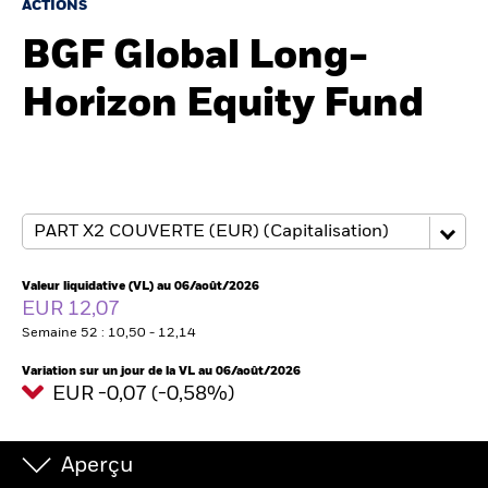
ACTIONS
BGF Global Long-
Intermédiaires financiers
Horizon Equity Fund
France
Change location
BlackRock
iShares
Valeur liquidative (VL) au 06/août/2026
Aladdin
EUR 12,07
Semaine 52 : 10,50 - 12,14
Notre société
Variation sur un jour de la VL au 06/août/2026
EUR -0,07 (-0,58%)
Aperçu