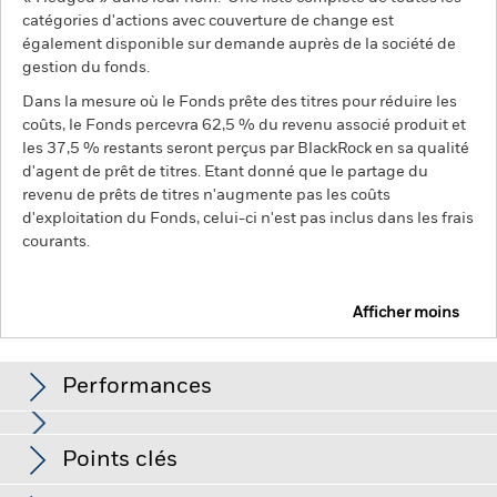
catégories d'actions avec couverture de change est
également disponible sur demande auprès de la société de
gestion du fonds.
Dans la mesure où le Fonds prête des titres pour réduire les
coûts, le Fonds percevra 62,5 % du revenu associé produit et
les 37,5 % restants seront perçus par BlackRock en sa qualité
d'agent de prêt de titres. Etant donné que le partage du
revenu de prêts de titres n'augmente pas les coûts
d'exploitation du Fonds, celui-ci n'est pas inclus dans les frais
courants.
Afficher moins
BGF Global Long-Horizon Equity Fund
Performances
Graphique
Points clés
Les marchés émergents sont généralement plus sensibles
aux conditions économiques et politiques que les marchés