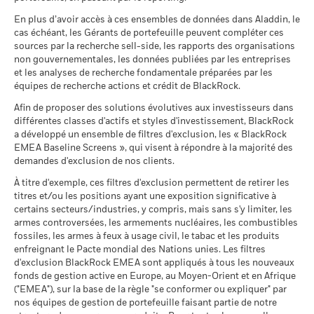
Minimal
(French)
au marché et/ou à des fins de gestion des risques. Allocations
stratégie d’investissement d’un fonds, veuillez consulter son
susceptibles de modification.
MSCI - Armes nucléaires
0,00%
En plus d’avoir accès à ces ensembles de données dans Aladdin, le
La performance indiquée est calculée après déduction des
prospectus.
Ce que vous pourriez obtenir après déducti
au 30/juin/2026
cas échéant, les Gérants de portefeuille peuvent compléter ces
Tension
frais courants. Les frais d’entrée/de sortie ne sont pas inclus
Rendement annuel moyen
sources par la recherche sell-side, les rapports des organisations
dans le calcul.
Pour consulter les méthodologies MSCI sur lesquelles
BlackRock Global Funds - Annual report and
MSCI - Armes à feu civiles
0,00%
non gouvernementales, les données publiées par les entreprises
audited financial statements (French)
reposent les Caractéristiques de durabilité, utilisez les liens
au 30/juin/2026
Ce que vous pourriez obtenir après déducti
et les analyses de recherche fondamentale préparées par les
Les chiffres indiqués se rapportent aux performances
Défavorable
ci-dessous.
Rendement annuel moyen
équipes de recherche actions et crédit de BlackRock.
passées.
Les performances passées ne sont pas un indicateur
MSCI - Tabac
0,00%
BlackRock Global Funds - Prospectus (French
fiable des performances futures. Les marchés pourraient
au 30/juin/2026
Afin de proposer des solutions évolutives aux investisseurs dans
Ce que vous pourriez obtenir après déducti
- France)
Intermédiaire
Notation des fonds ESG MSCI
A
évoluer très différemment. Ceci peut vous aider à évaluer la
Rendement annuel moyen
différentes classes d'actifs et styles d'investissement, BlackRock
MSCI - Contrevenants au
0,00%
(AAA-CCC)
façon dont le fonds a été géré dans le passé
a développé un ensemble de filtres d'exclusion, les « BlackRock
Pacte mondial des Nations
au 17/juil./2026
La performance est indiquée sur la base de la Valeur nette
Unies
EMEA Baseline Screens », qui visent à répondre à la majorité des
Ce que vous pourriez obtenir après déducti
Favorable
Rendement annuel moyen
au 30/juin/2026
demandes d'exclusion de nos clients.
d’inventaire (VNI), avec le revenu brut réinvesti le cas échéant.
Pointage de qualité ESG
6,96
BlackRock Global Funds - Prospectus
MSCI (0-10)
Le rendement de votre investissement peut augmenter ou
(English)
Le scénario de tension montre ce que vous pourriez obtenir
À titre d'exemple, ces filtres d'exclusion permettent de retirer les
MSCI - Charbon thermique
0,00%
au 17/juil./2026
diminuer en raison des fluctuations des devises si votre
titres et/ou les positions ayant une exposition significative à
dans des situations de marché extrêmes.
au 30/juin/2026
investissement est effectué dans une devise autre que celle
Classification mondiale des
certains secteurs/industries, y compris, mais sans s'y limiter, les
Equity Global
BlackRock Global Funds - Prospectus (French
MSCI - Sables bitumineux
0,00%
utilisée dans le calcul des performances passées. Source :
fonds selon Lipper
armes controversées, les armements nucléaires, les combustibles
- Belgium^France)
au 30/juin/2026
au 17/juil./2026
Blackrock
fossiles, les armes à feux à usage civil, le tabac et les produits
enfreignant le Pacte mondial des Nations unies. Les filtres
Moyenne pondérée de
61,02
d'exclusion BlackRock EMEA sont appliqués à tous les nouveaux
l'intensité carbone MSCI
fonds de gestion active en Europe, au Moyen-Orient et en Afrique
BlackRock Global Funds - Prospectus -
(tonnes de CO2e/M$ de
("EMEA"), sur la base de la règle "se conformer ou expliquer" par
Addendum (French - France)
ventes)
Données sur la
99,94%
participation aux secteurs
nos équipes de gestion de portefeuille faisant partie de notre
au 17/juil./2026