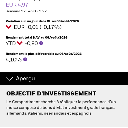
EUR 4,97
Semaine 52 : 4,90 - 5,22
Intermédiaires financiers
Variation sur un jour de la VL au 06/août/2026
EUR -0,01 (-0,17%)
France
Change location
Rendement total NAV au 06/août/2026
YTD
-0,80
BlackRock
Rendement le plus défavorable au 06/août/2026
4,10%
iShares
Aperçu
Aladdin
OBJECTIF D'INVESTISSEMENT
Notre société
Le Compartiment cherche à répliquer la performance d’un
indice composé de bons d’État investment grade français,
allemands, italiens, néerlandais et espagnols.