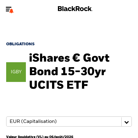
Bienvenue sur le site BlackRock pour les investisseurs
professionnels.
Pour accéder directement à un autre site BlackRock, veuillez mettre à
jour
votre type d'utilisateur
.
OBLIGATIONS
iShares € Govt
Nous connaître
Bond 15-30yr
IGBY
Produits
UCITS ETF
Thèmes
ETF iShares
Analyses
Education
Valeur liquidative (VL) au 06/août/2026