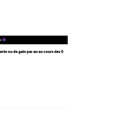
tions
Documentation
s
te ou de gain par an au cours des 0