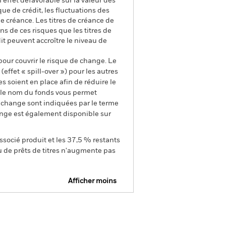
 effet défavorable sur la valeur des
e de crédit, les fluctuations des
de créance. Les titres de créance de
s de ces risques que les titres de
it peuvent accroître le niveau de
pour couvrir le risque de change. Le
ffet « spill-over ») pour les autres
s soient en place afin de réduire le
s le nom du fonds vous permet
de change sont indiquées par le terme
ange est également disponible sur
ssocié produit et les 37,5 % restants
u de prêts de titres n'augmente pas
Afficher moins
SFDR Web Disclosure