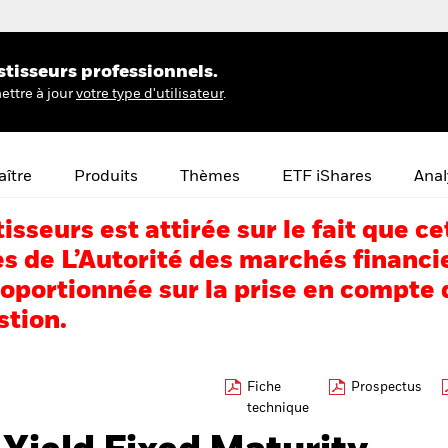
stisseurs professionnels.
ettre à jour
votre type d'utilisateur
.
ître
Produits
Thèmes
ETF iShares
Anal
tisseurs est attirée sur le fait que
s de L’Autorité des marchés financi
portionnée sur la prise en compte d
stion.
Fiche
Prospectus
technique