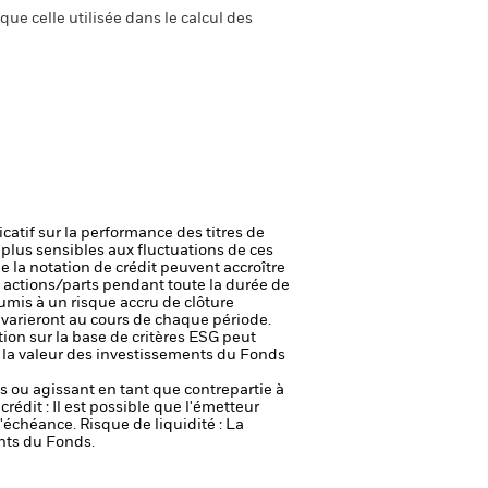
ue celle utilisée dans le calcul des
icatif sur la performance des titres de
plus sensibles aux fluctuations de ces
e la notation de crédit peuvent accroître
s actions/parts pendant toute la durée de
oumis à un risque accru de clôture
s varieront au cours de chaque période.
tion sur la base de critères ESG peut
ur la valeur des investissements du Fonds
fs ou agissant en tant que contrepartie à
crédit : Il est possible que l'émetteur
 l'échéance.
Risque de liquidité : La
ents du Fonds.