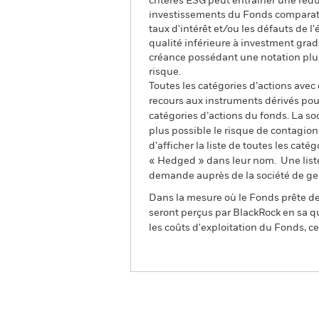
critères ESG peut entraîner une réduc
investissements du Fonds comparative
taux d'intérêt et/ou les défauts de l
qualité inférieure à investment grad
créance possédant une notation plus 
risque.
Toutes les catégories d’actions avec
recours aux instruments dérivés pour
catégories d’actions du fonds. La so
plus possible le risque de contagio
d’afficher la liste de toutes les cat
« Hedged » dans leur nom. Une liste
demande auprès de la société de ge
Dans la mesure où le Fonds prête des
seront perçus par BlackRock en sa qu
les coûts d'exploitation du Fonds, cel
BGF Euro High Yield Fixed M
2028