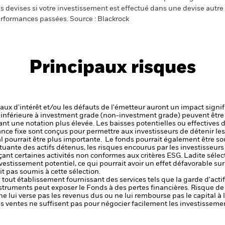
s devises si votre investissement est effectué dans une devise autre q
rformances passées. Source : Blackrock
Principaux risques
 taux d'intérêt et/ou les défauts de l'émetteur auront un impact signif
é inférieure à investment grade (non-investment grade) peuvent être 
nt une notation plus élevée. Les baisses potentielles ou effectives d
nce fixe sont conçus pour permettre aux investisseurs de détenir le
tal pourrait être plus importante. Le fonds pourrait également être s
tuante des actifs détenus, les risques encourus par les investisseur
çant certaines activités non conformes aux critères ESG. Ladite sélec
nvestissement potentiel, ce qui pourrait avoir un effet défavorable s
t pas soumis à cette sélection.
de tout établissement fournissant des services tels que la garde d'acti
nstruments peut exposer le Fonds à des pertes financières.
Risque de 
ne lui verse pas les revenus dus ou ne lui rembourse pas le capital à
 les ventes ne suffisent pas pour négocier facilement les investissem