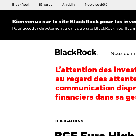
BlackRock
iShares
Aladdin
Notre société
Bienvenue sur le site BlackRock pour les inve
Pour accéder directement à un autre site BlackRock, veuillez m
Nous conna
L’attention des inves
au regard des attente
communication dispro
financiers dans sa ge
OBLIGATIONS