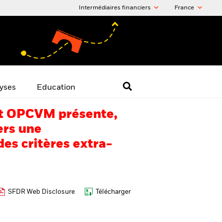
Intermédiaires financiers
France
yses
Education
 cet OPCVM présente,
ers une
es critères extra-
SFDR Web Disclosure
Télécharger