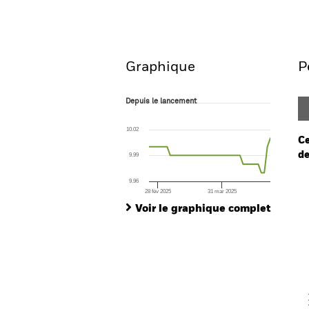
Aperçu
Performances
Graphique
P
Depuis le lancement
Depuis le lancement
Line chart with 41 data points.
The chart has 1 X axis displaying Time. Ran
10.02
The chart has 1 Y axis displaying values. Range
Ce
de
9.99
Ch
9.96
Ba
28 fév 2025
31 mar 2025
End of interactive chart.
Th
Voir le graphique complet
Th
V