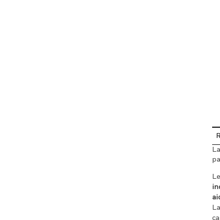
En
R
La
pa
Le
in
ai
La
ca