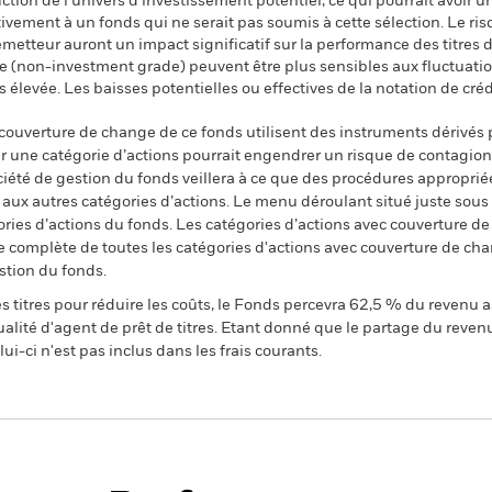
tion de l’univers d’investissement potentiel, ce qui pourrait avoir un
ment à un fonds qui ne serait pas soumis à cette sélection. Le risqu
'émetteur auront un impact significatif sur la performance des titres 
e (non-investment grade) peuvent être plus sensibles aux fluctuation
élevée. Les baisses potentielles ou effectives de la notation de créd
 couverture de change de ce fonds utilisent des instruments dérivés 
 une catégorie d’actions pourrait engendrer un risque de contagion (e
ciété de gestion du fonds veillera à ce que des procédures appropriée
n aux autres catégories d’actions. Le menu déroulant situé juste sou
égories d’actions du fonds. Les catégories d’actions avec couverture 
 complète de toutes les catégories d'actions avec couverture de ch
stion du fonds.
 titres pour réduire les coûts, le Fonds percevra 62,5 % du revenu a
alité d'agent de prêt de titres. Etant donné que le partage du reven
ui-ci n'est pas inclus dans les frais courants.
Fiche
Prospectus
aturity Bond Fund
technique
Télécharger