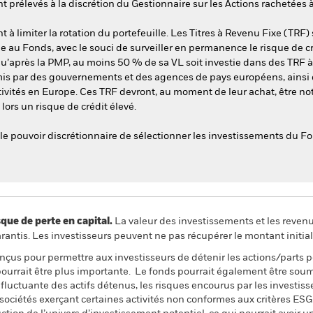
 prélevés à la discrétion du Gestionnaire sur les Actions rachetées 
 à limiter la rotation du portefeuille. Les Titres à Revenu Fixe (TRF)
e au Fonds, avec le souci de surveiller en permanence le risque de cr
 qu’après la PMP, au moins 50 % de sa VL soit investie dans des TRF 
émis par des gouvernements et des agences de pays européens, ainsi 
ctivités en Europe. Ces TRF devront, au moment de leur achat, être n
ors un risque de crédit élevé.
 le pouvoir discrétionnaire de sélectionner les investissements du Fo
 de perte en capital.
La valeur des investissements et les reven
ntis. Les investisseurs peuvent ne pas récupérer le montant initial
nçus pour permettre aux investisseurs de détenir les actions/parts 
 pourrait être plus importante. Le fonds pourrait également être soum
fluctuante des actifs détenus, les risques encourus par les investis
 sociétés exerçant certaines activités non conformes aux critères ESG.