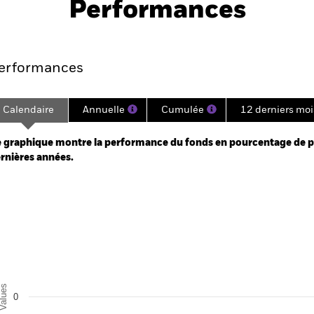
Performances
Points clés
Gérants
Principales posi
erformances
Calendaire
Annuelle
Cumulée
12 derniers moi
ge: 2025-02-25 00:00:00 to 2025-04-24 00:00:00.
: 9.96 to 10.05.
 graphique montre la performance du fonds en pourcentage de per
rnières années.
art
r chart with 5 bars.
e chart has 1 X axis displaying categories.
e chart has 1 Y axis displaying Values. Range: -0.5 to 0.5.
alues
0