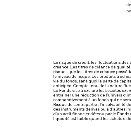
de
pe
Le risque de crédit, les fluctuations des
créance. Les titres de créance de qualit
risques que les titres de créance posséda
le niveau de risque.
Les produits à échéa
vie du fonds, sans quoi la perte de capi
anticipée. Compte tenu de la nature fluc
Le Fonds vise à exclure les sociétés exer
entraîner une réduction de l’univers d’i
comparativement à un fonds qui ne serai
Risque de contrepartie : l'insolvabilité 
des instruments dérivés ou à d'autres i
d'un actif financier détenu par le Fonds 
liquidité est faible quand les achats et