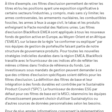
Belgium^France)
Le scénario de tension montre ce que vous pourriez obtenir
À titre d'exemple, ces filtres d'exclusion permettent de retirer les
MSCI - Charbon thermique
0,00%
titres et/ou les positions ayant une exposition significative à
dans des situations de marché extrêmes.
au 06/août/2026
Les informations du tableau de synthèse du prêt ne sont pas
certains secteurs/industries, y compris, mais sans s'y limiter, les
communiquées pour les fonds qui pratiquent le prêt de titres
Sustainability related disclosure - ISIB29TTL
MSCI - Sables bitumineux
0,00%
armes controversées, les armements nucléaires, les combustibles
depuis moins de 12 mois.
(en)
au 06/août/2026
fossiles, les armes à feux à usage civil, le tabac et les produits
enfreignant le Pacte mondial des Nations unies. Les filtres
BlackRock a pour politique de communiquer les informations
d'exclusion BlackRock EMEA sont appliqués à tous les nouveaux
relatives aux performances tous les trimestres, dans un délai
fonds de gestion active en Europe, au Moyen-Orient et en Afrique
Sustainability related disclosure - ISIB29TTL
d'un mois. Concrètement, cela signifie que les performances
("EMEA"), sur la base de la règle "se conformer ou expliquer" par
(fr)
Données sur la
85,23%
entre le 01/01/2019 et le 31/12/2019 pourront être rendues
participation aux secteurs
nos équipes de gestion de portefeuille faisant partie de notre
publiques à compter du 01/02/2020.
d'activité
structure de gouvernance produits. Pour toutes les nouvelles
au 06/août/2026
stratégies indicielles durables dans la région EMEA, BlackRock
Le pourcentage de prêt maximum peut varier à la hausse ou à
travaille avec le fournisseur de ces indices afin de refléter les
Voir tous les documents
Pourcentage des avoirs du
14,77%
la baisse au fil du temps.
mêmes critères dans l'indice de référence du fonds. Les
fonds à l'égard desquels
investisseurs sous mandats de gestion peuvent demander à ce
des données ne sont pas
L’activité de prêt de titres comporte un risque de perte si
que des critères d'exclusion spécifiques soient définis pour les
disponibles
l'emprunteur fait défaut avant que les titres ne soient
filtres d'exclusion. La définition des filtres de base et leur
au 06/août/2026
restitués et si, en raison des mouvements du marché, la valeur
intégration à des fonds durables est contrôlée par le Sustainable
des garanties détenues a baissé et/ou la valeur des titres
Product Council ("SPC"). Le fournisseur de données ESG par
L'exposition de BlackRock aux secteurs d'activité, telle qu'elle
prêtés a augmenté.
défaut pour ces filtres de base est le MSCI, néanmoins les équipes
est indiquée ci-dessus, pour le charbon thermique et les
d'investissement peuvent choisir d'utiliser Sustainalytics ou
sables bitumineux, est calculée et déclarée pour les
d'autres sources de données personnalisées selon les besoins.
entreprises qui tirent plus de 5 % de leurs revenus du
charbon thermique ou des sables bitumineux, tel que défini
Pour de plus amples informations concernant la réglementation