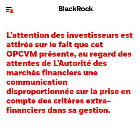
Bienvenue sur le site BlackRock pour les investisseurs
professionnels.
L’attention des investisseurs est
Pour accéder directement à un autre site BlackRock, veuillez mettre à
attirée sur le fait que cet
jour
votre type d'utilisateur
.
OPCVM présente, au regard des
attentes de L’Autorité des
Nous connaître
marchés financiers une
Produits
communication
disproportionnée sur la prise en
Thèmes
compte des critères extra-
ETF iShares
financiers dans sa gestion.
Analyses
Education