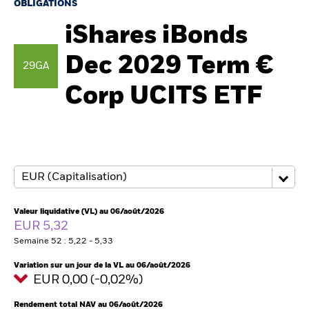
OBLIGATIONS
iShares iBonds
Intermédiaires financiers
Dec 2029 Term €
29GA
France
Corp UCITS ETF
Change location
BlackRock
iShares
Aladdin
Valeur liquidative (VL) au 06/août/2026
EUR 5,32
Notre société
Semaine 52 : 5,22 - 5,33
Variation sur un jour de la VL au 06/août/2026
EUR 0,00 (-0,02%)
Rendement total NAV au 06/août/2026