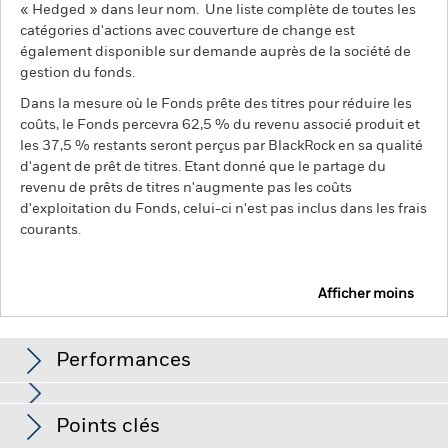
« Hedged » dans leur nom. Une liste complète de toutes les
catégories d'actions avec couverture de change est
également disponible sur demande auprès de la société de
gestion du fonds.
Dans la mesure où le Fonds prête des titres pour réduire les
coûts, le Fonds percevra 62,5 % du revenu associé produit et
les 37,5 % restants seront perçus par BlackRock en sa qualité
d'agent de prêt de titres. Etant donné que le partage du
revenu de prêts de titres n'augmente pas les coûts
d'exploitation du Fonds, celui-ci n'est pas inclus dans les frais
courants.
Afficher moins
BGF Euro High Yield Fixed Maturity Bond Fund
2027
Performances
Graphique
Points clés
Le risque de crédit, les fluctuations des taux d'intérêt et/ou
les défauts de l'émetteur auront un impact significatif sur la