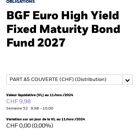
OBLIGATIONS
BGF Euro High Yield
Intermédiaires financiers
Fixed Maturity Bond
France
Fund 2027
Change location
BlackRock
iShares
Aladdin
Valeur liquidative (VL) au 11/nov./2024
CHF 9,98
Notre société
Semaine 52 : 9,98 - 10,00
Variation sur un jour de la VL au 11/nov./2024
CHF 0,00 (0,00%)