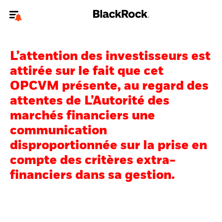
Bienvenue sur le site BlackRock pour les investisseurs
professionnels.
L’attention des investisseurs est
Pour accéder directement à un autre site BlackRock, veuillez mettre à
attirée sur le fait que cet
jour
votre type d'utilisateur
.
OPCVM présente, au regard des
attentes de L’Autorité des
Nous connaître
marchés financiers une
Produits
communication
disproportionnée sur la prise en
Thèmes
compte des critères extra-
ETF iShares
financiers dans sa gestion.
Analyses
Education