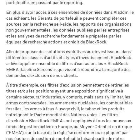
(%)
au 30/juin/2026
portefeuille, en passant par le reporting.
Il n’y a pas de rendement minimum garanti. 
Minimal
(French)
MSCI - Armes nucléaires
0,00%
En plus d’avoir accès à ces ensembles de données dans Aladdin, le
La performance indiquée est calculée après déduction des
Ce que vous pourriez obtenir après déducti
au 30/juin/2026
cas échéant, les Gérants de portefeuille peuvent compléter ces
Tension
frais courants. Les frais d’entrée/de sortie ne sont pas inclus
Rendement annuel moyen
sources par la recherche sell-side, les rapports des organisations
dans le calcul.
BlackRock Global Funds - Annual report and
MSCI - Armes à feu civiles
0,00%
non gouvernementales, les données publiées par les entreprises
audited financial statements (French)
au 30/juin/2026
Ce que vous pourriez obtenir après déducti
et les analyses de recherche fondamentale préparées par les
Les chiffres indiqués se rapportent aux performances
Défavorable
Rendement annuel moyen
équipes de recherche actions et crédit de BlackRock.
passées.
Les performances passées ne sont pas un indicateur
MSCI - Tabac
0,00%
BlackRock Global Funds - Prospectus (French
au 30/juin/2026
fiable des performances futures. Les marchés pourraient
Afin de proposer des solutions évolutives aux investisseurs dans
Ce que vous pourriez obtenir après déducti
- France)
Intermédiaire
évoluer très différemment. Ceci peut vous aider à évaluer la
Rendement annuel moyen
différentes classes d'actifs et styles d'investissement, BlackRock
MSCI - Contrevenants au
0,00%
façon dont le fonds a été géré dans le passé
a développé un ensemble de filtres d'exclusion, les « BlackRock
Pacte mondial des Nations
La performance est indiquée sur la base de la Valeur nette
Unies
EMEA Baseline Screens », qui visent à répondre à la majorité des
Ce que vous pourriez obtenir après déducti
Favorable
Rendement annuel moyen
au 30/juin/2026
demandes d'exclusion de nos clients.
d’inventaire (VNI), avec le revenu brut réinvesti le cas échéant.
BlackRock Global Funds - Prospectus
(English)
Le rendement de votre investissement peut augmenter ou
Le scénario de tension montre ce que vous pourriez obtenir
À titre d'exemple, ces filtres d'exclusion permettent de retirer les
MSCI - Charbon thermique
0,00%
diminuer en raison des fluctuations des devises si votre
titres et/ou les positions ayant une exposition significative à
dans des situations de marché extrêmes.
au 30/juin/2026
investissement est effectué dans une devise autre que celle
certains secteurs/industries, y compris, mais sans s'y limiter, les
BlackRock Global Funds - Prospectus (French
MSCI - Sables bitumineux
0,00%
utilisée dans le calcul des performances passées. Source :
armes controversées, les armements nucléaires, les combustibles
- Belgium^France)
au 30/juin/2026
Blackrock
fossiles, les armes à feux à usage civil, le tabac et les produits
enfreignant le Pacte mondial des Nations unies. Les filtres
d'exclusion BlackRock EMEA sont appliqués à tous les nouveaux
fonds de gestion active en Europe, au Moyen-Orient et en Afrique
BlackRock Global Funds - Prospectus -
("EMEA"), sur la base de la règle "se conformer ou expliquer" par
Addendum (French - France)
Données sur la
33,89%
participation aux secteurs
nos équipes de gestion de portefeuille faisant partie de notre