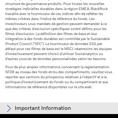
d'activité
structure de gouvernance produits. Pour toutes les nouvelles
Sustainability related disclosure -
au 30/juin/2026
stratégies indicielles durables dans la région EMEA, BlackRock
EHYFMP27AG (en)
travaille avec le fournisseur de ces indices afin de refléter les
Pourcentage des avoirs du
66,11%
mêmes critères dans l'indice de référence du fonds. Les
fonds à l'égard desquels
investisseurs sous mandats de gestion peuvent demander à ce
des données ne sont pas
que des critères d'exclusion spécifiques soient définis pour les
disponibles
Sustainability related disclosure -
filtres d'exclusion. La définition des filtres de base et leur
au 30/juin/2026
EHYFMP27AG (fr)
intégration à des fonds durables est contrôlée par le Sustainable
Product Council ("SPC"). Le fournisseur de données ESG par
L'exposition de BlackRock aux secteurs d'activité, telle qu'elle
défaut pour ces filtres de base est le MSCI, néanmoins les équipes
est indiquée ci-dessus, pour le charbon thermique et les
d'investissement peuvent choisir d'utiliser Sustainalytics ou
sables bitumineux, est calculée et déclarée pour les
Voir tous les documents
d'autres sources de données personnalisées selon les besoins.
entreprises qui tirent plus de 5 % de leurs revenus du
charbon thermique ou des sables bitumineux, tel que défini
Pour de plus amples informations concernant la réglementation
par MSCI ESG Research. L’exposition aux entreprises qui
SFDR au niveau des fonds et/ou des compartiments, veuillez vous
génèrent des revenus à partir du charbon thermique ou des
reporter aux sections du prospectus relatives à l'objectif et à la
sables bitumineux (à un seuil de revenus de 0 %), telle que
politique d'investissement du fonds ou du compartiment et aux
informations de référence disponibles sur le site web.
définie par MSCI ESG Research, se répartit comme suit :
0,00% pour le charbon thermique et 0,00% pour les sables
bitumineux.
Les indicateurs de participation aux secteurs d'activité sont
Important Information
calculés par BlackRock à l’aide des données de MSCI ESG