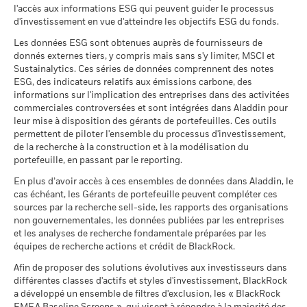
(French - Belgium^France)
minimum
et meilleures performances du produit, qui peuvent inclure
n'indique que le fonds adoptera une stratégie de placement
Values
l'accès aux informations ESG qui peuvent guider le processus
ACCORINVEST GROUP SA RegS 5.375
4
Des pondérations négatives peuvent être le résultat de
des données d’indice(s) de référence/d’indicateur de
axée sur les impacts ou l'ESG ou des filtres d'exclusion. Pour
0,79
d'investissement en vue d'atteindre les objectifs ESG du fonds.
Utilisation des revenus
05/15/2030
Distribution
circonstances spécifiques (par exemple de différences de
proximité, au cours des dix dernières années.
de plus amples renseignements sur la stratégie de placement
10 fonds sélectionnés sur les 11 fonds BlackRock
BlackRock Global Funds - Annual Report
Previous
1
2
Ne
Les données ESG sont obtenues auprès de fournisseurs de
timing entre les dates de transaction et de règlement de titres
Structure juridique
UCITS
d’un fonds, veuillez vous reporter à son prospectus.
(French - Belgium^France)
PACHELBEL BIDCO SPA RegS 7.125 05/17/2031
0,76
donnés externes tiers, y compris mais sans s'y limiter, MSCI et
achetés par les Fonds) et/ou de l'utilisation de certains
Période de détention recommandée : 3 ans
2
Catégorie Morningstar
Sustainalytics. Ces séries de données comprennent des notes
EUR High Yield Bond
instruments financiers, comme les produits dérivés, qui
Pour consulter la méthodologie de MSCI sur laquelle
Exemple d’investissement EUR 10 000
ESG, des indicateurs relatifs aux émissions carbone, des
peuvent être utilisés pour acquérir ou réduire une exposition
Liquidité du fonds
Quotidienne, sur la base d'un
reposent les indicateurs de participation aux secteurs
informations sur l'implication des entreprises dans des activitées
au marché et/ou à des fins de gestion des risques. Allocations
BlackRock Global Funds - Annual Report
prix à terme
Positions susceptibles de modification.
d'activité, utilisez les liens
ci-dessous.
commerciales controversées et sont intégrées dans Aladdin pour
au
(French - France)
susceptibles de modification.
0
leur mise à disposition des gérants de portefeuilles. Ces outils
SEDOL
BQZCN58
2021
2022
2023
2024
2025
Scénarios
MSCI - Armes controversées
permettent de piloter l'ensemble du processus d'investissement,
0,00%
de la recherche à la construction et à la modélisation du
BlackRock Global Funds - Annual Report
Rendement total (%)
au 30/juin/2026
portefeuille, en passant par le reporting.
Indice de référence cible 1 (%)
Il n’y a pas de rendement minimum garanti. 
Minimal
(French)
MSCI - Armes nucléaires
0,00%
En plus d’avoir accès à ces ensembles de données dans Aladdin, le
End of interactive chart.
Ce que vous pourriez obtenir après déducti
au 30/juin/2026
cas échéant, les Gérants de portefeuille peuvent compléter ces
Tension
Rendement annuel moyen
sources par la recherche sell-side, les rapports des organisations
BlackRock Global Funds - Annual report and
2021
2022
2023
2024
2025
MSCI - Armes à feu civiles
0,00%
non gouvernementales, les données publiées par les entreprises
audited financial statements (French)
au 30/juin/2026
Ce que vous pourriez obtenir après déducti
et les analyses de recherche fondamentale préparées par les
Défavorable
Rendement total
Rendement annuel moyen
6,4
équipes de recherche actions et crédit de BlackRock.
MSCI - Tabac
0,00%
(%) EUR
Sustainability related disclosure - EHYB-AGG
au 30/juin/2026
Afin de proposer des solutions évolutives aux investisseurs dans
Ce que vous pourriez obtenir après déducti
(en)
Intermédiaire
Indice de
Rendement annuel moyen
différentes classes d'actifs et styles d'investissement, BlackRock
MSCI - Contrevenants au
0,00%
référence cible 1
5,3
a développé un ensemble de filtres d'exclusion, les « BlackRock
Pacte mondial des Nations
(%) EUR