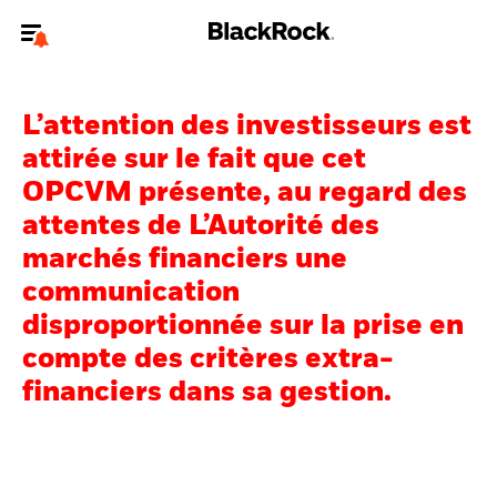
Bienvenue sur le site BlackRock pour les investisseurs
professionnels.
L’attention des investisseurs est
Pour accéder directement à un autre site BlackRock, veuillez mettre à
attirée sur le fait que cet
jour
votre type d'utilisateur
.
OPCVM présente, au regard des
attentes de L’Autorité des
Nous connaître
marchés financiers une
Produits
communication
disproportionnée sur la prise en
Thèmes
compte des critères extra-
ETF iShares
financiers dans sa gestion.
Analyses
Education