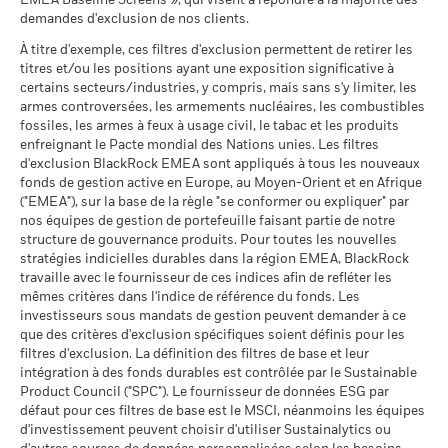
Unies
EMEA Baseline Screens », qui visent à répondre à la majorité des
Ce que vous pourriez obtenir après déducti
Favorable
Rendement annuel moyen
au 30/juin/2026
demandes d'exclusion de nos clients.
Sustainability related disclosure - EHYB-AGG
La performance indiquée est calculée après déduction des
(fr)
Le scénario de tension montre ce que vous pourriez obtenir
À titre d'exemple, ces filtres d'exclusion permettent de retirer les
MSCI - Charbon thermique
0,00%
frais courants. Les frais d’entrée/de sortie ne sont pas inclus
titres et/ou les positions ayant une exposition significative à
dans des situations de marché extrêmes.
au 30/juin/2026
dans le calcul.
certains secteurs/industries, y compris, mais sans s'y limiter, les
BlackRock Global Funds - Prospectus (French
MSCI - Sables bitumineux
0,00%
armes controversées, les armements nucléaires, les combustibles
Les chiffres indiqués se rapportent aux performances
- France)
au 30/juin/2026
fossiles, les armes à feux à usage civil, le tabac et les produits
passées.
Les performances passées ne sont pas un indicateur
enfreignant le Pacte mondial des Nations unies. Les filtres
fiable des performances futures. Les marchés pourraient
d'exclusion BlackRock EMEA sont appliqués à tous les nouveaux
évoluer très différemment. Ceci peut vous aider à évaluer la
fonds de gestion active en Europe, au Moyen-Orient et en Afrique
BlackRock Global Funds - Prospectus
façon dont le fonds a été géré dans le passé
("EMEA"), sur la base de la règle "se conformer ou expliquer" par
(English)
Données sur la
47,48%
La performance est indiquée sur la base de la Valeur nette
participation aux secteurs
nos équipes de gestion de portefeuille faisant partie de notre
d’inventaire (VNI), avec le revenu brut réinvesti le cas échéant.
d'activité
structure de gouvernance produits. Pour toutes les nouvelles
BlackRock Global Funds - Prospectus (French
Le rendement de votre investissement peut augmenter ou
au 30/juin/2026
stratégies indicielles durables dans la région EMEA, BlackRock
- Belgium^France)
diminuer en raison des fluctuations des devises si votre
travaille avec le fournisseur de ces indices afin de refléter les
Pourcentage des avoirs du
52,55%
investissement est effectué dans une devise autre que celle
mêmes critères dans l'indice de référence du fonds. Les
fonds à l'égard desquels
investisseurs sous mandats de gestion peuvent demander à ce
utilisée dans le calcul des performances passées. Source :
des données ne sont pas
que des critères d'exclusion spécifiques soient définis pour les
disponibles
Blackrock
BlackRock Global Funds - Prospectus -
filtres d'exclusion. La définition des filtres de base et leur
au 30/juin/2026
Addendum (French - France)
intégration à des fonds durables est contrôlée par le Sustainable
Product Council ("SPC"). Le fournisseur de données ESG par
L'exposition de BlackRock aux secteurs d'activité, telle qu'elle
défaut pour ces filtres de base est le MSCI, néanmoins les équipes
est indiquée ci-dessus, pour le charbon thermique et les
d'investissement peuvent choisir d'utiliser Sustainalytics ou
sables bitumineux, est calculée et déclarée pour les
Voir tous les documents