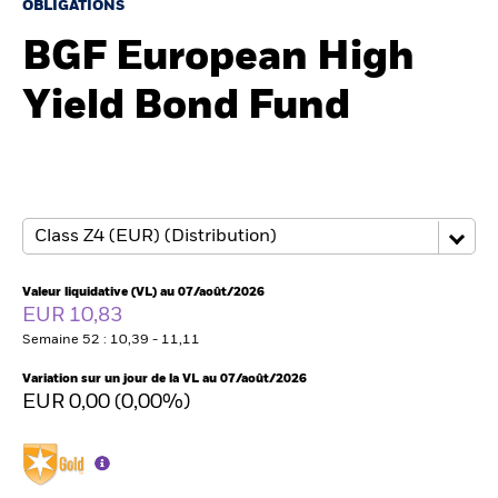
OBLIGATIONS
BGF European High
Intermédiaires financiers
Yield Bond Fund
France
Change location
BlackRock
iShares
Valeur liquidative (VL) au 07/août/2026
Aladdin
EUR 10,83
Semaine 52 : 10,39 - 11,11
Notre société
Variation sur un jour de la VL au 07/août/2026
EUR 0,00 (0,00%)