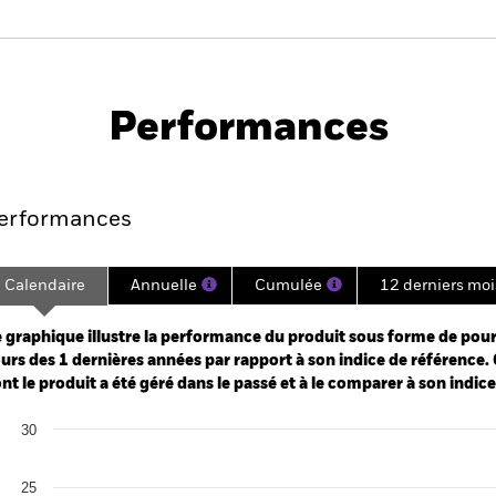
PRIIP KID
Fich
na Fund
tech
Performances
Points clés
Gérants
Principales posi
erformances
Calendaire
Annuelle
Cumulée
12 derniers moi
ge: 2024-04-30 00:00:00 to 2026-07-31 00:00:00.
: -40 to 80.
 graphique illustre la performance du produit sous forme de pour
urs des 1 dernières années par rapport à son indice de référence. 
nt le produit a été géré dans le passé et à le comparer à son indic
art
30
r chart with 2 data series.
e chart has 1 X axis displaying categories.
e chart has 1 Y axis displaying Values. Range: 0 to 30.
25