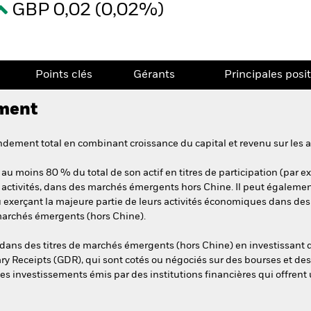
GBP 0,02 (0,02%)
Points clés
Gérants
Principales posi
ement
ement total en combinant croissance du capital et revenu sur les a
au moins 80 % du total de son actif en titres de participation (par ex
s activités, dans des marchés émergents hors Chine. Il peut égaleme
u exerçant la majeure partie de leurs activités économiques dans d
 marchés émergents (hors Chine).
 dans des titres de marchés émergents (hors Chine) en investissant
ary Receipts (GDR), qui sont cotés ou négociés sur des bourses et 
s investissements émis par des institutions financières qui offrent 