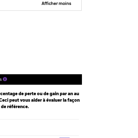
Afficher moins
e
Prospectus
Télécharger
nique
tions
Documentation
s
centage de perte ou de gain par an au
Ceci peut vous aider à évaluer la façon
e de référence.