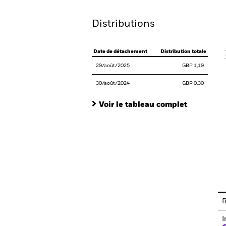
Distributions
V
Date de détachement
Distribution totale
29/août/2025
GBP 1,19
30/août/2024
GBP 0,30
Voir le tableau complet
En
R
I