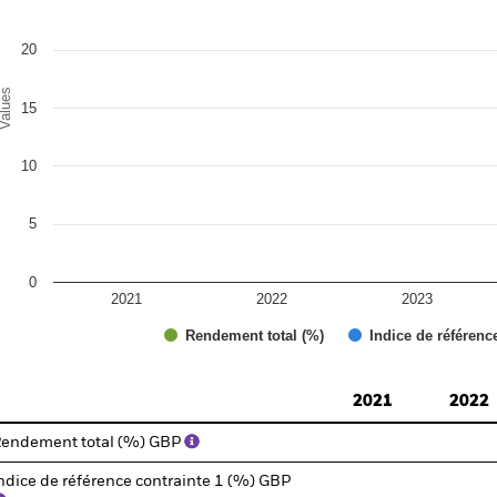
20
alues
15
10
5
0
2021
2022
2023
Rendement total (%)
Indice de référenc
d of interactive chart.
2021
2022
endement total (%) GBP
ndice de référence contrainte 1 (%) GBP