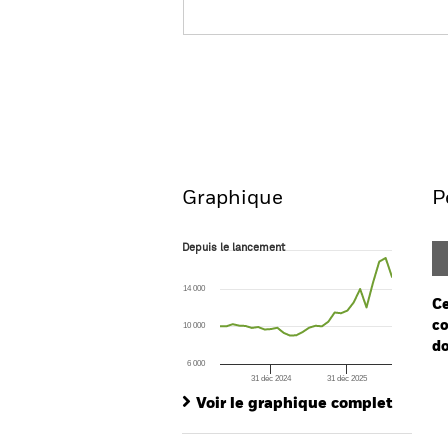
Emerging Markets Ex-Chi
Aperçu
Performances
Graphique
P
Depuis le lancement
Depuis le lancement
Line chart with 28 data points.
The chart has 1 X axis displaying Time. Ran
14 000
The chart has 1 Y axis displaying values. Range
Ce
co
10 000
do
6 000
31 déc 2024
31 déc 2025
Ch
End of interactive chart.
Ba
Voir le graphique complet
Th
Th