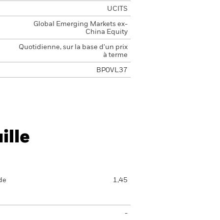
UCITS
Global Emerging Markets ex-
China Equity
Quotidienne, sur la base d'un prix
à terme
BP0VL37
ille
de
1,45
-