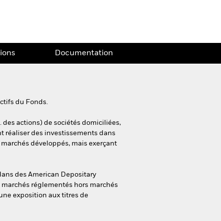
tions
Documentation
ctifs du Fonds.
. des actions) de sociétés domiciliées,
nt réaliser des investissements dans
es marchés développés, mais exerçant
 dans des American Depositary
des marchés réglementés hors marchés
une exposition aux titres de