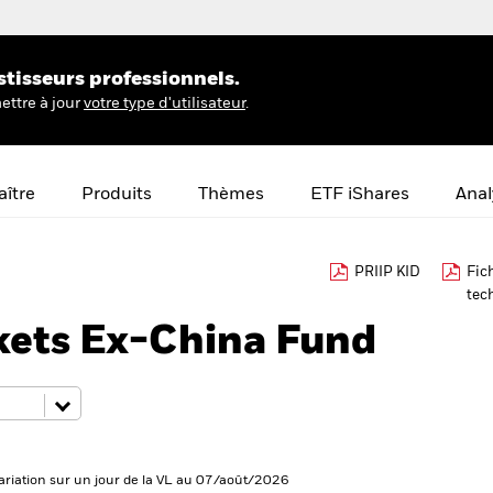
stisseurs professionnels.
ettre à jour
votre type d'utilisateur
.
ître
Produits
Thèmes
ETF iShares
Anal
PRIIP KID
Fic
tec
ets Ex-China Fund
ariation sur un jour de la VL au 07/août/2026