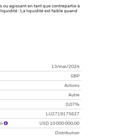
fs ou agissant en tant que contrepartie à
liquidité : La liquidité est faible quand
13/mai/2024
GBP
Actions
Autre
0,07%
LU2719175627
um
USD 10 000 000,00
Distribution