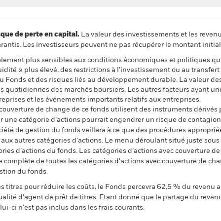
 de perte en capital.
La valeur des investissements et les reven
ntis. Les investisseurs peuvent ne pas récupérer le montant initial
ement plus sensibles aux conditions économiques et politiques qu
dité » plus élevé, des restrictions à l'investissement ou au transfert 
au Fonds et des risques liés au développement durable. La valeur des a
ons quotidiennes des marchés boursiers. Les autres facteurs ayant une
reprises et les événements importants relatifs aux entreprises.
 couverture de change de ce fonds utilisent des instruments dérivés 
 une catégorie d’actions pourrait engendrer un risque de contagion (e
ciété de gestion du fonds veillera à ce que des procédures appropriée
n aux autres catégories d’actions. Le menu déroulant situé juste sou
égories d’actions du fonds. Les catégories d’actions avec couverture 
 complète de toutes les catégories d'actions avec couverture de ch
stion du fonds.
 titres pour réduire les coûts, le Fonds percevra 62,5 % du revenu a
alité d'agent de prêt de titres. Etant donné que le partage du reven
ui-ci n'est pas inclus dans les frais courants.