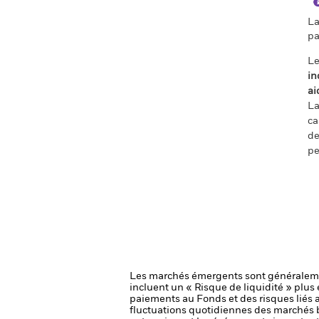
La
pa
Le
in
ai
La
ca
de
pe
Les marchés émergents sont généralemen
incluent un « Risque de liquidité » plus é
paiements au Fonds et des risques liés
fluctuations quotidiennes des marchés bo