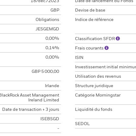
18/déc./2023
Date de lancement du Fonds
GBP
Devise de base
Obligations
Indice de référence
JESGEMGD
0,00%
Classification SFDR
0,14%
Frais courants
0,00%
ISIN
Investissement initial minim
GBP 5 000,00
Utilisation des revenus
Irlande
Structure juridique
BlackRock Asset Management
Catégorie Morningstar
Ireland Limited
Date de transaction + 3 jours
Liquidité du fonds
ISEBSGD
SEDOL
-