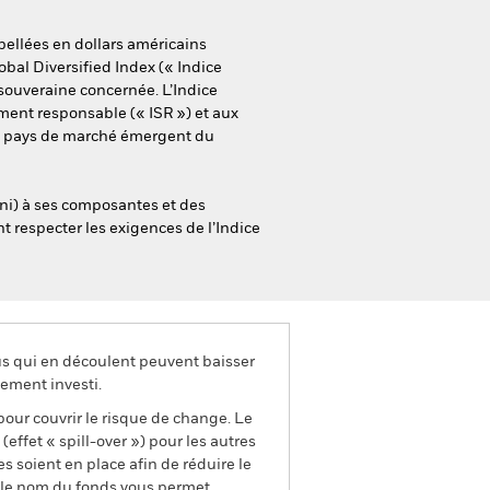
bellées en dollars américains
bal Diversified Index (« Indice
souveraine concernée. L’Indice
ent responsable (« ISR ») et aux
un pays de marché émergent du
ini) à ses composantes et des
nt respecter les exigences de l’Indice
us qui en découlent peuvent baisser
ement investi.
pour couvrir le risque de change. Le
ffet « spill-over ») pour les autres
s soient en place afin de réduire le
s le nom du fonds vous permet