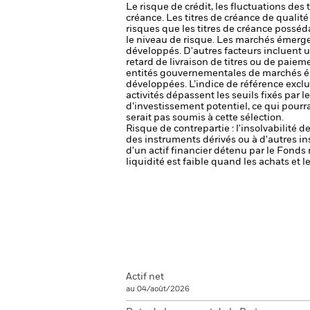
Le risque de crédit, les fluctuations des
créance. Les titres de créance de qualit
risques que les titres de créance posséda
le niveau de risque.
Les marchés émergen
développés. D'autres facteurs incluent un 
retard de livraison de titres ou de paie
entités gouvernementales de marchés ém
développées.
L’indice de référence exclu
activités dépassent les seuils fixés par l
d’investissement potentiel, ce qui pourr
serait pas soumis à cette sélection.
Risque de contrepartie : l'insolvabilité 
des instruments dérivés ou à d'autres i
d'un actif financier détenu par le Fonds 
liquidité est faible quand les achats et
Actif net
au 04/août/2026