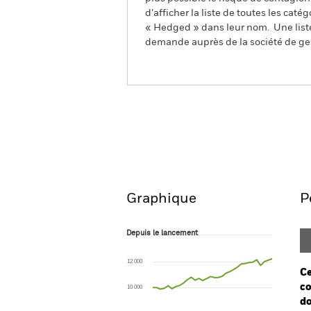
d’afficher la liste de toutes les cat
« Hedged » dans leur nom. Une liste
demande auprès de la société de ge
iShares Emerging Markets Gove
Index Fund (IE)
Aperçu
Performances
Graphique
P
Depuis le lancement
Depuis le lancement
Line chart with 32 data points.
The chart has 1 X axis displaying Time. Ran
12 000
The chart has 1 Y axis displaying values. Range
Ce
co
10 000
do