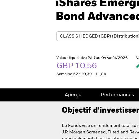
iShares Emerg
Bond Advanced
Valeur liquidative (VL) au 04/août/2026
V
GBP 10,56
Semaine 52 : 10,39 - 11,04
Aperçu
Performances
Objectif d'investiss
Le Fonds vise un rendement total sur 
J.P. Morgan Screened, Tilted and Re-w
principalement dans les titres à revenu