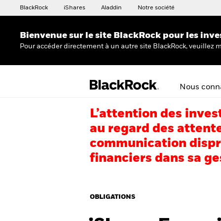
BlackRock
iShares
Aladdin
Notre société
Bienvenue sur le site BlackRock pour les inve
Pour accéder directement à un autre site BlackRock, veuillez m
Nous conna
L’attention des inves
au regard des attente
communication dispro
financiers dans sa ge
OBLIGATIONS