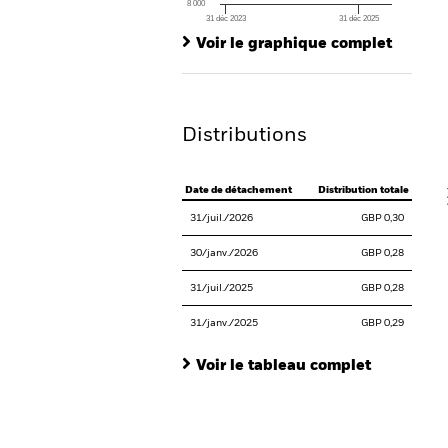
8 000
31 déc 2023
31 déc 2025
Ch
End of interactive chart.
Ba
Voir le graphique complet
Th
Th
Distributions
V
Date de détachement
Distribution totale
31/juil./2026
GBP 0,30
30/janv./2026
GBP 0,28
31/juil./2025
GBP 0,28
31/janv./2025
GBP 0,29
Voir le tableau complet
En