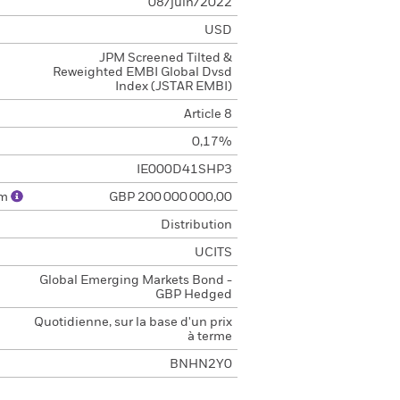
08/juin/2022
USD
JPM Screened Tilted &
Reweighted EMBI Global Dvsd
Index (JSTAR EMBI)
Article 8
0,17%
IE000D41SHP3
um
GBP 200 000 000,00
Distribution
UCITS
Global Emerging Markets Bond -
GBP Hedged
Quotidienne, sur la base d'un prix
à terme
BNHN2Y0