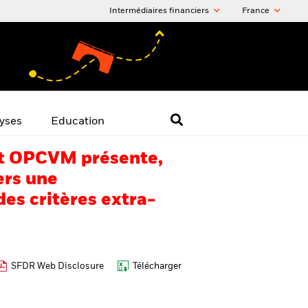
Intermédiaires financiers
France
yses
Education
 cet OPCVM présente,
ers une
es critères extra-
SFDR Web Disclosure
Télécharger