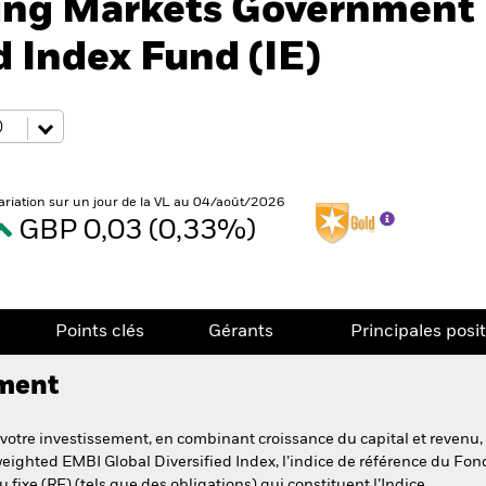
ing Markets Government
 Index Fund (IE)
ariation sur un jour de la VL au 04/août/2026
GBP 0,03 (0,33%)
Points clés
Gérants
Principales posi
ement
votre investissement, en combinant croissance du capital et revenu,
eighted EMBI Global Diversified Index, l’indice de référence du Fond
 fixe (RF) (tels que des obligations) qui constituent l’Indice.