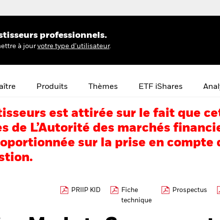
stisseurs professionnels.
ettre à jour
votre type d'utilisateur
.
ître
Produits
Thèmes
ETF iShares
Anal
tisseurs est attirée sur le fait que
s de L’Autorité des marchés financi
portionnée sur la prise en compte d
stion.
PRIIP KID
Fiche
Prospectus
technique