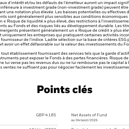
 taux d'intérêt et/ou les défauts de l'émetteur auront un impact signif
é inférieure à investment grade (non-investment grade) peuvent être 
nt une notation plus élevée. Les baisses potentielles ou effectives d
ts sont généralement plus sensibles aux conditions économiques e
« Risque de liquidité » plus élevé, des restrictions à l'investissemen
ments au Fonds et des risques liés au développement durable.
Les tit
ergents présentent généralement un « Risque de crédit » plus éle
t uniquement les entreprises qui pratiquent certaines activités incom
e fournisseur de l’indice. Ladite sélection sur la base de critères ESG
ait avoir un effet défavorable sur la valeur des investissements du
de tout établissement fournissant des services tels que la garde d'acti
nstruments peut exposer le Fonds à des pertes financières.
Risque de 
ne lui verse pas les revenus dus ou ne lui rembourse pas le capital à
 les ventes ne suffisent pas pour négocier facilement les investissem
Points clés
GBP 4 185
Net Assets of Fund
au 04/août/2026