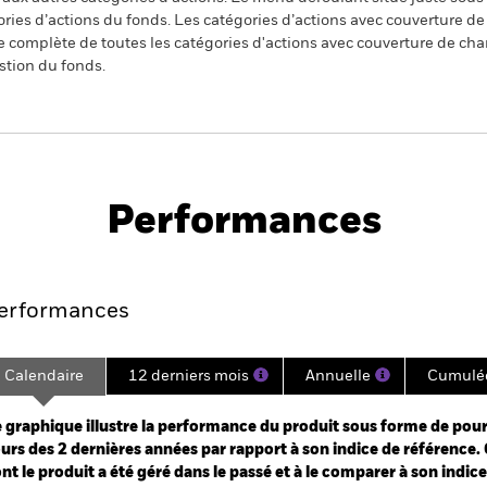
égories d’actions du fonds. Les catégories d’actions avec couverture 
 complète de toutes les catégories d'actions avec couverture de ch
stion du fonds.
PRIIP KID
Fiche
rnment Bond Advanced
technique
Performances
Points clés
Gérants
Principales posi
erformances
Calendaire
12 derniers mois
Annuelle
Cumulé
ge: 2023-11-30 00:00:00 to 2026-06-30 00:00:00.
: -20 to 40.
 graphique illustre la performance du produit sous forme de pour
urs des 2 dernières années par rapport à son indice de référence. 
nt le produit a été géré dans le passé et à le comparer à son indic