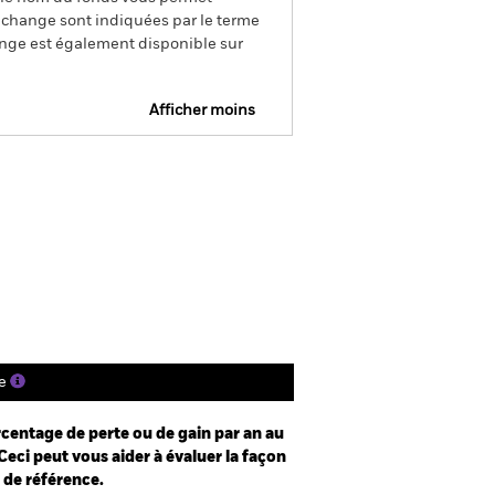
de change sont indiquées par le terme
ange est également disponible sur
Afficher moins
Prospectus
SFDR Web Disclosure
Télécharger
tions
Documentation
e
centage de perte ou de gain par an au
Ceci peut vous aider à évaluer la façon
e de référence.