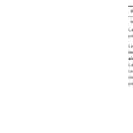
R
I
La
pa
Le
in
ai
La
ca
de
pe