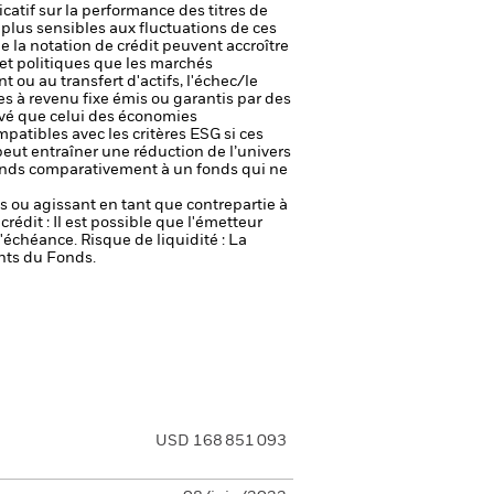
icatif sur la performance des titres de
plus sensibles aux fluctuations de ces
e la notation de crédit peuvent accroître
t politiques que les marchés
t ou au transfert d'actifs, l'échec/le
res à revenu fixe émis ou garantis par des
vé que celui des économies
patibles avec les critères ESG si ces
 peut entraîner une réduction de l’univers
 Fonds comparativement à un fonds qui ne
fs ou agissant en tant que contrepartie à
crédit : Il est possible que l'émetteur
 l'échéance.
Risque de liquidité : La
ents du Fonds.
USD 168 851 093