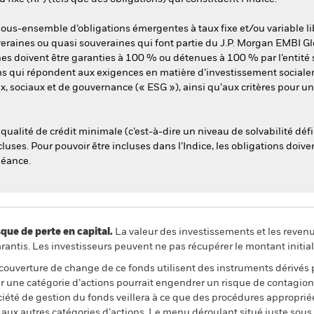
ous-ensemble d’obligations émergentes à taux fixe et/ou variable li
eraines ou quasi souveraines qui font partie du J.P. Morgan EMBI Glo
nes doivent être garanties à 100 % ou détenues à 100 % par l’entité 
 qui répondent aux exigences en matière d’investissement socialem
x, sociaux et de gouvernance (« ESG »), ainsi qu’aux critères pour 
qualité de crédit minimale (c’est-à-dire un niveau de solvabilité déf
luses. Pour pouvoir être incluses dans l’Indice, les obligations doive
héance.
 de perte en capital.
La valeur des investissements et les reven
ntis. Les investisseurs peuvent ne pas récupérer le montant initial
 couverture de change de ce fonds utilisent des instruments dérivés 
 une catégorie d’actions pourrait engendrer un risque de contagion (e
ciété de gestion du fonds veillera à ce que des procédures appropriée
n aux autres catégories d’actions. Le menu déroulant situé juste sou