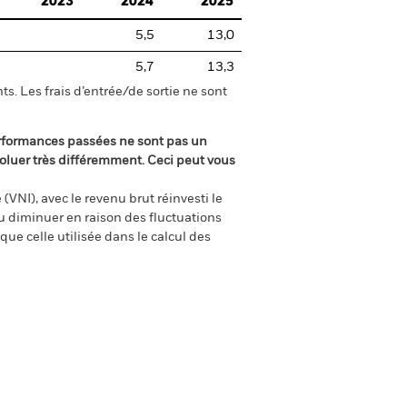
2023
2024
2025
5,5
13,0
5,7
13,3
s. Les frais d’entrée/de sortie ne sont
rformances passées ne sont pas un
oluer très différemment. Ceci peut vous
(VNI), avec le revenu brut réinvesti le
 diminuer en raison des fluctuations
ue celle utilisée dans le calcul des