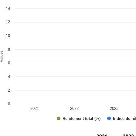
art
14
r chart with 2 data series.
e chart has 1 X axis displaying categories.
e chart has 1 Y axis displaying Values. Range: 0 to 14.
12
10
8
alues
6
4
2
0
2021
2022
2023
Rendement total (%)
Indice de ré
d of interactive chart.