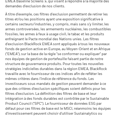
Unies
EMEA Baseline Screens », qui visent à répondre à la majorité des
Indice de
Ce que vous pourriez obtenir après déducti
Favorable
Collateral (% du prêt)
référence (%)
Rendement annuel moyen
4,0
2,9
au 06/août/2026
demandes d'exclusion de nos clients.
Pointage de qualité ESG
7,24
Sustainability related disclosure - ISIB26TTL
EUR
MSCI (0-10)
(fr)
Le scénario de tension montre ce que vous pourriez obtenir
À titre d'exemple, ces filtres d'exclusion permettent de retirer les
MSCI - Charbon thermique
0,00%
au 17/juil./2026
titres et/ou les positions ayant une exposition significative à
dans des situations de marché extrêmes.
au 06/août/2026
Les informations du tableau de synthèse du prêt ne sont pas
Les chiffres indiqués se rapportent aux performances
Classification mondiale des
certains secteurs/industries, y compris, mais sans s'y limiter, les
Target Maturity Bond EUR
communiquées pour les fonds qui pratiquent le prêt de titres
iShares V plc - Prospectus (English)
passées.
Les performances passées ne sont pas un indicateur
MSCI - Sables bitumineux
0,00%
fonds selon Lipper
2020+
armes controversées, les armements nucléaires, les combustibles
depuis moins de 12 mois.
fiable des performances futures. Les marchés pourraient
au 06/août/2026
au 17/juil./2026
fossiles, les armes à feux à usage civil, le tabac et les produits
évoluer très différemment. Ceci peut vous aider à évaluer la
enfreignant le Pacte mondial des Nations unies. Les filtres
BlackRock a pour politique de communiquer les informations
Moyenne pondérée de
99,16
façon dont le fonds a été géré dans le passé.
d'exclusion BlackRock EMEA sont appliqués à tous les nouveaux
relatives aux performances tous les trimestres, dans un délai
l'intensité carbone MSCI
fonds de gestion active en Europe, au Moyen-Orient et en Afrique
iShares V plc - Prospectus (French -
La performance est indiquée sur la base de la Valeur nette
(tonnes de CO2e/M$ de
d'un mois. Concrètement, cela signifie que les performances
("EMEA"), sur la base de la règle "se conformer ou expliquer" par
Belgium^France)
ventes)
d’inventaire (VNI), avec le revenu brut réinvesti le cas échéant.
Données sur la
54,41%
entre le 01/01/2019 et le 31/12/2019 pourront être rendues
participation aux secteurs
nos équipes de gestion de portefeuille faisant partie de notre
au 17/juil./2026
Le rendement de votre investissement peut augmenter ou
publiques à compter du 01/02/2020.
d'activité
structure de gouvernance produits. Pour toutes les nouvelles
diminuer en raison des fluctuations des devises si votre
MSCI Implied Temperature
> 2,0-2,5 °C
au 06/août/2026
stratégies indicielles durables dans la région EMEA, BlackRock
investissement est effectué dans une devise autre que celle
Rise (0-3,0+ °C)
Le pourcentage de prêt maximum peut varier à la hausse ou à
travaille avec le fournisseur de ces indices afin de refléter les
Voir tous les documents
Pourcentage des avoirs du
45,59%
utilisée dans le calcul des performances passées. Source :
au 17/juil./2026
la baisse au fil du temps.
mêmes critères dans l'indice de référence du fonds. Les
fonds à l'égard desquels
Blackrock
investisseurs sous mandats de gestion peuvent demander à ce
des données ne sont pas
% des avoirs à l'égard
98,30
L’activité de prêt de titres comporte un risque de perte si
que des critères d'exclusion spécifiques soient définis pour les
disponibles
desquels des données ESG
l'emprunteur fait défaut avant que les titres ne soient
MSCI
filtres d'exclusion. La définition des filtres de base et leur
au 06/août/2026
restitués et si, en raison des mouvements du marché, la valeur
au 17/juil./2026
intégration à des fonds durables est contrôlée par le Sustainable
des garanties détenues a baissé et/ou la valeur des titres
Product Council ("SPC"). Le fournisseur de données ESG par
L'exposition de BlackRock aux secteurs d'activité, telle qu'elle
Pointage de qualité ESG
61,21
prêtés a augmenté.
défaut pour ces filtres de base est le MSCI, néanmoins les équipes
est indiquée ci-dessus, pour le charbon thermique et les
MSCI - centile par rapport aux
d'investissement peuvent choisir d'utiliser Sustainalytics ou
pairs
sables bitumineux, est calculée et déclarée pour les