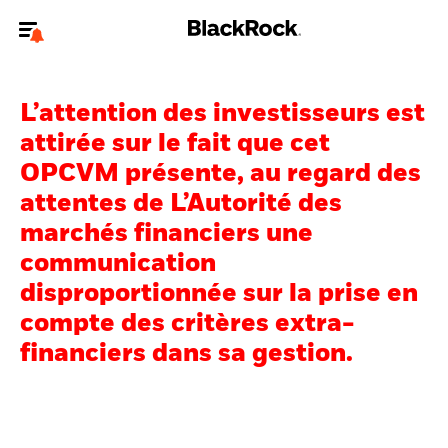
Bienvenue sur le site BlackRock pour les investisseurs
professionnels.
L’attention des investisseurs est
Pour accéder directement à un autre site BlackRock, veuillez mettre à
attirée sur le fait que cet
jour
votre type d'utilisateur
.
OPCVM présente, au regard des
attentes de L’Autorité des
Nous connaître
marchés financiers une
Produits
communication
disproportionnée sur la prise en
Thèmes
compte des critères extra-
ETF iShares
financiers dans sa gestion.
Analyses
Education