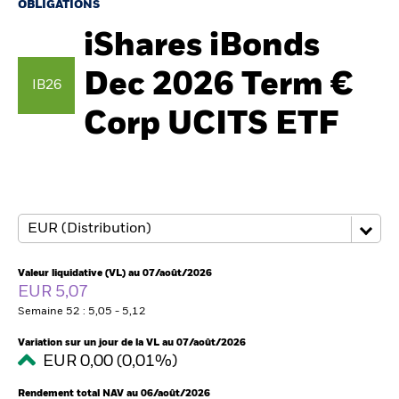
OBLIGATIONS
iShares iBonds
Intermédiaires financiers
Dec 2026 Term €
IB26
France
Corp UCITS ETF
Change location
BlackRock
iShares
Aladdin
Valeur liquidative (VL) au 07/août/2026
EUR 5,07
Notre société
Semaine 52 : 5,05 - 5,12
Variation sur un jour de la VL au 07/août/2026
EUR 0,00 (0,01%)
Rendement total NAV au 06/août/2026