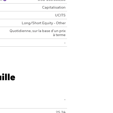
Capitalisation
UCITS
Long/Short Equity - Other
Quotidienne, sur la base d'un prix
à terme
-
ille
-
25,24