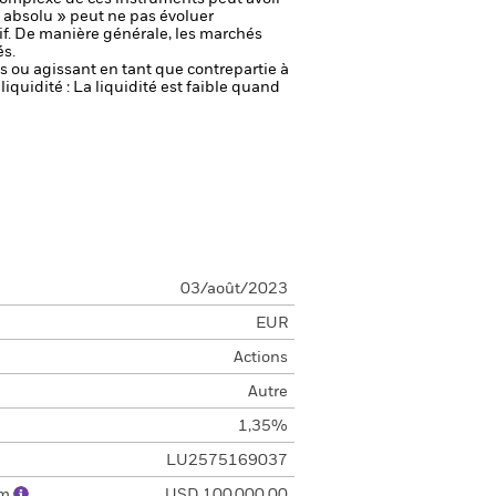
 absolu » peut ne pas évoluer
f. De manière générale, les marchés
és.
fs ou agissant en tant que contrepartie à
liquidité : La liquidité est faible quand
03/août/2023
EUR
Actions
Autre
1,35%
LU2575169037
um
USD 100 000,00