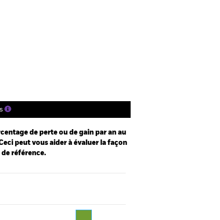
e
Prospectus
Télécharger
nique
tions
Documentation
s
centage de perte ou de gain par an au
Ceci peut vous aider à évaluer la façon
e de référence.