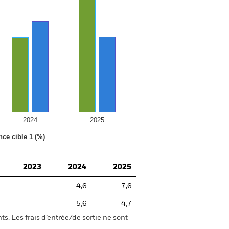
2024
2025
nce cible 1 (%)
2023
2024
2025
4,6
7,6
5,6
4,7
s. Les frais d’entrée/de sortie ne sont