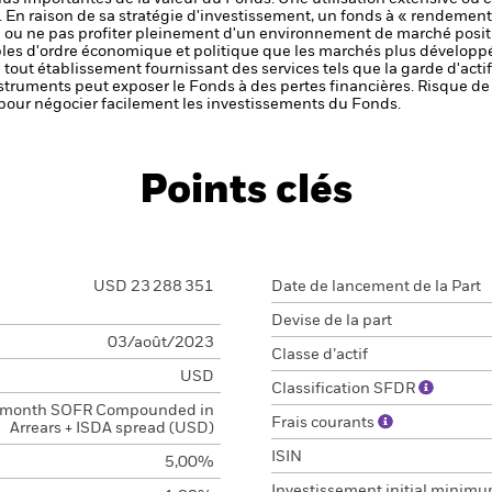
.
En raison de sa stratégie d'investissement, un fonds à « rendement
ou ne pas profiter pleinement d'un environnement de marché positi
les d'ordre économique et politique que les marchés plus développ
de tout établissement fournissant des services tels que la garde d'acti
nstruments peut exposer le Fonds à des pertes financières.
Risque de 
s pour négocier facilement les investissements du Fonds.
Points clés
USD 23 288 351
Date de lancement de la Part
Devise de la part
03/août/2023
Classe d’actif
USD
Classification SFDR
 month SOFR Compounded in
Frais courants
Arrears + ISDA spread (USD)
ISIN
5,00%
Investissement initial minim