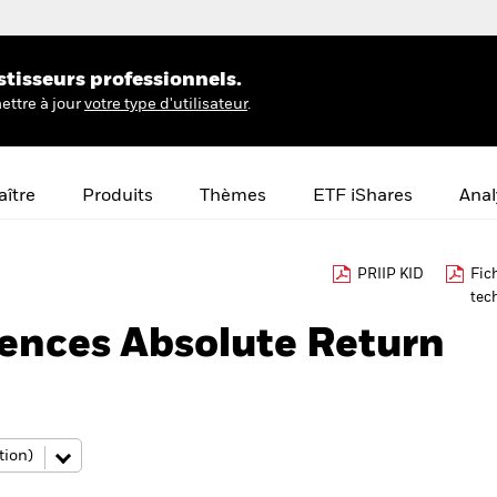
stisseurs professionnels.
ettre à jour
votre type d'utilisateur
.
ître
Produits
Thèmes
ETF iShares
Anal
PRIIP KID
Fic
tec
ences Absolute Return