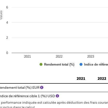
6
alues
4
2
0
2021
2022
2023
Rendement total (%)
Indice de référe
d of interactive chart.
2021
2022
endement total (%) EUR
ndice de référence cible 1 (%) USD
 performance indiquée est calculée après déduction des frais courant
s inclus dans le calcul.