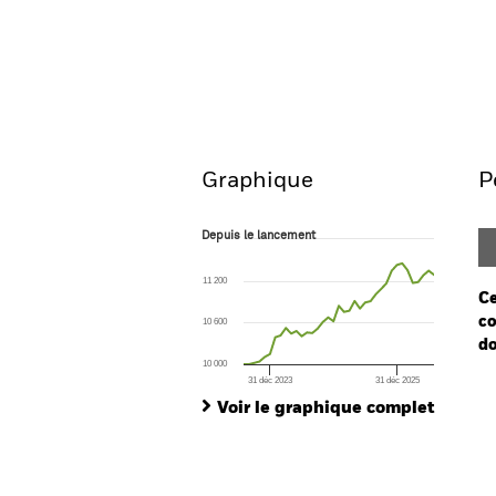
BSF Health Sciences Abso
Aperçu
Performances
Graphique
P
Depuis le lancement
Depuis le lancement
Line chart with 37 data points.
The chart has 1 X axis displaying Time. Ran
11 200
The chart has 1 Y axis displaying values. Range
Ce
co
10 600
do
10 000
31 déc 2023
31 déc 2025
Ch
End of interactive chart.
Ba
Voir le graphique complet
Th
Th