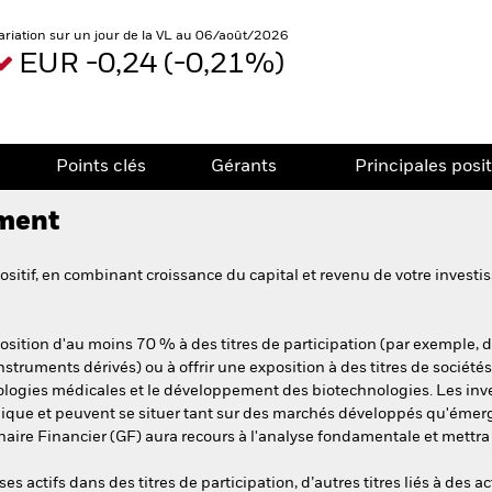
ariation sur un jour de la VL au 06/août/2026
EUR -0,24 (-0,21%)
Points clés
Gérants
Principales posi
ement
itif, en combinant croissance du capital et revenu de votre investis
ition d'au moins 70 % à des titres de participation (par exemple, des
truments dérivés) ou à offrir une exposition à des titres de société
hnologies médicales et le développement des biotechnologies. Les in
ique et peuvent se situer tant sur des marchés développés qu'émerge
ire Financier (GF) aura recours à l'analyse fondamentale et mettra l
 actifs dans des titres de participation, d’autres titres liés à des a