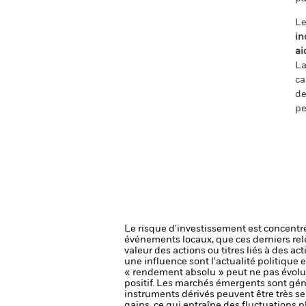
Le
in
ai
La
ca
de
pe
Le risque d'investissement est concentré
événements locaux, que ces derniers rel
valeur des actions ou titres liés à des a
une influence sont l'actualité politique 
« rendement absolu » peut ne pas évolu
positif. Les marchés émergents sont gé
instruments dérivés peuvent être très sen
gains, ce qui entraîne des fluctuations 