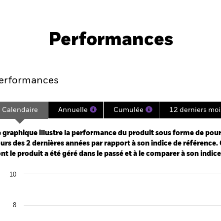
PRIIP KID
Fich
lute Return Fund
tech
Performances
Points clés
Gérants
Principales posi
erformances
Calendaire
Annuelle
Cumulée
12 derniers moi
ge: 2023-07-31 00:00:00 to 2026-07-31 00:00:00.
: 0 to 18.
 graphique illustre la performance du produit sous forme de pour
urs des 2 dernières années par rapport à son indice de référence. 
nt le produit a été géré dans le passé et à le comparer à son indic
art
10
r chart with 2 data series.
e chart has 1 X axis displaying categories.
e chart has 1 Y axis displaying Values. Range: 0 to 10.
8