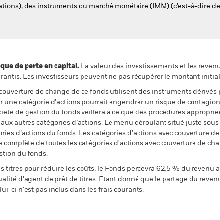
igations), des instruments du marché monétaire (IMM) (c’est-à-dire d
 de perte en capital.
La valeur des investissements et les reven
ntis. Les investisseurs peuvent ne pas récupérer le montant initial
 couverture de change de ce fonds utilisent des instruments dérivés 
 une catégorie d’actions pourrait engendrer un risque de contagion (e
ciété de gestion du fonds veillera à ce que des procédures appropriée
n aux autres catégories d’actions. Le menu déroulant situé juste sou
égories d’actions du fonds. Les catégories d’actions avec couverture 
 complète de toutes les catégories d'actions avec couverture de ch
stion du fonds.
 titres pour réduire les coûts, le Fonds percevra 62,5 % du revenu a
alité d'agent de prêt de titres. Etant donné que le partage du reven
ui-ci n'est pas inclus dans les frais courants.