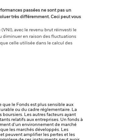
rformances passées ne sont pas un
oluer très différemment. Ceci peut vous
(VNI), avec le revenu brut réinvesti le
 diminuer en raison des fluctuations
ue celle utilisée dans le calcul des
ie que le Fonds est plus sensible aux
durable ou du cadre réglementaire.
La
s boursiers. Les autres facteurs ayant
ants relatifs aux entreprises.
Un fonds à
nement d'un environnement de marché
s que les marchés développés.
Les
et peuvent amplifier les pertes et les
 complexe de ces instruments peut avoir