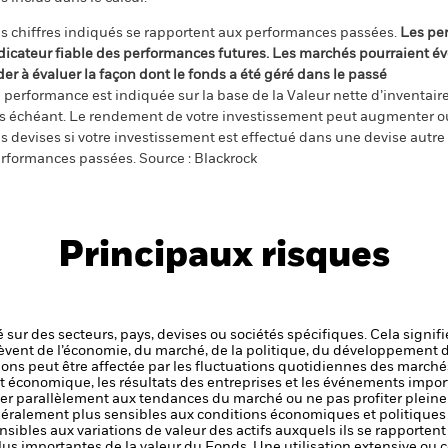
s chiffres indiqués se rapportent aux performances passées.
Les pe
dicateur fiable des performances futures. Les marchés pourraient év
der à évaluer la façon dont le fonds a été géré dans le passé
 performance est indiquée sur la base de la Valeur nette d’inventaire 
s échéant. Le rendement de votre investissement peut augmenter ou
s devises si votre investissement est effectué dans une devise autre q
rformances passées. Source : Blackrock
Principaux risques
 sur des secteurs, pays, devises ou sociétés spécifiques. Cela signif
èvent de l’économie, du marché, de la politique, du développement 
ctions peut être affectée par les fluctuations quotidiennes des marché
et économique, les résultats des entreprises et les événements import
er parallèlement aux tendances du marché ou ne pas profiter plei
néralement plus sensibles aux conditions économiques et politique
sibles aux variations de valeur des actifs auxquels ils se rapportent 
plus importantes de la valeur du Fonds. Une utilisation extensive ou