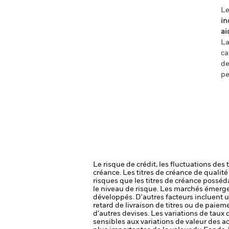
Le
in
ai
La
ca
de
pe
Le risque de crédit, les fluctuations des
créance. Les titres de créance de qualit
risques que les titres de créance posséda
le niveau de risque.
Les marchés émergen
développés. D'autres facteurs incluent un 
retard de livraison de titres ou de paie
d'autres devises. Les variations de taux
sensibles aux variations de valeur des ac