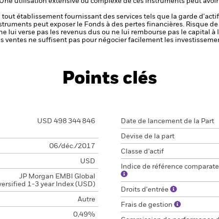
 Une utilisation extensive ou complexe de ces instruments peut avoi
de tout établissement fournissant des services tels que la garde d'acti
nstruments peut exposer le Fonds à des pertes financières.
Risque de 
ne lui verse pas les revenus dus ou ne lui rembourse pas le capital à
 les ventes ne suffisent pas pour négocier facilement les investissem
Points clés
USD 498 344 846
Date de lancement de la Part
Devise de la part
06/déc./2017
Classe d’actif
USD
Indice de référence comparate
JP Morgan EMBI Global
versified 1-3 year Index (USD)
Droits d'entrée
Autre
Frais de gestion
0,49%