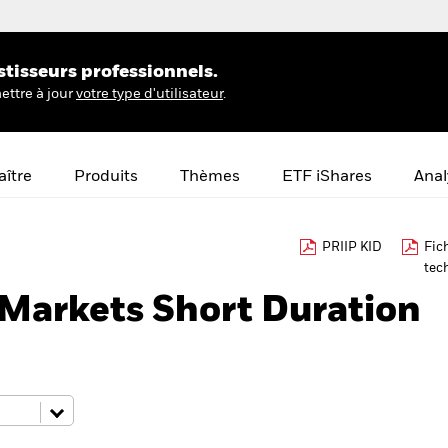
stisseurs professionnels.
ettre à jour
votre type d'utilisateur
.
ître
Produits
Thèmes
ETF iShares
Anal
PRIIP KID
Fic
tec
Markets Short Duration