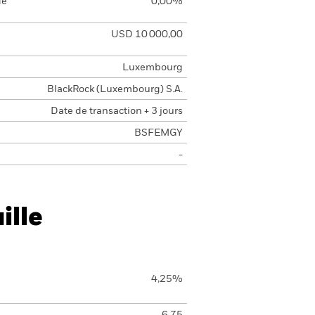
de
0,00%
USD 10 000,00
Luxembourg
BlackRock (Luxembourg) S.A.
Date de transaction + 3 jours
BSFEMGY
-
ille
4,25%