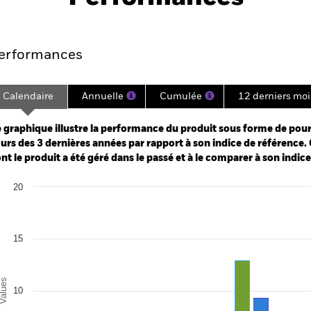
Points clés
Gérants
Principales posi
erformances
Calendaire
Annuelle
Cumulée
12 derniers moi
ge: 2022-10-31 00:00:00 to 2026-06-30 00:00:00.
: 0 to 60.
 graphique illustre la performance du produit sous forme de pour
urs des 3 dernières années par rapport à son indice de référence. 
nt le produit a été géré dans le passé et à le comparer à son indic
art
20
r chart with 3 data series.
e chart has 1 X axis displaying categories.
e chart has 1 Y axis displaying Values. Range: 0 to 20.
15
alues
10