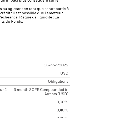
r un impact plus conséquent sur le
fs ou agissant en tant que contrepartie à
crédit : Il est possible que l'émetteur
 l'échéance.
Risque de liquidité : La
ents du Fonds.
16/nov./2022
USD
Obligations
ur 2
3 month SOFR Compounded in
Arrears (USD)
0,00%
0,40%