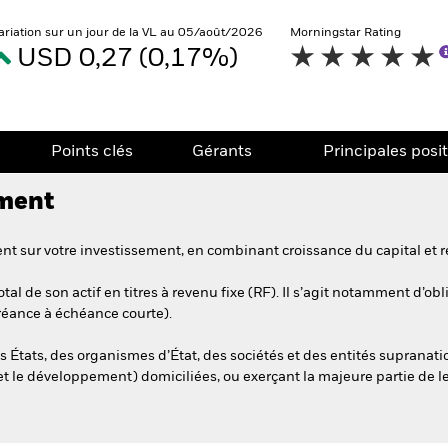
ariation sur un jour de la VL au 05/août/2026
Morningstar Rating
USD 0,27 (0,17%)
Points clés
Gérants
Principales posi
ement
t sur votre investissement, en combinant croissance du capital et r
al de son actif en titres à revenu fixe (RF). Il s’agit notamment d’o
créance à échéance courte).
s États, des organismes d’État, des sociétés et des entités supranati
et le développement) domiciliées, ou exerçant la majeure partie de l