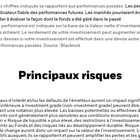
s chiffres indiqués se rapportent aux performances passées.
Les pe
dicateur fiable des performances futures. Les marchés pourraient év
der à évaluer la façon dont le fonds a été géré dans le passé
 performance est indiquée sur la base de la Valeur nette d’inventaire 
s échéant. Le rendement de votre investissement peut augmenter ou
s devises si votre investissement est effectué dans une devise autre q
rformances passées. Source : Blackrock
Principaux risques
 taux d'intérêt et/ou les défauts de l'émetteur auront un impact signif
é inférieure à investment grade (non-investment grade) peuvent être 
nt une notation plus élevée. Les baisses potentielles ou effectives d
ts sont généralement plus sensibles aux conditions économiques e
« Risque de liquidité » plus élevé, des restrictions à l'investissemen
ments au Fonds et des risques liés au développement durable.
Risque 
 de change auront donc un impact sur la valeur de l'investissement.
L
tifs auxquels ils se rapportent et peuvent amplifier les pertes et les 