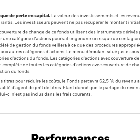
 de perte en capital.
La valeur des investissements et les reven
ntis. Les investisseurs peuvent ne pas récupérer le montant initial
 couverture de change de ce fonds utilisent des instruments dérivés 
 une catégorie d’actions pourrait engendrer un risque de contagion (e
ciété de gestion du fonds veillera à ce que des procédures appropriée
n aux autres catégories d’actions. Le menu déroulant situé juste sou
égories d’actions du fonds. Les catégories d’actions avec couverture 
 complète de toutes les catégories d'actions avec couverture de ch
stion du fonds.
 titres pour réduire les coûts, le Fonds percevra 62,5 % du revenu a
alité d'agent de prêt de titres. Etant donné que le partage du reven
ui-ci n'est pas inclus dans les frais courants.
PRIIP KID
Fich
 Duration Bond Fund
tech
Performances