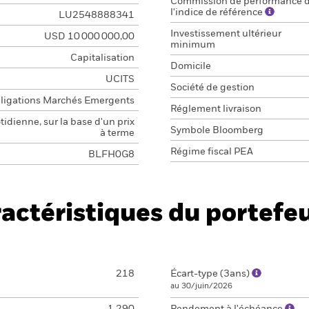
Commission de performance 
l'indice de référence
LU2548888341
Investissement ultérieur
USD 10 000 000,00
minimum
Capitalisation
Domicile
UCITS
Société de gestion
ligations Marchés Emergents
Réglement livraison
idienne, sur la base d'un prix
Symbole Bloomberg
à terme
Régime fiscal PEA
BLFH0G8
actéristiques du portefeu
218
Écart-type (3ans)
au 30/juin/2026