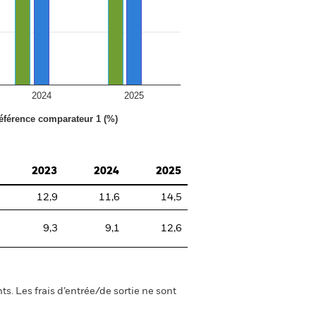
2024
2025
référence comparateur 1 (%)
2023
2024
2025
12,9
11,6
14,5
9,3
9,1
12,6
s. Les frais d’entrée/de sortie ne sont