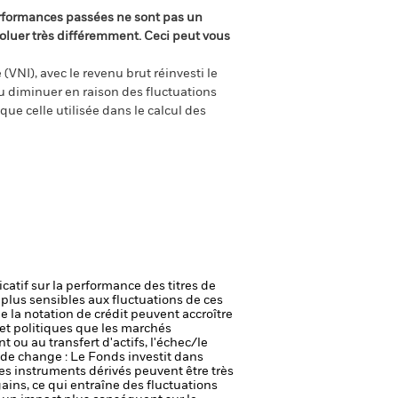
rformances passées ne sont pas un
oluer très différemment. Ceci peut vous
(VNI), avec le revenu brut réinvesti le
 diminuer en raison des fluctuations
ue celle utilisée dans le calcul des
icatif sur la performance des titres de
plus sensibles aux fluctuations de ces
e la notation de crédit peuvent accroître
t politiques que les marchés
t ou au transfert d'actifs, l'échec/le
de change : Le Fonds investit dans
es instruments dérivés peuvent être très
gains, ce qui entraîne des fluctuations