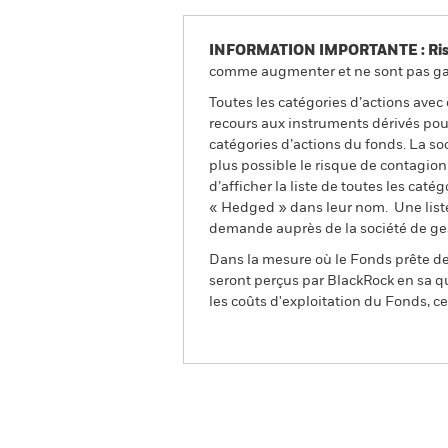
INFORMATION IMPORTANTE : Risque
comme augmenter et ne sont pas gara
Toutes les catégories d’actions avec
recours aux instruments dérivés pour
catégories d’actions du fonds. La so
plus possible le risque de contagio
d’afficher la liste de toutes les cat
« Hedged » dans leur nom. Une liste
demande auprès de la société de ge
Dans la mesure où le Fonds prête des
seront perçus par BlackRock en sa qu
les coûts d'exploitation du Fonds, cel
BSF Emerging Markets Short