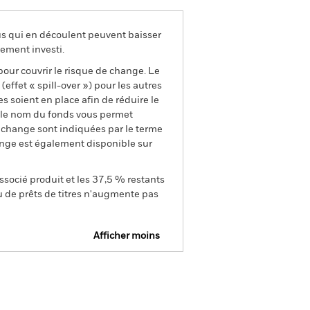
us qui en découlent peuvent baisser
ement investi.
pour couvrir le risque de change. Le
ffet « spill-over ») pour les autres
s soient en place afin de réduire le
s le nom du fonds vous permet
de change sont indiquées par le terme
ange est également disponible sur
ssocié produit et les 37,5 % restants
u de prêts de titres n'augmente pas
Afficher moins
e
Prospectus
Télécharger
nique