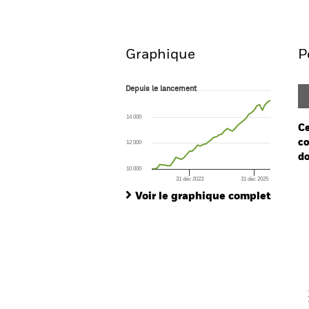
Aperçu
Performances
Graphique
P
Depuis le lancement
Depuis le lancement
Line chart with 45 data points.
The chart has 1 X axis displaying Time. Ran
14 000
The chart has 1 Y axis displaying values. Range
Ce
co
12 000
do
10 000
31 déc 2023
31 déc 2025
Ch
End of interactive chart.
Ba
Voir le graphique complet
Th
Th
V